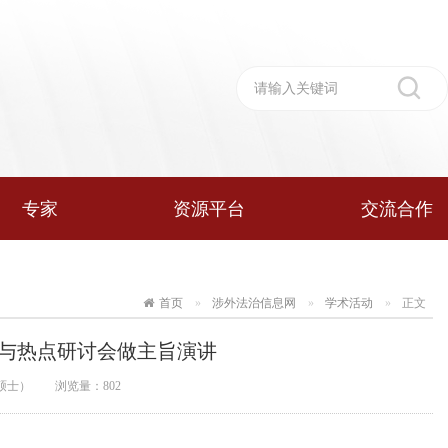
专家
资源平台
交流合作
首页
涉外法治信息网
学术活动
正文
与热点研讨会做主旨演讲
硕士）
浏览量：
802