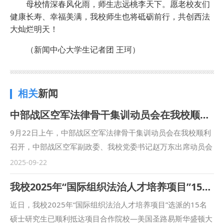
母校情深春风化雨，师生志远桃李天下。愿老校友们
健康长寿、幸福美满，我校师生也将砥砺前行，共创西法
大灿烂明天！
（新闻中心大学生记者团 王珂）
相关
新闻
中部战区空军法律骨干集训动员会在我校顺利召开
9月22日上午，中部战区空军法律骨干集训动员会在我校顺利
召开，中部战区空军副政委、我校党委书记赵万东出席动员会
并讲话。 赵万东在致辞中简要介绍了我校的红色校史、学科
2025-09-22
特色及干部教育培训工作的有关情况。他指出，本次集训是深
我校2025年“国际组织法治人才培养项目”15名硕士研究生顺利抵美开启沉浸式学习之旅
入贯彻落实习近平强军思想和依法治军战略的具体行动，是军
校携手共育高素质法治人才的重要实践，也是对学校办学水平
近日，我校2025年“国际组织法治人才培养项目”选派的15名
和培训组织能力的一次实战检验。学校将充分发挥法学学科优
硕士研究生已顺利抵达项目合作院校—美国圣路易斯华盛顿大