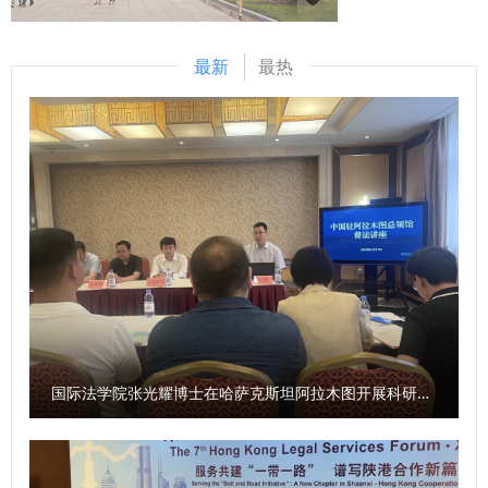
自2021年起，我校两次成功申请并获批国家留学基金管理委
司法鉴定工作给予了充分的肯定，同时也指出了各专业在
员会“国际组织后备人才培养项目——国际组织法治人才培养
CNAS体系运行过程中存在的不足，并提出了整改要求和发展
最新
最热
项目”。截至目前，已累计选派30名优秀硕士研究生赴海外深
建议。王波代表评审组宣布本中心顺利通过本次复评审及变更
造，其中10名学生已前往联合国秘书处、国际电信联盟等国际
评审，法医临床、文书、痕迹、电子数据四个专业继续获得推
组织开展海外实习。 （供稿：国际交流与合作处 撰稿：梁茵
荐认可。 程军伟代表中心作表态发言，对评审组专业严谨的
审核：陈梦琦）
工作表达了由衷的感谢。他表示，中心将按时按质完成整改任
务，充分吸收专家建议积极开展工作，不断提升质量体系运行
效果，加强专业建设，防范执业风险，持续为社会提供高质量
的司法鉴定服务。 （供稿：司法鉴定中心 撰稿：黄伟 审核：
程军伟）
国际法学院张光耀博士在哈萨克斯坦阿拉木图开展科研与社会服务活动