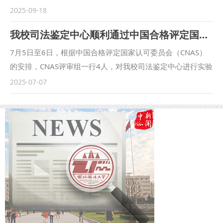
势和师资力量，为参训学员提供系统化、专业化、高水平的课
学，受国家留学基金管理委员会全额资助开启为期一年的专业
2025-09-18
程体系和教学服务。希望以此次集训为起点，双方进一步拓展
课程学习。 根据美国圣路易斯华盛顿大学法学院安排，学生
我校司法鉴定中心顺利通过中国合格评定国家认可委员会实验室复评审及变更评审
合作领域、深化合作内容，重点围绕空天安全立法、涉外军事
需按培养方案系统修读法律职业伦理、法律程序基础、公司法
法律行动法律保障、国际军事法律冲突预防与解决等前沿领域
等法学核心课程，累计完成24学分学习任务，构建完整的法学
7月5日至6日，根据中国合格评定国家认可委员会（CNAS）
开展协同攻关，努力破解军事法治建设重难点问题，为新时代
理论知识体系。同时，配套设置多元化教学实践模块，涵盖法
的安排，CNAS评审组一行4人，对我校司法鉴定中心进行实验
强军事业提供有力人才支撑和智力支持，携手打造新时代军校
律英语强化训练、律师财务会计专项课程、法学领域专题研讨
室复评审及变更评审。评审组组长由主任评审员王波担任，成
2025-07-07
合作新示范。 本次集训课程设置紧扣军事法律实务需求，内
会及模拟法庭实战演练等内容，旨在推动学生将理论知识与实
员为技术专家贺庆辉、沈亚中、王晓明。校党委副书记张军
容系统、形式多样，既包括习近平法治思想体系、国际法服
务操作深度结合，切实提升法律实务应用能力。学业之余，学
政、司法鉴定中心相关负责同志参加评审组组织首次会议。
务“一带一路”建设等宏观政策理论解读，也涵盖军事司法制度
生可通过社团组织的学术交流、案例研讨等活动，深化对特定
张军政介绍了我校的历史沿革以及近年来在学科建设、司法鉴
演进、法律战经典战例剖析等专业内容，并安排赴雁塔法院开
法律领域的研究认知；此外，学校定期开展英语交流能力指导
定等方面取得的成绩。 司法鉴定中心主任、技术负责人程军
展现场教学，通过专题讲授、案例研讨、实地观摩等多种方
与学术研究方法培训，助力学生突破语言沟通壁垒、掌握规范
伟，副主任、质量负责人刘妍良陪同评审组走访中心受案室、
式，着力提升参训学员的理论素养、专业水平和履职能力，为
的学术研究范式，全面提升综合学术素养。 同学们表示，衷
法医体检室、文书、痕迹实验室、电子数据实验室、法医物证
推进军队法治建设高质量发展注入新动力。 中部战区空军法
心感谢学校搭建的国际化学习与实践平台。大家坚信，通过在
实验室。评审组结合中心提供的资料，通过现场测试、授权签
律骨干参加本次集训。 （供稿：培训中心 撰稿：蔡珺 审核：
美一年系统的专业学习与沉浸式实践锻炼，自身对国际法律规
字人面试考核、鉴定人座谈会及查阅档案等方式对本中心开展
李集合）
则的理解深度及实际运用能力必将持续提升，这也将为后续参
了专业、全面、细致的评审工作。 7月6日下午，王波主持召
与国际组织实习、投身国际法学领域相关工作筑牢坚实基础。
开了中心评审工作反馈会和末次会议。会上，评审组对中心的