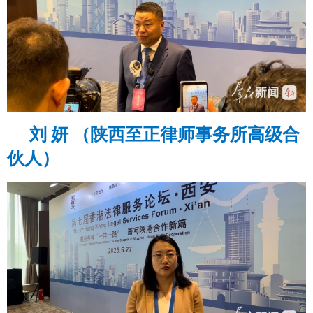
刘 妍 （陕西至正律师事务所高级合
伙人）