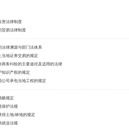
会持续稳定，国民经济快速发展，居民生活水平稳步提高。 土库曼斯
规则与国际惯例存在一定差别。例如，土库曼斯坦对进出口合同实行国
要求外籍和本国劳务比例不高于1:9等。建议计划赴土库曼斯坦发展的
市场环境。 中土友好关系源远流长，推动双边经贸合作持续健康稳定发
投资法律制度
任总统别尔德穆哈梅多夫 提出的“复兴丝绸之路”战略高度契合。相信
的贸易法律制度
定将行稳致远，开启更加辉煌的新篇章。 国家主席习近平在北京人民大
新华社记者申宏摄 为更好地帮助企业了解和熟悉土库曼斯坦营商环境，
曼斯坦）(以下简称《指南》)。《指南》全面、客观地反映土库曼斯坦
的法律渊源与部门法体系
库曼斯坦相关数字经济和绿色发展的有关政策法规、发展现状和国际合作
出去、开展对外投资合作的企业有所帮助，也欢迎社会各界批评指正，
土当地证券交易的规定
制工作，更加精准有效地为走出去企业提供优质信息服务，助力企业走
决商务纠纷的主要途径及适用的法律
护知识产权的规定
国公司承包当地工程的规定
贿赂规定
境保护法规
获得土地/林地的规定
动就业法规