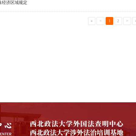
殊经济区域规定
«
<
1
2
>