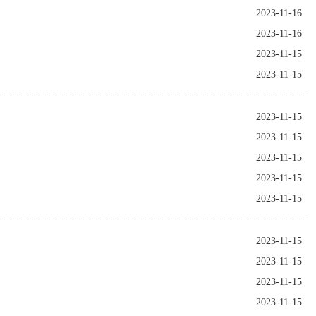
坦实行高度集中的计划经济体制，对进出口贸易和外国投资进行严格管理，商务运作
2023-11-16
家商品和原料交易所注册和价格审定制度、对外资企业实行严格的用工比例政策、
2023-11-16
中资企业充分做好市场调研，尽快了解并熟悉当地国情特点、法律法规、产业政策和
展符合两国和两国人民的利益。习近平主席提出的“一带一路”倡议与土库曼斯坦时
2023-11-15
在两国领导人的亲自关心推动下，在双方有关部门和企业共同努力下，中土经贸合作
2023-11-15
会堂同来华进行国事访问的土库曼斯坦总统谢尔达尔·别尔德穆哈梅多夫举行会谈。
有效防范化解各类风险，特编写了2023年版《上合组织国家对外投资指南》（土库
的宏观经济形势、法律法规、经贸政策、营商环境等走出去企业关心的事项，并对土
2023-11-15
，以及疫情以来经贸政策调整给予进一步关注。 希望2023年版《指南》对有意走
提出宝贵意见。同时，我们将认真吸纳有益建议，不断改进工作，创新《指南》编
2023-11-15
出去行稳致远。
2023-11-15
2023-11-15
2023-11-15
2023-11-15
2023-11-15
2023-11-15
2023-11-15