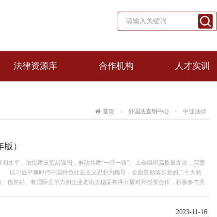
法律资源库
合作机构
人才实训
首页
外国法查明中心
中亚法律
年版）
水平，加快建设贸易强国，推动共建“一带一路”、上合组织高质量发展，深度
 以习近平新时代中国特色社会主义思想为指导，全面贯彻落实党的二十大精
力、信誉好、有国际竞争力的企业走出去稳妥有序开展对外投资合作，积极参与共
外投资合作质量和水平。 土库曼斯坦于1991年10月27日宣布独立。1995年12
中立国。土库曼斯坦实行三权分立的总统共和制，总统兼任国家元首、政府首脑、武装
和司法权分属国民议会和法院。独立以来，土库曼斯坦秉持永久中立原则，政治社
2023-11-16