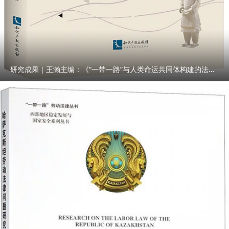
研究成果｜王瀚主编：《“一带一路”与人类命运共同体构建的法律与实践》