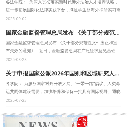
各法学院： 为深入贯彻落实新时代涉外法治人才培养战略，
进一步拓展国际化法律实践平台，满足学生赴海外律所实习需
求，我校与华尊（老挝）律师事务所达成战略合作，建立海外
2025-09-02
实习基地。现启动2026年度海外实习项目报名工作，请各法
国家金融监督管理总局发布 《关于部分规范性文件废止和宣布失效的通知》
学院积极动员，广泛宣传，鼓励符合条件的学生踊跃申报。有
关事项通知如下： 一、律所情况 华尊（老挝）律师事务所
国家金融监督管理总局发布 《关于部分规范性文件废止和宣
（Walson Law Firm）成立于2019年，总部位于老挝首都万
布失效的通知》 近日，金融监管总局在广泛征求意见基础
象，在琅勃拉邦省设有北部分所，中国律师团队均来自上海华
上，制定发布了《关于部分规范性文件废止和宣布失效的通
2025-08-28
尊律师事务所。作为中国澜湄法律服务合作机制中的老挝成员
知》（以下简称《通知》）。 《通知》共废止44件规范性文
关于申报国家公派2026年国别和区域研究人才支持计划的通知
所，华尊是一家专注于中老跨境法律服务的国际化律所。团队
件，宣布7件规范性文件失效。《通知》的出台有利于进一步
成员包括具有中国及老挝法律背景的执业律师及咨询顾问共25
提升监管制度的时效性，推动金融监管政策与行业发展需求相
各学院： 为服务国家对外开放大局、“一带一路”倡议、人类命
人，客户涵盖电力、矿业、经济、制造、农林、通讯等老挝多
协调。 下一步，金融监管总局将持续关注监管制度体系的协
运共同体建设需要，加快培养和储备一批具有国际视野、通晓
个关键行业，长期为中国企业“走出去”提供系统性法律解决方
调统一，按程序做好规范性文件清理工作。 附：国家金融监
国际规则、能够参与国际事务的国别和区域问题研究人才，国
2025-07-23
案。 二、实习情况（详情请查看附件1项目简章） 1.实习时
督管理总局关于部分规范性文件废止和宣布失效的通知
家留学基金管理委员会（以下简称留基委）2026年将继续实
间：2026年1月15日-4月15日 2.实习地点：老挝万象 3.实习
https://www.nfra.gov.cn/cn/view/pages/governmentDetail
施国别和区域研究人才支持计划。现将相关事宜通知如下，请
语言：中文为主，英语为辅 4.实习内容：协助起草和修改中
.html?docId=1223133&itemId=861&generaltype=1 （转
各学院积极申报。 一、选派模式 本计划采取“先立项，后选