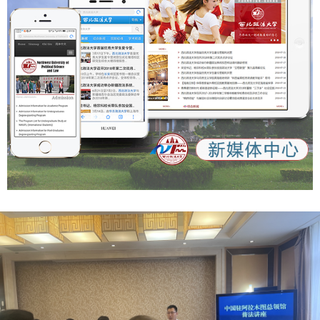
注册及材料上传工作。 6. 2025年10月20日前，国际处作为受
理单位审核并提交推荐材料至留基委。 7. 2025年12月底前，
留基委组织专家对申报项目进行评审，公布获批项目。 六、
联系方式 联系人：王梦琳 联系电话：18729903005 电子邮
箱：oiec_nwupl@163.com 办公地点：长安校区校务楼B座
417室 附件1：西北政法大学国家公派留学项目制申报表.doc
附件2：国别和区域研究人才支持计划申请
书.doc 国际交流与合作处 2025年7月23日