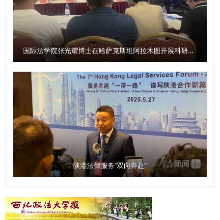
学生海外律所实习项目审批表》，填写后纸质版提交导师及学
备人才培养的应届本科、硕士毕业生出国攻读博士学位（包括
院审核，填写相关意见、签名、盖党委印章 2.中英文个人简
硕博连读），选派国别和区域问题研究相关专业的在读硕士研
历，包括个人基本信息、参加项目理由陈述、实习计划、学业
究生、博士研究生出国进行联合培养。 本计划重点资助国别
规划等 3.中英文在读证明 4.中英文成绩单（自本科阶段至报
和区域研究各相关专业，既支持针对同一对象国或地区不同学
国际法学院张光耀博士在哈萨克斯坦阿拉木图开展科研与社会服务活动
名截止前） 5.外语水平证明复印件 6.护照首页复印或扫描件
科领域之间协调合作的研究，也支持针对同一学科背景但在不
（护照有效期需大于6个月） 7.最高学历学位证书复印件 8.2
同对象国或地区之间协调合作的研究。 三、资助内容 本计划
寸白底近期证件照片 9.其他相关材料，如律师资格证书或其
资助内容一般为一次往返国际旅费和资助期限内的奖学金。一
他法律实习实践相关证明复印件等 五、申请流程 1.2025年9
次往返国际旅费是指用于资助国家公派出国留学人员出国、结
月21日前，申请人将以上材料纸质版提交至国际交流与合作
束学业回国的交通费用（各一次）；奖学金是指用于资助符合
处，电子版打包发送至邮箱1697066329@qq.com，邮件主
条件的国家公派出国留学人员，在国外学习期间的基本学习生
题“个人姓名+老挝律所实习项目”。 2.2025年10月1日前，学
活费用，可用于支付生活费、注册费、医疗保险费、书籍资料
校进行资格审查并确定初审合格学生名单。 3.2025年10月20
费、板凳费、签证延长费等。奖学金资助标准及方式按照国家
陕港法律服务“双向奔赴”
日前，律所审核初选人员材料，组织学生进行英语能力线上面
有关规定执行。本计划对攻读博士学位人员可提供学费资助，
试与专业能力线下笔试，最终确定项目实习人员名单。 4.学
对其他人员不提供学费资助。 四、选派类别 高级研究学者：
生按期办理签证等相关手续，完成校内派出手续并在规定日期
留学期限为3-6个月，年龄不超过60周岁；访问学者：留学期
派出。 5.录取人员不得擅自放弃或退出项目，请申请人务必
限为3-12个月，年龄不超过50周岁；博士后：留学期限为6-