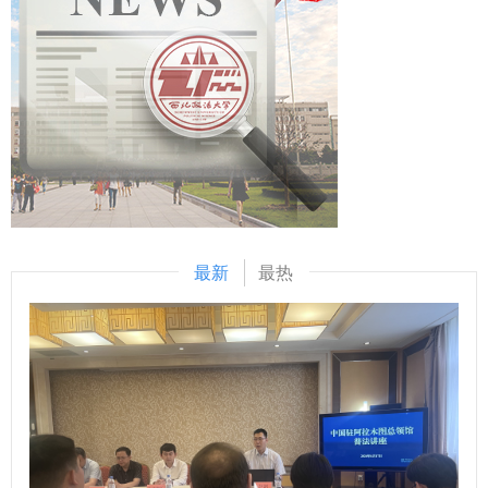
英双语合同及法律文件，整理法律咨询回复要点；参与跨境投
载自国家金融监督管理总局）
拔”的项目制选派模式，学校向留基委申报项目，留基委组织
资项目，开展法律尽调、会议记录等工作；参与客户沟通协调
专家评审，确定资助项目及选派类别与规模，学校按照获批项
及项目推进；研究老挝法律法规，协助撰写法律意见书和研究
目及人选条件选拔推荐人选，经留基委审核录取后派出的模式
报告；完成律所安排的其他学习任务并接受定期评估。 5.实
实施。校内申报主体为学院，相关学院完成网报后由学校进行
习费用 无需缴纳实习费用，机票、签证、保险、食宿等所有
审核推荐。 本计划每个获批项目可连续支持三年，三年累计
费用自理（律所可协助实习生租房），学校可提供部分经费资
可选派不超过20人。各学院可结合国别和区域研究人才培养需
助。 6.实习收获 实习结束后，律所将根据表现出具正式实习
求，依托与国外院校开展的人才培养合作渠道申请项目。同一
证明与实习鉴定报告（含内容、岗位及评语）。表现优异者，
项目可包含多个留学身份，留学人员可派往不同国别或单位。
可优先推荐至律所后续实习岗位或正式岗位。 三、申报名额
申报项目合作双方应有与所申报项目直接相关的前期合作与交
最新
最热
及条件 1.我校全日制统招在读法学专业本科生或研究生，10
流基础，原则上应签有尚在有效期内的合作协议，每个申报立
人。 2.具有良好的思想品德和政治素质，无违法违纪记录。
项项目的外方合作单位至多不超过5个。 二、实施对象 本计划
3.身心健康，综合素质良好，责任心强、逻辑清晰、执行力
主要支持研究“一带一路”相关国家和地区政治、经济、文化、
高，具备跨文化沟通能力及团队合作精神。 4.具备扎实的法
教育等领域的专门人才，重点支持“区域国别学”学科建设，优
学专业基础和较强的英语听说读写综合能力。 5.具备海外学
先支持教育部国别和区域研究培育基地、备案中心申报，特别
习、实习或交流经验者，雅思或托福成绩优秀者，高年级优秀
是以上基地及中心研究人员带课题出国调研、研修或攻读博士
申请者优先。 四、申报材料及说明 1.附件2《西北政法大学
学位，加强国别区域研究；选派拟作为国别和区域问题研究后