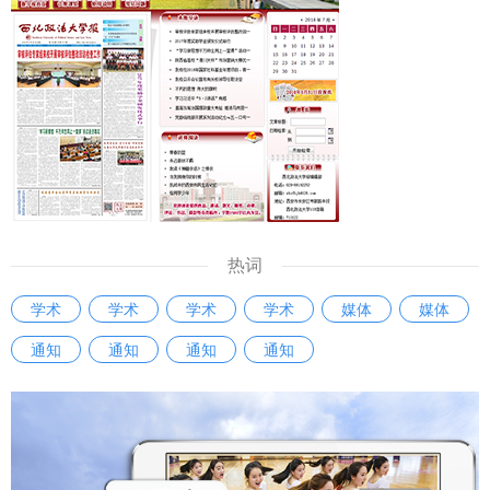
提前做好学习安排。 六、项目咨询 联系人：梁老师 联系电
24个月，年龄不超过40周岁；赴国外攻读博士学位研究生：
话：88182508 办公地址：长安校区校务楼B座417室 附件1.
留学期限为36-48个月，年龄不超过35周岁；联合培养博士研
华尊（老挝）律师事务所海外实习项目简章.pdf 附件2. 西北
究生：留学期限为6-24个月，年龄不超过35周岁；联合培养
政法大学学生海外律所实习项目审批表.doc 国际交流与合作处
硕士研究生：留学期限为3-12个月，年龄不超过35周岁。
2025年9月2日
五、申报程序 1. 2025年8月10日前，意向申报学院详阅本通
知以及留基委专栏
（https://www.csc.edu.cn/chuguo/s/3780），与国际处联
系，完成《西北政法大学国家公派留学项目制申报表》（附件
1）并将签章后扫描版发送至国际处电子邮箱。 2. 2025年9月
热词
10日前，申报学院完成《国别和区域研究人才支持计划申请
学术
学术
学术
学术
媒体
媒体
书》（附件2），电子版发送至国际处电子邮箱，纸质版经学
通知
通知
通知
通知
院负责人签字盖章后，连同申报本计划相关支撑材料提交至国
际处。 3. 2025年9月20日前，国际处根据本年度申报情况向
留基委申请受理单位项目管理权限。 4. 2025年9月30日前，
组织专家评审，评审通过的项目予以校内公示，如无异议，提
交学校审定。 5. 2025年10月1日至15日，申报学院完成网上