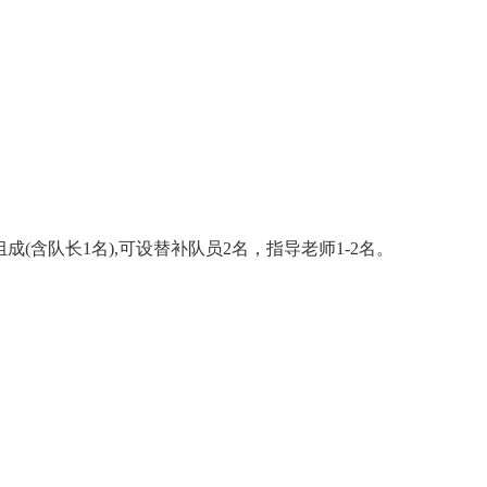
。
组成(含队长1名),可设替补队员2名，指导
老师1-2
名。