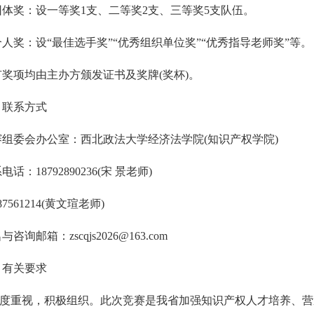
团体奖：设一等奖1支、二等奖2支、三等奖5支队
伍。
个人奖：设“最佳选手奖”“优秀组织单位奖”“优
秀指导老师奖”等。
有奖项均由主办方颁发证书及奖牌(奖杯)。
、联系方式
赛组委会办公室：西北政法大学经济法学院
(知识产权学院)
电话：18792890236(宋 景
老
师
)
087561214(黄文瑄老师)
名与咨询邮箱：
zscqjs2026@163.
com
、有关要求
度重视，积极组织。此次竞赛是我省加强知识产权人才
培养、营