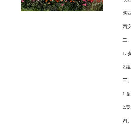
陕
西
二
1.
2.
组
三
1.
2.
竞
四