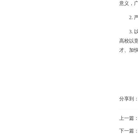
意
义，
2.
3.
高
校以
才、
加
分享到
上一篇
下一篇