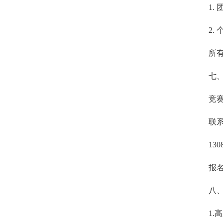
1.
2.
所
七
竞
联系
13
报
八
1.
高