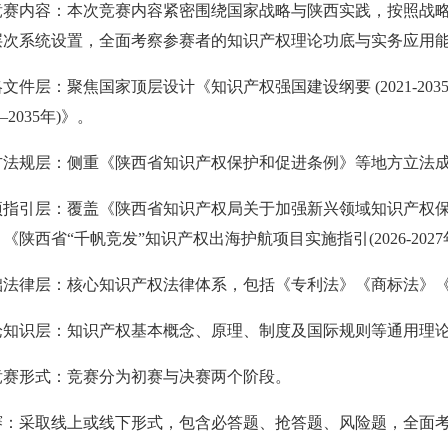
竞赛内容：本次竞赛内容紧密围绕国家战略与陕西实践，
按照战
层次系统设置，全面考察参赛者的知识产权理论功底与实务
应用
略文件层：聚焦国家顶层设计《知识产权强国建设纲要
(2021
—2035
年)》。
方法规层：侧重《陕西省知识产权保护和促进条例》等地
方立法
项指引层：覆盖《陕西省知识产权局关于加
强新兴领域知
识产权
》《陕西省“千帆竞发”知识产权出海护航项目实施指
引(2026-
础法律层：核心知识产权法律体系，包括《专利法》《商
标法》
论知识层：知识产权基本概念、原理、制度及国际规则等
通用理
竞赛形式：竞赛分为初赛与决赛两个阶段。
赛：采取线上或线下形式，包含必答题、抢
答题、风险题，
全面