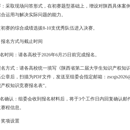
赛：采取现场问答形式，在初赛题型基础上，增设对陕西
具体案例
综合运用与解决实际问题的能力。
过初赛的综合成绩选拔8-10支优秀队伍进入决赛。
、报名方式与截止时间
报名时间：请各高校于2026年6月
2
5日前完成报名。
报名方式：请各高校统一填写《陕西省第二届大
学生知识
产权知识
系公章后，扫描为
PDF
文件，发送至组委会指定邮箱：
zscqjs2026
识产权知识竞赛报名表”。
名确认：组委会收到报名材料后，将于3个工作日内回
复确认邮
取赛程信息。
、奖项设置