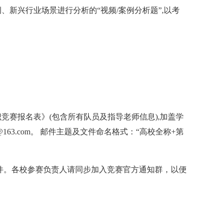
、新兴行业场景进行分析的“视频/案例分析
题”,以
考
竞赛报名表》(包含所有队员及指导老师信息),加盖
学
@163.com
。
邮件主题及文件命名格式：“高校全称+
第
件。各校参赛负责人请同步加入竞赛官
方通知群，以便