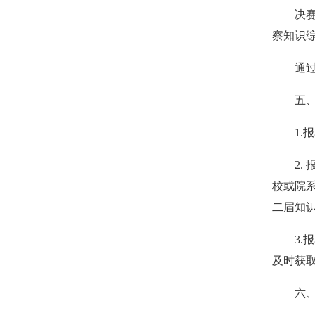
决
察知识
通
五
1.
2.
校或院
二届知
3.
报
及时获
六