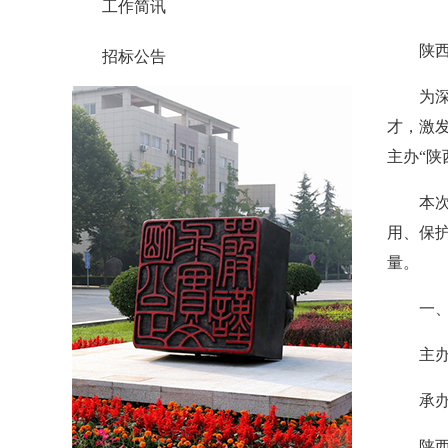
工作简讯
陕
招标公告
为
才，
激
主办“陕
本
用、
保
量。
一
主
承
陕