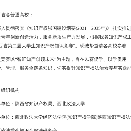
西省各普通高校：
深入贯彻落实《知识产权强国建设纲要(
2021—2035年)》,
扎实推
发青年创新创造活力，服务新质生产力发展，根据我省知识产
权
西省第二届大学生知识产权知识竞赛”。现诚挚邀请各高校参赛
次竞赛以“智汇知产创领未来”为主题，旨在以赛促学、
以学促用
护、管理、服务全链条知识，切实提升知识产权法治素养与实
践
、组织机构
办单位：陕西省知识产权局、西北政法大学
办单位：西北政法大学经济法学院(知识产
权学院)
陕西知识产权法
西省法学会知识产权法研究会