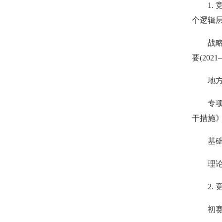
1.
个
逻辑
战
要(2021
地
专
干措施
基
理
2.
初