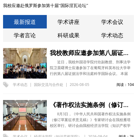
我校应邀赴俄罗斯参加第十届“国际涅瓦论坛”
最新报道
学术讲座
学术会议
学者言论
科研成果
学术动态
我校教师应邀参加第八届证据法学和法庭科学国际会议并作学术报告
近日，我校外国语学院付欣副教授、刑事法学
院卫晨曙博士应邀参加了在葡萄牙科英布拉大学举
行的第八届证据法学和法庭科学国际会议。 本届
会议以“人工智能时代证据法学与法庭科学的再思
学术动态
|
国际交流与合作处
|
2026-08-05
阅读：104
考”为主题，由国际证据科学协会、中国政法大学
证据科学研究院暨教育部证据科学重点实验室主
办，澳门大学法学院中国-葡语国家司法法律研究
中心、科英布拉大学法律研究所共同组织，并得到
《著作权法实施条例（修订草案征求意见稿）》专家研讨会在我校举办
国家“2011计划”司法文明协同创新中心和国家“111
8月3日，《中华人民共和国著作权法实施条例
计划”证据科学创新引智基地支持。来自中国、葡
（修订草案征求意见稿）》专家研讨会在我校雁塔
萄牙、美国、英国、波兰、瑞士、日本等国家和地
校区举行。研讨会由我校经济法学院（知识产权学
区的专家学者，围绕司法证明的理论与方法、证据
院）、陕西省法学会知识产权法研究会、陕西知识
规则与证据推理、科学证据、人工智能生成证据、
学术会议
|
经济法学院（知识产权学院）
|
2026-08-04
阅读：76