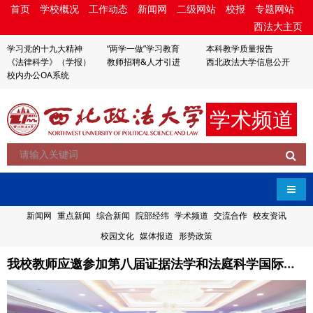
首页
学校概况
工作动态
新闻网
二级网站
校报
专题网站
西法大主页
学习党的十九大精神
“两学一做”学习教育
本科教学质量报告
《法律科学》（学报）
教师招聘&人才引进
西北政法大学信息公开
校内办公OA系统
学术频道
导航
新闻网
重点新闻
综合新闻
院部经纬
学术频道
交流合作
校友资讯
校园文化
媒体报道
形势政策
我校教师应邀参加第八届证据法学和法庭科学国际会议并作学术报告