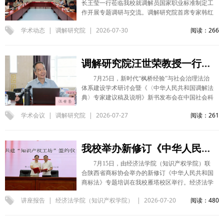
长王莹一行莅临我校就调解员国家职业标准制定工
彭瑞花介绍了西北政法大学马克思主义宗教学研究
业促进保障法》，在法治轨道上优化我国涉外法律
究赋能知识产权强国、西部知识产权强省建设。
作开展专题调研与交流。调解研究院首席专家韩红
中心的基本情况，重点介绍了中心在学术研究、团
服务业发展环境、增强涉外法律服务国际竞争力等
（供稿：经济法学院 撰稿：杜小卫 审核：李永
俊参会交流，座谈会由调解研究院执行院长李岚林
队建设、社会服务、讲座培训等方面开展的工作和
涉外法治实践重大问题发表意见。王泽林在“中国
宁）
学术动态
|
调解研究院
|
2026-07-30
阅读：266
主持。 李岚林对深圳职业技术大学经济学院一行
取得的成果。双方就联合开展实践调研、委托开展
海洋法治发展”议题作题为《以海洋法治塑造海洋
的到来表示热烈欢迎，并简要介绍了我校调解研究
课题研究、搭建常态化学术交流等事项进行了充分
战略竞争新优势》的主题发言，并在会后接受了
院的组织架构、研究特色及近期工作重点。她表
交流，并达成了明确的合作意向。 交流访问期
《环球时报》记者的专访。 （供稿：国际法学院
示，调解研究院依托学校法学学科优势，长期深耕
调解研究院汪世荣教授一行参加新时代“枫桥经验”与社会治理法治体系建设学术研讨会
间，调研组一行在内蒙古宗教工作研究会有关负责
撰稿：王瀚 审核：李立）
纠纷化解与商事调解理论研究，在实务协作、人才
同志陪同下，先后前往内蒙古佛教文化博物馆、伊
7月25日，新时代“枫桥经验”与社会治理法治
培养等方面积累了丰富经验。她认为，相关团队要
金霍洛旗铸牢中华民族共同体意识展览馆、尔德尼
体系建设学术研讨会暨《〈中华人民共和国调解法
借此次交流契机，聚焦调解员职业标准制定中的重
召、呼市观音寺、大清真寺等地开展实地调研。
典〉专家建议稿及说明》新书发布会在中国社会科
点难点问题深化研究，切实服务国家调解事业规范
（供稿：马克思主义宗教学研究中心 撰稿：王雨
学院法学研究所成功举行。我校调解研究院学术委
化发展。 王莹表示，西北政法大学调解研究院在
婷 审核：彭瑞花）
学术会议
|
调解研究院
|
2026-07-27
阅读：261
员会主任汪世荣教授、调解研究院执行院长李岚林
调解领域具有深厚积淀与广泛影响，希望通过此次
教授应邀参加会议并作主旨发言。 会议由中国社
调研充分吸纳专家意见，进一步提升调解员国家职
会科学院全面依法治国智库主办，中国社会科学院
业标准的科学性、适用性和引领性，并期待校际双
法学研究所承办，中国社会科学院首都治理研究
我校举办新修订《中华人民共和国商标法》专题培训
方围绕标准审定、人才培养等开展长效合作。 座
院、调解法典编纂课题组协办。会议开幕式由中国
谈期间，双方围绕调解员国家职业标准草案展开深
7月15日，由经济法学院（知识产权学院）联
社会科学院学部委员、法学研究所研究员李林主
入研讨，双方还就标准出台后推动高校调解方向专
合陕西省商标协会举办的新修订《中华人民共和国
持，中国法学会党组成员、副会长兼秘书长景汉
业设置、调解员资格认证与职业培训衔接等议题进
商标法》专题培训在我校雁塔校区举行。经济法学
朝，中国社会科学院法学研究所国际法研究所联合
行交流，进一步凝聚共识、拓宽合作思路。 （供
院（知识产权学院）院长党雷、省商标协会副会长
党委书记、研究员翟国强致辞。 汪世荣教授在第
稿：调解研究院 撰稿：尉钏 审核：李岚林）
讲座报告
|
经济法学院（知识产权学院）
|
2026-07-20
阅读：480
鬲广科参加活动，并签订共建“知识产权工坊”战略
三单元“新时代‘枫桥经验’与中国式法治现代化”研
合作协议。 学院将与省商标协会通过共建“知识产
讨中作主旨发言。他提出基层社会治理现代化需要
权工坊”，搭建“产学研用”一体化平台，实现高校
遵守基层社会治理的内在逻辑，在制度供给层面提