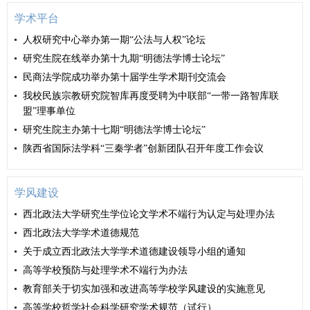
智力资源与行业协会实务资源的精准对接，在人才
供充足资源。健全完善的各类社团组织章程、村规
学术平台
培养、课题研究、社会服务、品牌建设等领域开展
民约、风俗习惯等社会规范，在基层社会治理中扮
深度合作，共同培养高素质复合型知识产权法治人
演着不可替代的角色。 李岚林教授在第三单元做
人权研究中心举办第一期“公法与人权”论坛
才。会上，学院鲁甜副教授以《新修订商标法解
专题发言。她表示社会工作和人民调解在价值理
研究生院在线举办第十九期“明德法学博士论坛”
读》为题，陕西省商标协会专家委员会副主任、陕
念、工作方法和目标追求上具有契合性，应在新时
西深蓝知识产权事务所总经理刘朝晖以《现代企业
代“枫桥经验”的引领下探索社会工作嵌入人民调解
民商法学院成功举办第十届学生学术期刊交流会
商标应用与保护及其核心竞争力的构建》为题分别
的创新路径，推动社会治理模式的革新。 本次研
我校民族宗教研究院智库再度受聘为中联部“一带一路智库联
作专题辅导讲座。 本次培训旨在深入贯彻落实国
讨会还举行了《〈中华人民共和国调解法典〉专家
盟”理事单位
家知识产权法律法规新政，帮助我省市场主体、商
建议稿及说明》新书发布会。中国法制出版社党委
标从业人员熟练掌握实务变化、有效规避经营风
书记费翔红、中国社会科学院法学研究所研究员贺
研究生院主办第十七期“明德法学博士论坛”
险，规范商标申请注册和使用行为，提升全省商标
海仁等分别发言。新书发布环节，翟国强和费翔红
陕西省国际法学科“三秦学者”创新团队召开年度工作会议
品牌建设与知识产权保护法治化水平，助力陕西品
为《〈中华人民共和国调解法典〉专家建议稿及说
牌高质量发展。省商标协会会员单位、相关企业代
明》揭幕，并签署科研成果宣传出版合作协议。
表，我校师生一百余人参加培训。 （供稿：经济
本次研讨会围绕新时代“枫桥经验”与社会治理法治
学风建设
法学院 撰稿：杜小卫 审核：李永宁）
体系建设主题开展学术交流。作为全国最早系统开
展“枫桥经验”理论研究的高校之一，我校在该领域
西北政法大学研究生学位论文学术不端行为认定与处理办法
拥有深厚的学术积淀。通过本次参会交流，将进一
西北政法大学学术道德规范
步促进我校与国内顶尖法学智库、兄弟院校的学术
对话，助力学校在调解法治、基层社会治理研究等
关于成立西北政法大学学术道德建设领导小组的通知
领域持续产出高质量成果。 （供稿：调解研究院
高等学校预防与处理学术不端行为办法
撰稿：李岚林 审核：赵玎玎）
教育部关于切实加强和改进高等学校学风建设的实施意见
高等学校哲学社会科学研究学术规范（试行）