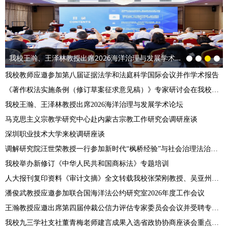
我校王瀚、王泽林教授出席2026海洋治理与发展学术论坛
我校教师应邀参加第八届证据法学和法庭科学国际会议并作学术报告
《著作权法实施条例（修订草案征求意见稿）》专家研讨会在我校举办
我校王瀚、王泽林教授出席2026海洋治理与发展学术论坛
马克思主义宗教学研究中心赴内蒙古宗教工作研究会调研座谈
深圳职业技术大学来校调研座谈
调解研究院汪世荣教授一行参加新时代“枫桥经验”与社会治理法治体系建设学术研讨会
我校举办新修订《中华人民共和国商标法》专题培训
人大报刊复印资料《审计文摘》全文转载我校张荣刚教授、吴亚州博士论文，相关论点被《新华文摘》摘编
潘俊武教授应邀参加联合国海洋法公约研究室2026年度工作会议
王瀚教授应邀出席第四届仲裁公信力评估专家委员会会议并受聘专家委员
我校九三学社支社董青梅老师建言成果入选省政协协商座谈会重点发言