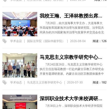
产权法治研究院、西安市法学会文化产业发展法律
数字技术与人权保障等议题展开深入研讨。 付欣
研究会联合主办，汇聚版权行政、司法、学术、产
和卫晨曙提交的两篇论文经过会议学术评审，被作
业及法律服务领域专家学者，围绕条例修订热点话
为优秀论文录取，并获得国家“2011计划”司法文明
题展开研讨。 来自陕西省委宣传部（省版权
我校王瀚、王泽林教授出席2026海洋治理与发展学术论坛
协同创新中心优秀论文资助。会议期间，两人
局）、陕西省高级人民法院、陕西省人民检察院，
在“证据规则”和“科学证据新前沿”等单元分别做了
7月28日，由大连海事大学主办，大连海事大
西安市委宣传部（市版权局）、西安市中级人民法
题为“On the Construction of Review Principles and
学高端智库国家海洋治理与发展研究院、法学院共
院、汉中市人民检察院，以及莲湖区人民法院、灞
Rules for AI-Generated Evidence in China’s Criminal
同承办的2026国家海洋治理与发展学术交流会在北
桥区人民检察院等单位的知识产权管理干部、法
Cases” 和 “Confronting AI-Generated Evidence: A
京全国人大会议中心召开。中国法学会党组书记、
官、检察官结合实务交流意见。西安交通大学、西
Group Cognition Perspective V” 的专题发言，并与
学术会议
|
国际法学院（国际仲裁学院）
|
2026-08-04
阅读：126
常务副会长王洪祥出席会议并讲话，交通运输部国
北大学以及我校的知识产权专业教授与骨干教师依
参会代表进行了学术交流。 （供稿：国际交流与
际合作司司长悦国勇、大连海事大学校长单红军教
托法学理论研究提供立法完善思路。西部国家版权
合作处 撰稿：付欣、卫晨曙 审核：王莹莹）
授出席会议并致辞，来自最高人民法院、交通运输
交易中心、文化科技企业高管及陕西丰瑞、法智律
部、清华大学等十余所高校及中央国家部委等嘉宾
马克思主义宗教学研究中心赴内蒙古宗教工作研究会调研座谈
师事务所的律师，则从版权交易与保护实务角度提
参会。 我校国家智库研究基地涉外法治研究中心
出建议。 与会专家重点围绕五个前沿议题展开讨
7月24日至26日，马克思主义宗教学研究中心
执行主任、大连海事大学国家海洋治理与发展研究
论，版权登记制度的优化完善；人工智能及互联网
执行主任彭瑞花教授一行赴内蒙古宗教工作研究会
院特聘研究员王瀚教授和中国海洋法学会副会长、
新业态下的版权保护；“损害公共利益”条款的科学
开展专题调研座谈。内蒙古自治区宗教团体服务中
我校国际法学院（国际仲裁学院）王泽林教授应邀
合理设定；技术措施规避例外规则的调整；以及机
心（内蒙古自治区宗教研究中心)主任、内蒙古宗
出席会议。 王瀚在主旨发言中分别就我国法律体
械表演、合作作品等具体条款的修订。研讨立足西
学术动态
|
马克思主义宗教学研究中心
|
2026-07-30
阅读：182
教工作研究会副会长吴狄参加座谈，内蒙古宗教工
系设立涉外法部门，构建完备的涉外法律规范体
北地区数字文化产业发展实际和本地版权执法司法
作研究会、包头市委党校研究室、内蒙古大学等相
系；改革法律职业资格考试制度，在执业律师中开
特点，兼顾理论研究与实务经验。 会议明确，将
关单位研究人员参加座谈交流。 吴狄对调研组一
设全国涉外法律职业资格考试，加快推进涉外法治
汇总各方意见形成书面建议，上报国家版权局，为
行的到访表示热烈欢迎，并介绍了内蒙古宗教工作
深圳职业技术大学来校调研座谈
工作队伍的专业化、规范化建设；完善涉外司法管
完善条例提供实践参考与学理支撑。与会专家表
研究会的发展历程、业务范畴，以及近年来围绕内
辖制度，增强涉外司法国际公信力，打造国际商事
示，将持续关注修订进程，深化知识产权前沿问题
7月30日上午，深圳职业技术大学经济学院院
蒙古自治区宗教工作开展的研究成果与实践探索。
审判和国际商事仲裁优选地；制定《涉外法律服务
研究，常态化开展跨领域学术实务交流，以法学研