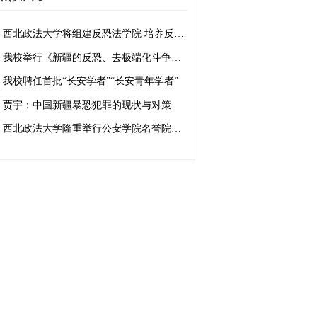
西北政法大学将组建反恐法学院 培养反恐法治人才
我校举行《新疆的反恐、去极端化斗争与人权保障》白皮书学习座谈会
我校聘任首批“长安学者”“长安青年学者”
贾宇：中国新疆暴恐犯罪的现状与对策
西北政法大学隆重举行公安学院名誉院长、客座教授聘任仪式