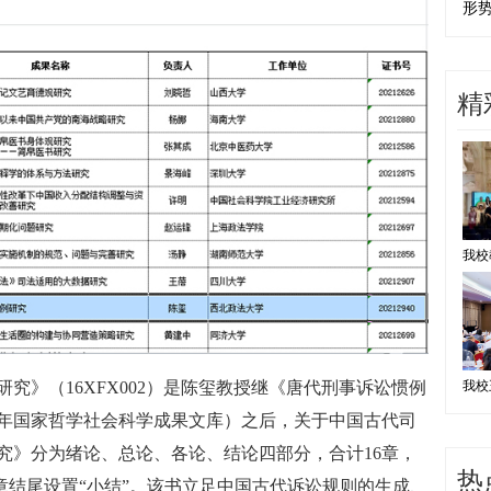
形
精
究》（16XFX002）是陈玺教授继《唐代刑事诉讼惯例
016年国家哲学社会科学成果文库）之后，关于中国古代司
究》分为绪论、总论、各论、结论四部分，合计16章，
热
每章结尾设置“小结”。该书立足中国古代诉讼规则的生成、