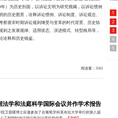
279年）为历史剖面，以诉讼文明为研究视阈，以诉讼惯例
1
明的历史图景，诠释诉讼惯例、诉讼制度、诉讼观念、
2
考察唐宋时期诉讼规则继受与变革的时代背景、历史轨
3
规则之发展规律、适用状态、演进模式、转型格局等，
论诠释和历史镜鉴。
4
5
阅读量：
3565
据法学和法庭科学国际会议并作学术报告
学院卫晨曙博士应邀参加了在葡萄牙科英布拉大学举行的第八届