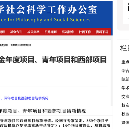
栏
重
综
院
学
交
校
校
媒