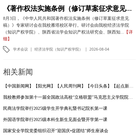
《著作权法实施条例（修订草案征求意见稿）》专家研讨会在我校举办
8月3日，《中华人民共和国著作权法实施条例（修订草案征求意见
稿）》专家研讨会在我校雁塔校区举行。研讨会由我校经济法学院
（知识产权学院）、陕西省法学会知识产权法研究会、陕西知...
【详
细】
学术会议
|
经济法学院（知识产权学院）
|
2026-08-04
相关新闻
【中国新闻网】【阳光网】【人民周刊网】【今日头条】【起点新闻】【三秦都市报】西安市中级人民法院与西北政法大学联合建立涉外法治人才协同培养基地
我校教师参加第十一届全国政法高校“立格联盟”马克思主义学院院长论坛暨铸牢中华民族共同体意识与新时代边疆治理学术研讨会
民商法学院举行2025级学生开学典礼暨书记院长第一课
外国语学院举行2025级本科生新生见面会暨开学第一课
国家安全学院党委组织召开“迎国庆•促团结”师生座谈会