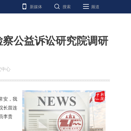
新媒体
搜索
频道
检察公益诉讼研究院调研
究中心
常安，我
院长苗连
员李贵