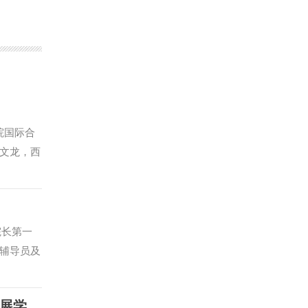
院国际合
文龙，西
持会议。
，不断拓
生实习实
与国别检
院长第一
库建设等
辅导员及
专家学者
，本次典
合攻关，
学特色鲜
校党委副书记郭武军出席西藏校友理事会换届暨雪域校友服务西藏高质量发展学习交流会
西北政法