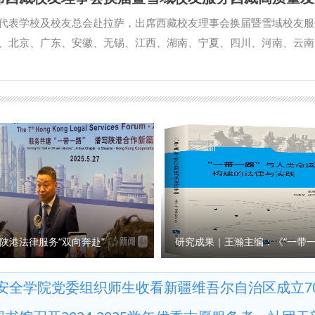
了大量人才。同时，他还对同学们提出三点希望：一是深植红色根脉
涉外法治领域取得了突出的成绩。涉外刑事法治与国别检察司法研究中
忠诚于对马克思主义的信仰和对法治中国的坚守；二是精研法治真义
代表学校及校友总会赴拉萨，出席西藏校友理事会换届暨雪域校友服
建设，编译东盟国家《刑法典》《刑事诉讼法典》等二十余部法典等
究其理，又要躬身实践体悟“奉法图强”的重量；三是勇担时代使命，
、北京、广东、安徽、无锡、江西、湖南、宁夏、四川、河南、云南
积极作用。下一步，希望学校进一步聚焦涉外检察工作，高质效做好
习、实习等各项校内外活动锤炼本领，投身基层社会治理。最后他鼓
及院系校友会的代表、友好商会代表，以及40余位西藏校友参会。 
机构的科研力量形成研究特色，同时，进一步整合涉外检察实务人才
春在法治中国建设的实践中绽放光彩，成长为堪当民族复兴重任的法
理事会成员表示祝贺。他充分肯定西藏校友会过往工作成绩，并向长
 刘志远与我校刑事法学院院长冯卫国共同签署科研项目委托书 马朝
了“院长第一课”。她对2025级新生的到来表示热烈欢迎，并介绍了学
衷心感谢。他介绍了学校近年来的发展成就，同时对新一届校友理事
检察司法中心网站正式上线，由中心和西北政法大学湾区研究院共同
等基本情况，最后对同学们提出了三点要求：一是厚植家国情怀，牢
，创新活动形式、增强校友凝聚力，为广大校友发展提供更坚实的服
试运行阶段。 学校发展规划与学科建设处、教务处、科研处、国际交流
联系，为建设法治中国贡献力量；二是以专业学习为中心，全面提升
力弘扬“老延大”精神，在服务西藏长治久安与高质量发展中彰显西法
商法学院、经济法学院（知识产权学院）、国际法学院（国际仲裁学
之余锻炼综合能力；三是塑造完善人格，争做全面发展优秀人才，用
聚多方资源、拓展合作领域，助力校友、母校与区域社会实现共赢发
）、公安学院（公共安全法学院）、外国语学院、图书馆以及涉外刑
她希望同学们保持对生活的热爱与对法律信念的坚守，秉持善良正直
总会秘书长刘霖杰宣读《关于西北政法大学西藏校友理事会换届工作
律查明中心、涉外法治研究中心、非洲研究院、北大法宝西安分公司
法学院筑就青春梦想。 学院教学秘书章思悦为新生讲授了学院人才
赠送由姚喜平教授专门创作的书法作品。 西藏校友理事会新任会长
参加会议。 （供稿：刑事法学院 撰稿：高晓伟 审核：孙学龙）
表2023级本科生王思涵和新生代表2025级本科生肖子正进行了发
、广东校友会名誉会长石安琴、云南校友会代表周胜全等先后发言；
记第一课的举办，为2025级新同学点亮了大学征程的灯塔。希望新生
地校友会专门发来贺电或赠送特色文创产品，表达对西藏校友理事会
陕港法律服务“双向奔赴”
锤炼过硬本领，在民商法学院扬起理想风帆，全力谱写为法治中国建
恐怖主义法学院）党委书记李政敏、刑事法学院教授冉巨火分别以《
学院 撰稿：张智超 审核：朱茂）
罚从宽制度的理论与实践》为题，为与会校友作精彩分享。 在拉萨
安全学院党委组织师生收看新疆维吾尔自治区成立7
师事务所开展“访企拓岗”专项活动，与律所围绕律师行业人才需求与