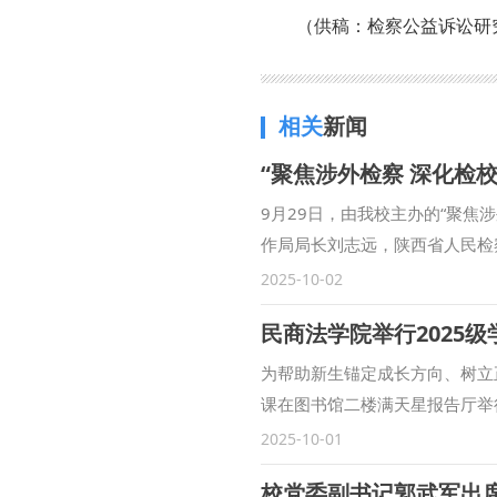
（供稿：检察公益诉讼研
相关
新闻
“聚焦涉外检察 深化检
9月29日，由我校主办的“聚
作局局长刘志远，陕西省人民检
安市长安区人民检察院副检察长
2025-10-02
范九利表示，涉外检察工作是国
民商法学院举行2025
展合作领域、合作范围，围绕中
训等方面开展了卓有成效的合作
为帮助新生锚定成长方向、树立正
察司法研究中心”各项工作稳步
课在图书馆二楼满天星报告厅举
方面取得一定成果。下一步，将
2025级全体本科生、二学位
2025-10-01
与检察实务专家的交流互动，建
礼正式拉开了序幕。 朱茂为20
共同打造服务国家战略的涉外检