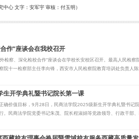
究中心 文字：安军宇 审核：付玉明）
校合作”座谈会在我校召开
焦涉外检察、深化检校合作”座谈会在学校长安校区召开。最高人民检察
察院十一检察部主任李向锋，西安市人民检察院教育培训处负责人陈
王蕾等出席会议。我校校长范九利出席会议并致辞，副校长马朝琦主
家涉外法治工作的重要方面，近年来，学校与各级检察机关深化交流
级学生开学典礼暨书记院长第一课
国检察学自主知识体系构建、检察课题研究、检校人才互派交流、学
。在最高人民检察院国际合作局指导下，我校成立的“涉外刑事法治
确价值目标，9月28日，民商法学院2025级新生开学典礼暨书记
推进，已在区域国别检察研究、国际刑事司法协助、多语种法律数据
行。民商法学院党委书记朱茂、院长程淑娟等党政领导、行政干部、
高质量推进涉外检察工作，依托中心进一步整合全校资源，推动学校
学生参加活动，活动由学院副院长凤建军主持。 在庄严肃穆的国歌声中
立常态化研究协作机制，围绕涉外检察基础性理论和实践难题开展联
25级全体新生讲授了“书记第一课”。他表示，学校红色基因浓厚，法
察智库。 刘志远表示，最高人民检察院对涉外检察工作高度重视，