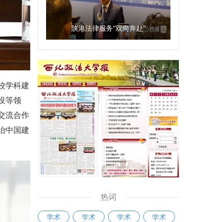
陕港法律服务“双向奔赴”
校学科建
设等领
交流合作
治中国建
热词
学术
学术
学术
学术