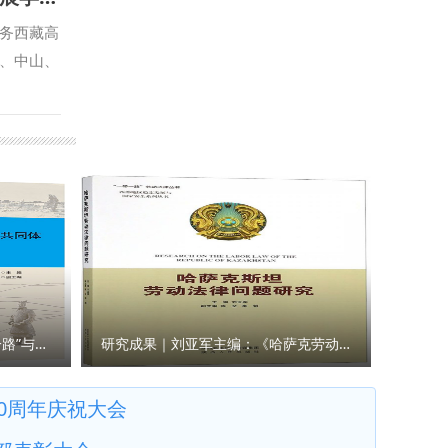
，以忠诚
心先后配
，以德法
务西藏高
，在服务
以实干笃
、中山、
智库服
励同学们
郭武军向
，围绕涉
治新人。
期关心支
琦宣布西
院的学科
会提出三
研发
记责任使
务支撑；
与合作
自身素
大担当；
院）、国
积极思维
展。 国
事法治与
，以不断
的批
等单位的
培养方案
韩德辉致
言。 此次
福建、青
们以开学
换届的祝
研究成果｜王瀚主编：《“一带一路”与人类命运共同体构建的法律与实践》
研究成果｜刘亚军主编：《哈萨克劳动法律问题研究》
设贡献力
新时代国
期间，郭
0周年庆祝大会
培养、学