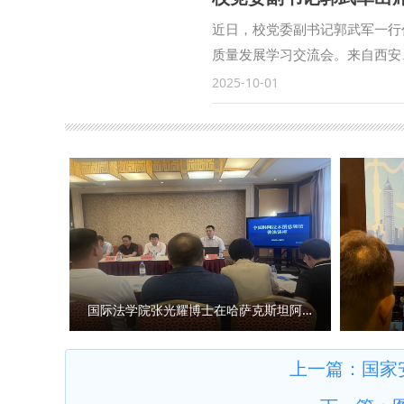
明，建校以来为国家和社会培养
大学始终心怀“国之大者”，在
铸魂立心，在延安精神滋养中，
近日，校党委副书记郭武军一行
合完成中国—东盟检察总长网站
兼修立身，既要钻进法典条文穷
质量发展学习交流会。来自西安
检察国际交流与合作方面发挥了
行立业，通过社会实践、专业见
浙江、法律硕士教育学院等地方
2025-10-01
务，统筹好校内各部门、各研究
以校史为鉴、以使命为帆，让青
换届大会的顺利召开及新当选的
外检察人才培养工作搭建平台。
程淑娟为2025级全体新生讲授
持学校事业发展的雪域校友致以
北政法大学涉外刑事法治与国别
优势、师资力量及多元培养模式
点希望：一是持续加强组织建设
的“全球法律数据库”正式进入
命，将个人发展与时代进程紧密
二是坚守传承母校优良传统，大
处、经济学院、刑事法学院、民
养，优先夯实专业基础，在学习
三是积极发挥桥梁纽带作用，汇
家安全学院（反恐怖主义法学院
应对问题，在实践中增长才干，
内合作与校友工作处处长、校友
国别检察司法研究中心、中亚法
求索、勇攀高峰的精神，在民商
复》，并代表学校向西藏校友会
主要负责人和学生共计140余人
与教学管理制度等内容。在校生代
欢迎辞。西安校友会会长孙学龙
2025级新生开学典礼暨院长书
海、辽宁、广州、深圳、泉州等
国际法学院张光耀博士在哈萨克斯坦阿拉木图开展科研与社会服务活动
第一课为序章，筑牢信仰之基，
贺。 会上，国家安全学院（反
量的青春答卷。 （供稿：民商法
家安全法治人才培养》《认罪认
上一篇：
国家
武军一行还专程前往西藏法鉴律