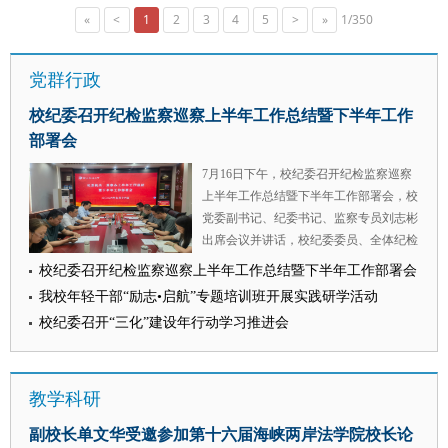
上合组织大学中方校长委员会全体成员及中方项目
惠于 审核：戴鲲）
加培训，线上近400人参训。参训人员主要为各高
«
<
1
2
3
4
5
>
»
1/350
院校代表参会。 会上，张荣刚代表学校领取了上
校法学院分管研究生教育的负责人、法律硕士教育
合组织大学中方校长委员会委员聘书，并与院校代
中心负责人、研究生教学管理秘书、实践教学骨干
表围绕上合组织大学框架下的法治人才联合培养、
党群行政
教师等，覆盖全国二十余个省份的综合性大学、政
区域法律合作等议题进行了交流，就进一步发挥政
法类院校、行业特色高校。 （供稿：研究生院 撰
校纪委召开纪检监察巡察上半年工作总结暨下半年工作
法类高校在涉外法治研究领域的特色优势、推动上
稿：李彧嘉 审核：陈玺）
合组织大学内涵式发展交换了意见。会议系统回顾
部署会
了上合组织大学发展历程，审议通过了中方校长委
7月16日下午，校纪委召开纪检监察巡察
员会及专家委员会名单等运行机制事项，正式启动
上半年工作总结暨下半年工作部署会，校
上合高等教育研究智库项目，并就建立中方校办常
党委副书记、纪委书记、监察专员刘志彬
态化议事机制、搭建中方资源整合平台等重点工作
出席会议并讲话，校纪委委员、全体纪检
作出部署。 我校作为上合组织大学、上合组织法
监察巡察干部参加会议。 会议深入学习
律大学联盟及丝绸之路大学联盟等成员高校，牵头
校纪委召开纪检监察巡察上半年工作总结暨下半年工作部署会
了习近平总书记关于党的建设的重要思想
成立中国—中亚法律查明与研究中心，在哈萨克斯
我校年轻干部“励志•启航”专题培训班开展实践研学活动
系列篇目《坚持党中央集中统一领导》
坦设立“一带一路”营商环境服务发展中国中心，在
校纪委召开“三化”建设年行动学习推进会
和“纪检监察工作规范化法治化正规化建
涉外法治人才联合培养、区域法律制度研究等领域
设年”行动领导小组办公室工作提示函。
形成鲜明特色。学校将以此次受聘为契机，切实履
校纪委副书记、综合室主任杨华，校党委
行委员职责，在法治合作平台搭建、智库成果产
教学科研
巡察工作办公室主任赵参，纪委纪检监察
出、青年交流品牌打造等方面主动作为，为服务国
室主任王浩分别汇报了2026 年上半年工
家周边外交战略、构建上合命运共同体贡献智慧与
副校长单文华受邀参加第十六届海峡两岸法学院校长论
作和下半年工作计划。 会议指出，在省
力量。 （供稿：国际交流与合作处 撰稿：王梦琳