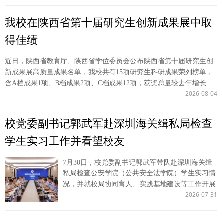
导以及海峡两岸高校的100余位法学院系校长（院
长）和专家学者参加此次论坛。我校党委委员、副
我校在陕西省第十届研究生创新成果展中取
校长单文华应邀参会并作主旨演讲。 中国法学教
育研究会会长张文显、辅仁大学法律学院院长吴志
得佳绩
光、中国人民大学法学院院长杨东、青海民族大学
校长赵海兴等出席会议开幕式并致辞。青海民族大
近日，陕西省教育厅、陕西省学位委员会公布陕西省第十届研究生创
学副校长肖玉兰主持开幕式。 单文华作题为《实
新成果展高质量成果名单，我校共有15项研究生科研成果荣列榜单，
践为基 创新为翼——新时代法学教育的西法探索
含A档成果1项、B档成果2项、C档成果12项，获奖总量较去年增长
与两岸合作》主旨演讲。他结合西北政法大学的探
2026-08-04
25%。研究生院马越昊同志被评为陕西省第十届研究生创新成果展 “表
索与实践，从深化教育教学综合改革、创新涉外人
现突出个人”。 我校研究生在陕西省第十届研究生创新成果展中获奖
才培养模式、推进两岸法学教育合作三个角度进行
情况 序号 类别 成果名称 主要完成人 （不含导师） 指导教师 成果形
校党委副书记郭武军赴深圳海关缉私局检查
深入论述，指出新时代法学教育应当锚定实践需求
式 获奖档次 1 文科 数据要素助推全国统一大市场建设机制研究——
校准育人方向，强化学生法律实务技能培养，提升
学生实习工作并看望校友
基于创新要素流动视角 张笑笛 王胜利 论文 A 2 文科 破界与重构：法
法学教育对法治实践的适配性。 我校港澳台工作
律博士专业学位教育的“西北”路径探索 王朋 陈玺 论文 B 3 文科 数字
办公室主任王莹莹、科研处处长倪楠分别在“交叉
法治政府时代行政程序的变革与法律调适 马玲燕 王周户 论文 B 4 文
7月30日，校党委副书记郭武军带队赴深圳海关缉
学科背景下复合型法治人才的培养机制”与“法学教
科 关于促进我国跨境电商海外仓高质量发展的建议 杨易凡 张超汉 决
私局检查公安学院（公共安全法学院）学生实习情
育的时代挑战与实践创新”等专题报告环节作了发
策咨询文稿 C 5 文科 中国式现代化背景下政治学自主知识体系建构中
况，并就校局协同育人、实践基地建设等工作开展
言。 海峡两岸法学院校长论坛是由两岸法学院校
的本土资源及其能动创造 邹佳君 张师伟 论文 C 6 文科 生成式人工智
2026-07-31
调研。深圳海关缉私局局长张军强参加调研并主持
于2010年共同发起设立，迄今已连续举办16届，成
能时代次生政治舆论的发展结果及治理策略 杨丹妮 张爱军 论文 C 7
座谈会，深圳海关缉私局副局长董剑锋参加调研。
为海峡两岸法学教育交流合作的品牌性交流平台。
文科 关于进一步加强我国海外利益保护的思考和建议 李雨默 张超汉
座谈会上，张军强对学校一行表示欢迎，并介绍校
下一步，学校将深化海峡两岸法学院校的交流联