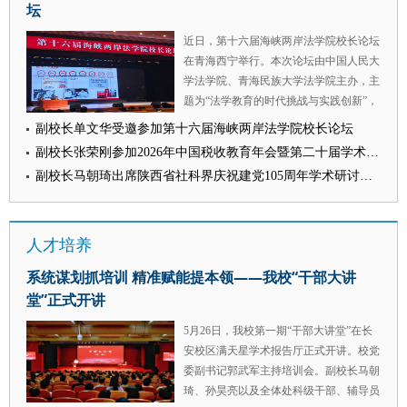
坛
纪委监委和校党委的坚强领导下，学校纪
审核：王莹莹）
检监察巡察工作坚持以习近平新时代中国
近日，第十六届海峡两岸法学院校长论坛
特色社会主义思想为指导，锚定纪检监察
在青海西宁举行。本次论坛由中国人民大
规范化法治化正规化建设部署要求，紧扣
学法学院、青海民族大学法学院主办，主
学校法治人才培养、学科建设、办学治校
题为“法学教育的时代挑战与实践创新”，
中心大局，扎实推进各项工作落地见效。
来自中共中央台办、国务院台办领导以及
副校长单文华受邀参加第十六届海峡两岸法学院校长论坛
持续强化坚持党中央集中统一领导的政治
海峡两岸高校的100余位法学院系校长
自觉，紧盯党中央重大决策部署和高校立
副校长张荣刚参加2026年中国税收教育年会暨第二十届学术研讨会并作大会发言
（院长）和专家学者参加此次论坛。我校
德树人根本任务、学校党委重点工作开展
副校长马朝琦出席陕西省社科界庆祝建党105周年学术研讨会并作交流发言
党委委员、副校长单文华应邀参会并作主
监督。建立健全纪检监察制度体系，搭
旨演讲。 中国法学教育研究会会长张文
建“我的工作我来讲”业务交流平台，选派
显、辅仁大学法律学院院长吴志光、中国
干部跟案实训，提升“三化”建设水平。建
人才培养
人民大学法学院院长杨东、青海民族大学
立分类分批靶向集体约谈机制、构建全链
校长赵海兴等出席会议开幕式并致辞。青
条监督体系，召开警示教育会，观看警示
系统谋划抓培训 精准赋能提本领——我校“干部大讲
海民族大学副校长肖玉兰主持开幕式。
教育片、通报典型案例，以案为鉴、明纪
堂”正式开讲
单文华作题为《实践为基 创新为翼——
促改。坚持一体推进“三不腐”，运用第一
新时代法学教育的西法探索与两岸合作》
种形态处理2人，第二种形态处理3人，扎
5月26日，我校第一期“干部大讲堂”在长
主旨演讲。他结合西北政法大学的探索与
实推进审计移交有关问题的核查，各项工
安校区满天星学术报告厅正式开讲。校党
实践，从深化教育教学综合改革、创新涉
作取得了阶段性成绩。 会议强调，全体
委副书记郭武军主持培训会。副校长马朝
外人才培养模式、推进两岸法学教育合作
纪检监察巡察干部要认真落实本次会议要
琦、孙昊亮以及全体处科级干部、辅导员
三个角度进行深入论述，指出新时代法学