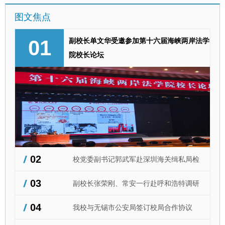
息台账。各学院依次汇报校友资源摸排、
总结中表示，为中国式现代化建设培养高
图文焦点
校友会建设、暑期走访等工作进展，明确
素质法治人才，是法学院校和法治实务部
后续工作思路。 张荣刚作总结讲话，提
门共同的责任担当，期待双方以实习育人
出四点要求，要提高站位，压实学院校友
副校长单文华受邀参加第十六届海峡两岸法学
01
为支点，推动法学理论与缉私实务双向赋
工作职责；要8月底前全面完成校友信息
院校长论坛
能。实习学生要做到学以致用、知行合
建档，规范对接流程；年底前要实现院级
一，在实践中了解社会，为海关缉私工作
校友会全覆盖，已建成的常态化开展交流
作出贡献。 在深期间，郭武军一行参观
活动；要抢抓暑期窗口期，走访重点校友
了深圳海关缉私局执法办案管理中心、情
企业，深化合作。 （供稿：国内合作与
报指挥中心、司法鉴定中心等部门，听取
校友工作处 撰稿：王泽坤 审核：刘霖
深圳缉私局关于缉私执法、智慧缉私、实
杰）
战化训练及实习带教工作的情况介绍，到
大鹏海关、盐田国际集装箱码头有限公司
等地调研了解口岸监管、反走私综合治理
情况。公安学院党委书记上官亚敏等参加
02
校党委副书记郭武军赴深圳海关缉私局检
有关活动。 （供稿：公安学院 撰稿：胡
翔 审核：上官亚敏）
03
查学生实习工作并看望校友
副校长张荣刚、常安一行赴呼和浩特调研
04
交流，深化校际校地合作
我校与无锡市公安局签订校局合作协议