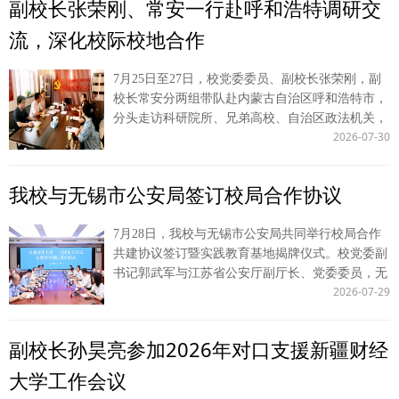
副校长张荣刚、常安一行赴呼和浩特调研交
决策咨询文稿 C 8 文科 新质生产力跃迁中的首发经济赋能：动态演化
局合作共建以来实习岗位设置、“一对一”导师制带
动，为推动两岸法学教育发展贡献力量。 （供
与边界条件 王仁杰 李云 论文 C 9 文科 电商平台经营者违反安全保障
教、生活保障及安全管理的整体情况。各分局负责
流，深化校际校地合作
稿：涉外法治研究中心 撰稿：贺帅帅 审核：王莹
义务的“相应责任”解构——以比例连带责任为中心 丁元 倪楠 论文 C
人分别汇报本单位实习生在岗表现与成长情况。实
莹）
10 文科 基于大语言模型辩论的多被告法律判决预测研究 钟邓鹏 姬亚
习生代表结合在侦查、司法鉴定、案件审理等岗位
7月25日至27日，校党委委员、副校长张荣刚，副
平 论文 C 11 文科 科学规范审计的解构、归因与效应——基于
的真实办案体会作交流发言。 郭武军代表学校感
校长常安分两组带队赴内蒙古自治区呼和浩特市，
DeepSeek应用 陈思奇 徐京平 论文 C 12 文科 关于《欧盟市场禁止强
谢深圳海关缉私局对学校实习实践工作的大力支
分头走访科研院所、兄弟高校、自治区政法机关，
迫劳动产品条例》制约中欧经贸关系的应对建议 程嘉钰 张超汉 决策
持，表示自校局签署合作共建协议以来，深圳海关
2026-07-30
推进多层次务实合作。 25日上午，常安带队到访
咨询文稿 C 13 文科 DeepSeek技术在社会保险基金预算审计中的应用
缉私局在重视程度、带教投入、生活保障上给予学
自治区社科院，与《内蒙古社会科学》编辑部、政
研究 马成博 李晓宁 论文 C 14 文科 社交机器人驱动下泛意识形态化
生全方位支撑，使西法大学子在国门缉私一线经风
治学法学研究所开展座谈交流，社科院副院长乌云
舆论的风险及化解策略 张君曼 刘进田 论文 C 15 文科 国家审计、非
雨、见世面、壮筋骨；希望双方在扩大实习规模、
我校与无锡市公安局签订校局合作协议
格日勒、政法所所长白永利等参会。双方紧扣期刊
效率投资与制造业企业全要素生产率 李笑迎 李丹丹 论文 C 陕西省
拓展实习专业、深化课题研究、证据法学与侦查程
栏目建设、选题策划、稿件编审、数字化推广等内
研究生创新成果展由省教育厅、省学位委员会主办，是检验全省研究
序规范等领域持续合作，把“实践教育基地”打造成
7月28日，我校与无锡市公安局共同举行校局合作
容深入研讨，交流务实、氛围热烈。 26日下午，
生创新培育成效、促进学术互通与成果转化的权威平台。本届展会面
校局协同育人标杆。 张军强在总结中表示，为中
共建协议签订暨实践教育基地揭牌仪式。校党委副
张荣刚带队前往内蒙古财经大学法学院，与该校副
向全省各研究生培养单位征集原创科研成果，分四大门类开展评审遴
国式现代化建设培养高素质法治人才，是法学院校
书记郭武军与江苏省公安厅副厅长、党委委员，无
校长晓芳、法学院院长落志筠座谈。两校立足办学
选，设置 A、B、C 三档高质量成果。展会立足深化研究生教育综合改
和法治实务部门共同的责任担当，期待双方以实习
2026-07-29
锡市副市长、公安局党委书记、局长谭永生代表双
实际，围绕学科专业建设、师资队伍培育、教学资
革，着力激发研究生创新潜能，搭建面向行业、社会的成果展示窗
育人为支点，推动法学理论与缉私实务双向赋能。
方共同签署《西北政法大学 无锡市公安局教学科
源共享、学生互换交流等议题充分研讨，交换校际
口，推动创新人才培养与区域发展需求紧密衔接。 我校始终聚焦研究
实习学生要做到学以致用、知行合一，在实践中了
研实践基地共建协议》，并为“西北政法大学实践
合作意见。 同期，常安带队赴内蒙古大学铸牢中
生科研创新能力培育，持续完善人才培养体系、搭建多元学术训练平
副校长孙昊亮参加2026年对口支援新疆财经
解社会，为海关缉私工作作出贡献。 在深期间，
教育基地”揭牌。我校公安学院（公共安全法学
华民族共同体意识研究基地调研座谈，基地副主
台，引导研究生坚持理论联系实践，围绕前沿重点方向开展深入探
郭武军一行参观了深圳海关缉私局执法办案管理中
院）负责人，无锡市公安局领导、相关职能部门负
任、中华民族共同体研究中心主任龙长海参会。双
大学工作会议
索，产出一系列兼具学术理论价值与现实应用价值的研究成果。依托
心、情报指挥中心、司法鉴定中心等部门，听取深
责人参加活动。 签约仪式座谈会上，郭武军介绍
方围绕法学赋能中华民族共同体建设、民族工作法
系统化科研培育机制，学校积极动员组织、深耕项目培育，严格遴