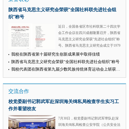
（区）的107名选手同台竞技，围绕未成
陕西省马克思主义研究会荣获“全国社科联先进社会组
年人保护、预防校园欺凌、网络安全等中
织”称号
小学常见法律主题，灵活运用案例教学、
情境模拟等多种教学方法，呈现出一堂堂
近日，全国各省区市社科联第二十四次学
生动鲜活、寓教于乐的优质法治微课。
会工作会议在四川成都隆重召开，陕西省
学校依托底蕴深厚的法学专业师资，丰富
马克思主义研究会荣获“先进社会组织”称
的青少年法治教育教研成果，连续三年承
号。陕西省马克思主义研究会成立于1979
办陕西省学生“学宪法 讲宪法”比赛，多次
年，是陕西省马克思主义研究领域的重要
我校在陕西省第十届研究生创新成果展中取得佳绩
在全国赛事中取得优异成绩。 （供稿：
平台之一，现为我校负责的重要省级学
党委学工部 撰稿：贺星婵 审核：蒋国
陕西省马克思主义研究会荣获“全国社科联先进社会组织”称号
会，由校党委委员、副校长马朝琦教授担
纲）
我校代表团在陕西省第九届少数民族传统体育运动会上斩获佳绩
任理事长，常设秘书处设在我校。 全国
社科工作办副主任、一级巡视员赵川东出
席会议并致辞。会上，中央党史和文献研
交流合作
究院副院长、中央党史和文献研究院局长
季正聚，中国社会科学院学部委员高培
校党委副书记郭武军赴深圳海关缉私局检查学生实习工
勇，南开大学讲席教授、原副校长朱光
作并看望校友
磊，复旦大学教授、上海市社联原党组副
书记桑玉成等四位知名专家学者先后作学
7月30日，校党委副书记郭武军带队赴深
术报告。本次大会对全国社科联系统涌现
圳海关缉私局检查公安学院（公共安全法
出的142家先进社会组织和147名优秀社会