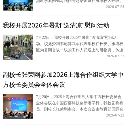
频教学案例编写制作专题培训班在雁塔校区开班。
间，张荣刚、常安陪同校党委书记赵万东参加内蒙
对我校红色办学底色、知识产权学科积淀、版权学
2026-07-24
我校副校长、法治学院 法律硕士教育学院院长
古校友会换届暨学习交流会，赴内蒙古警察学院调
术研究平台筹建前期成果给予充分肯定。他立足国
（兼）常安，司法部法律职业资格管理局一级调研
研并签署校校合作协议，同时看望我校赴当地开展
家版权事业发展战略高度，对平台建设提出指导要
员吕伟耀、本次培训授课专家以及学校研究生院负
暑期“三下乡”社会实践的学生代表。 国内合作与校
求，明确要紧扣习近平文化思想，聚焦人工智能、
我校开展2026年暑期“送清凉”慰问活动
责人出席开班仪式。开班仪式由法律教指委副秘书
友工作处、期刊社、经济法学院（知识产权学
数字文创等新兴领域版权治理，夯实理论研究、人
长、中国人民大学法学院时延安教授主持。 常安
院）、商学院（管理学院）负责人分随两支队伍参
才培育、社会服务三大核心职能，持续深化部校合
7月22日，我校开展2026年暑期“送清凉”慰问活
代表学校对全体参训人员表示热烈欢迎，介绍了学
与对应调研活动。 （供稿：国内合作与校友工作
作，加强政产学研协同，立足西北区位优势打造特
动。校党委副书记郭武军代表学校在长安、雁塔校
校红色办学根基、法学学科建设成果与特色实践育
处 撰稿：周建利 审核：刘霖杰）
色版权智库，助力健全现代化版权治理体系。 会
区为暑期奋战一线的工作人员送上防暑物资，传递
人模式。他表示，本次培训贴合法律硕士“重实
前，王志成一行观看了我校知识产权学科建设成果
2026-07-23
学校暖心关怀。 走访过程中，郭武军深入各个工
践、强应用”的培养核心，打通理论教学与实务运
展，经济法学院（知识产权学院）院长党雷汇报了
作点位，对大家不惧高温、坚守校园工作一线的担
用的壁垒；培训汇聚优秀案例创作者、资深评审专
版权学术研究平台筹建阶段性成效。 中宣部版权
当付出致以诚挚慰问。他叮嘱全体在岗人员，高温
家、视频制作技术专家开展系统化教学，为全国各
副校长张荣刚参加2026上海合作组织大学中
管理局、陕西省委宣传部相关处室负责人；学校党
时段务必合理调整工作节奏，做好防暑防护，兼顾
法硕培养单位搭建了高效的交流协作平台。结合培
政办公室负责人，经济法学院（知识产权学院）领
工作开展与自身身体健康。 他勉励全体一线工作
训目标，他分享三点思考，与在场学员共勉：一是
方校长委员会全体会议
导班子及学科骨干教师参加座谈。 （供稿：经济
人员，要持续以严谨细致、务实高效的工作标准，
要深耕精品视频案例创作，深入司法实务一线挖掘
法学院 撰稿：李小斐 审核：党雷）
扎实推进暑期校园安全管理、后勤保障服务、校园
教学素材，打造标杆案例成果；二是推进校际协同
7月20日，2026上海合作组织大学中方校长委员会
基建施工、新生招生录取等重点工作，保障暑期全
育人，将视频案例教学融入法硕培养全过程；三是
全体会议在中国西部科技创新港举行，我校党委委
校各项工作平稳落地、有序运转，为秋季新学期各
加强经验互通，携手搭建全国法硕视频案例资源
员、副校长张荣刚参会。本次会议由教育部国际合
项事业高质量开展筑牢根基。 校工会、招生就业
库，推动法律专业学位研究生教育高质量发展。
2026-07-23
作与交流司指导，上海合作组织大学中方校长办公
处、保卫处、后勤保障处、基建处等职能部门负责
本次培训采用线上线下同步开展的模式，来自全国
室主办。教育部国际司、陕西省教育厅相关领导，
人陪同参与本次慰问。 （供稿：校工会 撰稿：韩
87所高校法学院及法律硕士培养单位的97名学员参