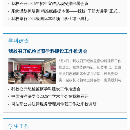
求，统筹抓好暑期阶段性任务与全年下半
参加培训。 本期“干部大讲堂”特别邀请西
我校召开2026年招生宣传活动安排部署会议
教育应当锚定实践需求校准育人方向，强
年重点工作落实，紧盯短板弱项系统全面
北大学公共管理学院（应急管理学院）院
化学生法律实务技能培养，提升法学教育
系统谋划抓培训 精准赋能提本领——我校“干部大讲堂”正式开讲
推进。一是要牢牢锚定政治机关定位，持
长雷晓康教授作题为《新时代高校舆情应
对法治实践的适配性。 我校港澳台工作
我校举行2024级国际本科项目学生结业典礼
续深学笃行习近平总书记关于党的建设的
对处置与能力提升》的专题辅导报告。雷
办公室主任王莹莹、科研处处长倪楠分别
重要思想，自觉用党的创新理论武装头
晓康教授将理论与实践相结合，通过丰富
在“交叉学科背景下复合型法治人才的培
脑、指导实践、推动工作。二要坚持纪检
的案例，从时代背景与政治要求、核心理
养机制”与“法学教育的时代挑战与实践创
学科建设
监察巡察工作一体推进，健全分工协作、
念与理论框架、风险识别与评估、监测预
新”等专题报告环节作了发言。 海峡两岸
信息共享工作机制，推动纪检监察监督、
警与精准研判、实战处置与能力提升等五
法学院校长论坛是由两岸法学院校于2010
我校召开纪检监察学科建设工作推进会
巡视巡察监督贯通融合一体推进，形成监
个方面，系统阐释了新时代高校舆情工作
年共同发起设立，迄今已连续举办16届，
督合力。三要持续深化纪检监察工作“三
面临的新形势、新特征、新挑战，深刻揭
6月4日，我校召开纪检监察学科建设工作
成为海峡两岸法学教育交流合作的品牌性
化”建设，强化纪法业务、法治专业能力
示了舆情演变的内在规律，详细讲解了风
推进会。校党委副书记、纪委书记、监察
交流平台。下一步，学校将深化海峡两岸
培训，严格内部监督管理，规范执纪执法
险识别、监测预警和科学处置的方法路
专员刘志彬出席会议并讲话，校党委委
法学院校的交流联动，为推动两岸法学教
流程，打造忠诚干净担当的纪检监察铁
径，对全体干部进一步做好舆情应对、防
员、副校长马朝琦主持会议，发展规划与
育发展贡献力量。 （供稿：涉外法治研
军。四要扎实推进下半年重点任务，对标
范化解舆情风险具有很强的指导意义。
学科建设处、教务处、人事处、财务处、
究中心 撰稿：贺帅帅 审核：王莹莹）
我校召开纪检监察学科建设工作推进会
对表学校年度党政工作要点和纪检监察巡
“这堂课上得太及时了！”培训结束后，宣
行政法学院（纪检监察学院）相关负责人
中国海洋法学会2026年学术年会在我校召开
察工作任务，清单化、项目化、责任化高
传部副部长方宁感慨道，“过去遇到舆情
参加座谈研讨。 会上，与会人员聚焦学
质量完成下半年各项任务。 （供稿：校
总觉得是‘危机’，雷院长提出的从‘被动救
司法部公共法律服务管理局仲裁工作处来校调研
校纪检监察学科高质量建设发展主题开展
纪委 撰稿：昝镇 审核：杨华）
火’到‘韧性引导’的理念转变，让我眼前一
专题研讨。各相关职能部门和学院立足岗
亮，对舆情监测预警有了全新的认识，深
位职责，围绕人才培养、师资队伍建设、
刻认识到要坚持把工作做在前面，真正实
学生工作
科研平台搭建、学术交流合作、科研成果
现从‘救火队’向‘前哨员’的角色转变。” 保