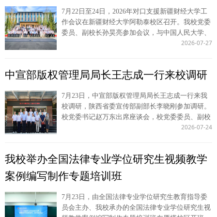
圳缉私局关于缉私执法、智慧缉私、实战化训练及
了学校办学历史和学科专业特色，对无锡市公安局
治研究、期刊平台协同创新等交流建设思路。 27
选、精细打磨参赛成果，一批立足现实议题、回应发展需求的创新成
7月22日至24日，2026年对口支援新疆财经大学工
实习带教工作的情况介绍，到大鹏海关、盐田国际
支持学校人才培养工作表示感谢。他指出，本次合
日上午，张荣刚带队先后走访自治区司法厅、自治
果脱颖而出。本次赛事斩获佳绩，充分展现我校研究生锐意进取的科
作会议在新疆财经大学阿勒泰校区召开。我校党委
集装箱码头有限公司等地调研了解口岸监管、反走
作立足法治人才协同培养，依托学校深厚的办学积
区高级人民法院。 在自治区司法厅，厅党委委
研风貌、扎实专业素养与突出创新潜力，彰显高层次人才培养成效，
委员、副校长孙昊亮参加会议，与中国人民大学、
私综合治理情况。公安学院党委书记上官亚敏等参
淀与公安专业特色，结合无锡公安过硬的实战能力
员、副厅长张生及各处室负责人与调研组座谈，围
持续赋能研究生教育内涵式高质量发展。 （供稿：研究生院 撰稿：
2026-07-27
中央财经大学、中南财经政法大学等二十余所对口
加有关活动。 （供稿：公安学院 撰稿：胡翔 审
与智慧警务创新优势，高水平推进实践教学、健全
绕法治政府建设、涉外法治、营商环境优化、联合
王姝琪 审核：陈玺）
支援及战略合作高校的代表一同共商教育援疆举
核：上官亚敏）
长效合作机制，共同推动法学理论与公安实务双向
课题、人才引育等深入对接。 自治区高级人民法
措。 在“学科提质·产教聚力·数智赋能·文旅兴边”边
赋能、深度融合，助力法治公安与平安中国建设。
中宣部版权管理局局长王志成一行来校调研
院党组书记、院长杨宗仁会见张荣刚一行，副院长
疆高校发展研讨会上，孙昊亮介绍了我校财经类专
谭永生副市长介绍了无锡城市发展概况、全市公安
苏利军及各部门负责人参会，双方就联合培训、科
业的建设举措，梳理了专业的优势特色，并与中央
整体工作成效，展示了市局实习实训工作的做法与
研资源共享、学生实习实训等开展交流，达成初步
7月23日，中宣部版权管理局局长王志成一行来我
财经大学、上海财经大学、西南财经大学等院校的
成效，并从教师教官互派、协同培育法治人才、常
合作意向。 27日下午，张荣刚带队赴自治区公安
校调研，陕西省委宣传部副部长李晓刚参加调研。
代表，围绕人工智能时代的学科专业重构、“新财
态化学术实务交流等方面，对双方后续深度合作前
厅座谈，我校94级校友、内蒙古警察学院院长李永
校党委书记赵万东出席座谈会，校党委委员、副校
经”复合型人才培养、数字化科教平台共建等议题
景作出展望。 签约仪式前，郭武军一行参观了无
林全程参加本次座谈。公安厅政治部二级巡视员张
2026-07-24
长马朝琦主持会议。 赵万东代表学校对王志成一
展开了深入交流。 我校作为对口支援协作高校，
锡市公安局情指中心、合成侦查中心和基础管控中
文革及多部门负责人参会，各方围绕公安学历教
行表示欢迎，简要介绍学校办学底蕴与发展情况。
长期深度参与教育援疆工作，此次参会是面向西部
心，观摩警舆同处、合成侦查、基础管控等工作机
育、干警业务培训、法治智库服务、司法鉴定、疑
他表示，学校积极服务国家创新驱动发展战略，在
边疆高校的又一次协同联动。学校将以本次会议为
我校举办全国法律专业学位研究生视频教学
制。 （供稿：公安学院 撰稿：胡翔 审核：上官亚
难案件法律支撑等充分交流。 随后，张荣刚、常
知识产权理论研究与成果转化方面开展了大量卓有
契机，在专业建设、人才培养、科研合作、服务地
敏）
安一行赴自治区人民检察院开展对接，副检察长孙
成效的工作。筹建版权学术研究平台，是学校回应
方等方面积极作为，为教育援疆、文化润疆贡献西
案例编写制作专题培训班
庆杰及相关部室负责人参会。双方围绕公益诉讼、
数字时代版权治理新挑战、服务文化数字化战略的
法大力量。 （供稿：教务处 撰稿：李振林 审核：
涉外检察、联合课题与学术论坛、检察特色业务、
重要举措，将进一步整合学科资源，打造集理论研
董玮）
7月23日，由全国法律专业学位研究生教育指导委
法治人才培养共商合作举措，张荣刚和孙庆杰代表
究、人才培养、智库服务于一体的高端平台，为我
员会主办、我校承办的全国法律专业学位研究生视
双方单位签署检校战略合作协议。 在呼市调研期
国版权事业高质量发展贡献“西法大力量”。 王志成