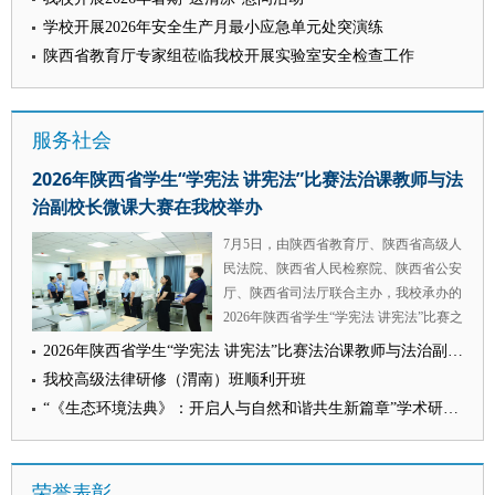
新闻传播学院（艺术学院）将持续深化马
性和风险洞察力，持续提升舆情研判、应
点位，对大家不惧高温、坚守校园工作一
高水平科研项目、培育优质科研成果；要
学校开展2026年安全生产月最小应急单元处突演练
新观实践育人体系建设，创新课程思政教
对处置和舆论引导能力，以更高标准、更
线的担当付出致以诚挚慰问。他叮嘱全体
强化专项服务保障，从经费支持、政策赋
学模式，引导青年学子在知行合一中淬炼
陕西省教育厅专家组莅临我校开展实验室安全检查工作
实作风为维护校园安全稳定、推动学校事
在岗人员，高温时段务必合理调整工作节
能等方面全方位发力，为学科长效高质量
传媒本领、厚植家国情怀，着力培育政治
业高质量发展贡献力量。 （供稿：党委
奏，做好防暑防护，兼顾工作开展与自身
发展保驾护航。 会议强调，各参会单位
坚定、业务精良、作风过硬的新时代传媒
组织部 撰稿：祝越 审核：康鹏）
身体健康。 他勉励全体一线工作人员，
要以本次会议研讨成果为重要抓手，加快
人才。 （供稿：新闻传播学院 撰稿：王
服务社会
要持续以严谨细致、务实高效的工作标
完善纪检监察学科建设相关文稿内容，细
娜 审核：王森）
准，扎实推进暑期校园安全管理、后勤保
化配套推进方案。坚持问题导向、目标导
2026年陕西省学生“学宪法 讲宪法”比赛法治课教师与法
障服务、校园基建施工、新生招生录取等
向、结果导向相统一，逐项落实本次会议
治副校长微课大赛在我校举办
重点工作，保障暑期全校各项工作平稳落
议定事项，层层压实工作责任，稳步推动
地、有序运转，为秋季新学期各项事业高
学校纪检监察学学科建设提质增效。
7月5日，由陕西省教育厅、陕西省高级人
质量开展筑牢根基。 校工会、招生就业
（供稿：行政法学院（纪检监察学院）
民法院、陕西省人民检察院、陕西省公安
处、保卫处、后勤保障处、基建处等职能
撰稿：崔岚秀 审核：高翔）
厅、陕西省司法厅联合主办，我校承办的
部门负责人陪同参与本次慰问。 （供
2026年陕西省学生“学宪法 讲宪法”比赛之
稿：校工会 撰稿：韩惠于 审核：戴鲲）
法治课教师与法治副校长微课大赛在我校
2026年陕西省学生“学宪法 讲宪法”比赛法治课教师与法治副校长微课大赛在我校举办
长安校区举行。省委教育工委委员、省教
我校高级法律研修（渭南）班顺利开班
育厅副厅长申雪峰，校党委副书记郭武
“《生态环境法典》：开启人与自然和谐共生新篇章”学术研讨会 暨西北政法大学生态环境法典宣讲团成立仪式举行
军，省教育厅政策法规处处长付仲锋到场
观摩。 本次比赛设置法治课教师、法治
副校长两个赛道，每个赛道按学段分为小
荣誉表彰
学组、初中组、高中组。来自全省11个市