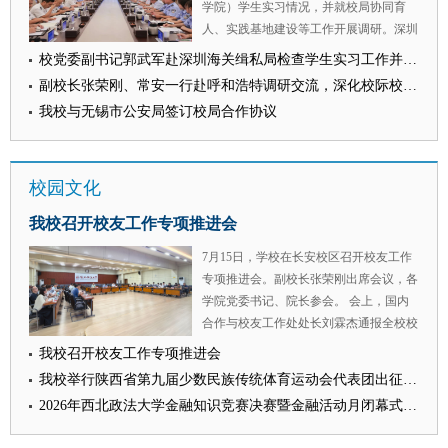
学院）学生实习情况，并就校局协同育
组织工作者进行了隆重表彰。 （供稿：
人、实践基地建设等工作开展调研。深圳
马克思主义学院 撰稿：刘栩源 审核：李
海关缉私局局长张军强参加调研并主持座
校党委副书记郭武军赴深圳海关缉私局检查学生实习工作并看望校友
政敏）
谈会，深圳海关缉私局副局长董剑锋参加
副校长张荣刚、常安一行赴呼和浩特调研交流，深化校际校地合作
调研。 座谈会上，张军强对学校一行表
我校与无锡市公安局签订校局合作协议
示欢迎，并介绍校局合作共建以来实习岗
位设置、“一对一”导师制带教、生活保障
及安全管理的整体情况。各分局负责人分
校园文化
别汇报本单位实习生在岗表现与成长情
况。实习生代表结合在侦查、司法鉴定、
我校召开校友工作专项推进会
案件审理等岗位的真实办案体会作交流发
言。 郭武军代表学校感谢深圳海关缉私
7月15日，学校在长安校区召开校友工作
局对学校实习实践工作的大力支持，表示
专项推进会。副校长张荣刚出席会议，各
自校局签署合作共建协议以来，深圳海关
学院党委书记、院长参会。 会上，国内
缉私局在重视程度、带教投入、生活保障
合作与校友工作处处长刘霖杰通报全校校
上给予学生全方位支撑，使西法大学子在
友联络、院级校友会建设进展，部署下一
我校召开校友工作专项推进会
国门缉私一线经风雨、见世面、壮筋骨；
阶段任务，要以校庆为纽带建立校领导分
我校举行陕西省第九届少数民族传统体育运动会代表团出征仪式
希望双方在扩大实习规模、拓展实习专
片包联机制，明确10月17日为全校秩年校
业、深化课题研究、证据法学与侦查程序
2026年西北政法大学金融知识竞赛决赛暨金融活动月闭幕式圆满落幕
友集中返校日，要求各学院配齐班级联络
规范等领域持续合作，把“实践教育基
员，策划特色返校活动，动态完善校友信
地”打造成校局协同育人标杆。 张军强在