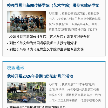
产出、专项服务保障等重点工作，深入查
校领导慰问新闻传播学院（艺术学院）暑期实践研学团
卫处干部李国洋深有感触：“保卫干部往
摆问题、交流研讨思路、凝聚发展共识、
往是突发事件的第一响应人，现场处置是
细化推进举措，为学校纪检监察学科后续
7月12日，校党委书记赵万东，校党委副
否得当、信息报送是否及时，直接影响舆
提质增效、高质量发展明晰了工作思路与
书记、校长范九利在兰州出席全国政法院
情的发展走向。下一步，我们要持续加强
实践路径。 会议指出，纪检监察学是我
校“立格联盟”第十五届高峰论坛。期间，
与各单位的沟通交流，做好‘信息安全
校重点培育的特色优势学科。学校要紧抓
校领导走访慰问新闻传播学院（艺术学
员’，把‘管现场’和‘管舆情’结合起来，为
学科发展机遇，锚定纪检监察学一级学科
院）“新传-立格联盟马克思主义新闻观现
维护校园安全稳定贡献更大力量。” 刚刚
校领导慰问新闻传播学院（艺术学院）暑期实践研学团
建设目标，聚焦四个二级学科发展方向，
场教学”夏令营师生。 校领导详细了解实
通过干部交流走上辅导员岗位不久的民商
副校长单文华为外国语学院师生讲授专题党课
整合校内资源、凝聚工作合力，系统推进
践团队的研学进度、成果产出和安全保障
法学院辅导员王宸子也分享了自己的学习
学科提质发展。要抓实人才培养工作，完
副校长马朝琦为马克思主义学院师生讲授专题党课
等方面情况。勉励同学们，要胸怀“国之
体会：“雷院长讲到的很多案例，和我们
善本硕博贯通式育人链条，精准对接实务
大者”，在实践研学中坚定理想信念，争
日常学生工作息息相关。我们虽然熟悉网
部门需求，持续优化课程体系与实践实训
做担当时代重任的新时代青年；要深耕知
络，但在防范化解舆情风险上还缺乏系统
育人体系；要建强优质师资队伍，坚持引
校园通讯
行合一的实践课堂，依托学科优势和专业
有效的方法。未来的工作中，我将坚持把
育并举，不断充实教研骨干力量，健全完
特色，用心打造兼具深度、温度与力量的
学习成效转化为防范化解舆情风险的能力
我校开展2026年暑期“送清凉”慰问活动
善教师考核与激励机制；要夯实科研平台
实践成果，在躬身实干中锤炼服务国家、
本领，努力当好学生的知心人、热心人、
载体，整合校内外优质科研资源，着力打
社会的本领。要时刻绷紧安全之弦，严格
引路人。” 此次培训内容充实、氛围浓
7月22日，我校开展2026年暑期“送清
造特色智库与专业研究平台；要拓宽学术
遵守规章制度，凝聚团队合力，以踏实勤
厚，既有理论高度又有实践温度，在与会
凉”慰问活动。校党委副书记郭武军代表
交流渠道，加强与全国纪检监察院校、纪
勉、积极进取的精神面貌践行西法大青年
干部中引发热烈反响。大家一致表示，将
学校在长安、雁塔校区为暑期奋战一线的
检监察实务单位联动协作，常态化搭建学
的责任担当。 此次走访慰问与殷切嘱托
以此次学习为契机，认真吸收转化，坚持
工作人员送上防暑物资，传递学校暖心关
术研讨与交流合作平台；要坚持成果产出
让实践队全体师生备受鼓舞、倍感振奋。
学用结合、以学促干，不断增强政治敏锐
怀。 走访过程中，郭武军深入各个工作
导向，聚焦行业实务重点难点问题，攻关
我校开展2026年暑期“送清凉”慰问活动