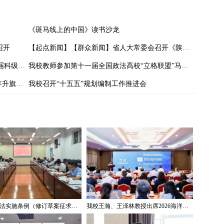
《斑马线上的中国》读书沙龙
召开
【起点新闻】【群众新闻】省人大常委会召开《陕西省哲学社会科学发展促进条例》新闻发布会 我校副校长马朝琦接受采访
以赛促学强本领 以知促行砺精兵——我校首届科级干部素质能力大赛圆满落幕
我校教师参加第十一届全国政法高校“立格联盟”马克思主义学院院长论坛暨铸牢中华民族共同体意识与新时代边疆治理学术研讨会
我校举行庆祝中华人民共和国成立七十六周年升旗仪式
我校召开“十五五”规划编制工作推进会
《著作权法实施条例（修订草案征求意见稿）》专家研讨会在我校举办
我校王瀚、王泽林教授出席2026海洋治理与发展学术论坛