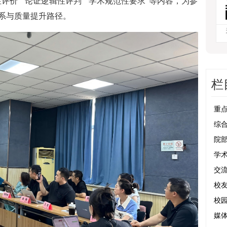
评价”“论证逻辑性评判”“学术规范性要求”等内容，为参
系与质量提升路径。
栏
重
综
院
学
交
校
校
媒