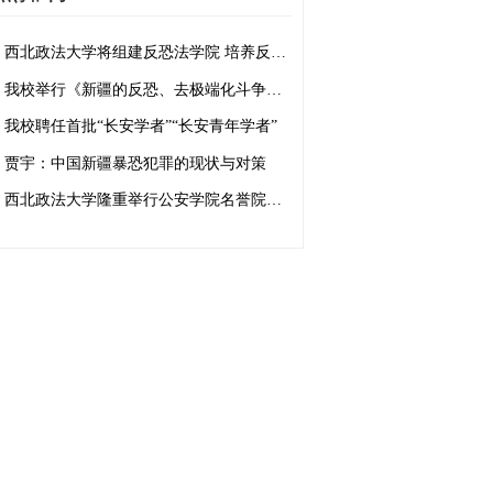
西北政法大学将组建反恐法学院 培养反恐法治人才
我校举行《新疆的反恐、去极端化斗争与人权保障》白皮书学习座谈会
我校聘任首批“长安学者”“长安青年学者”
贾宇：中国新疆暴恐犯罪的现状与对策
西北政法大学隆重举行公安学院名誉院长、客座教授聘任仪式