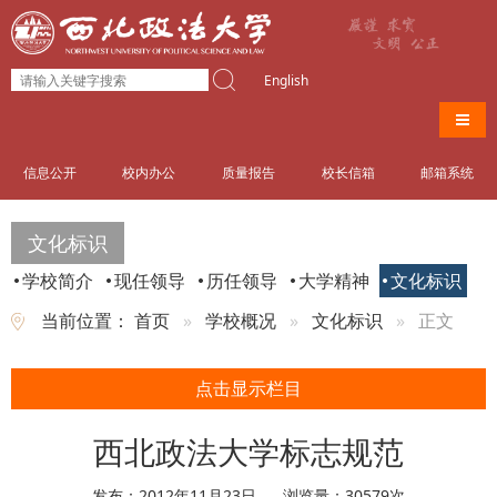
English
导航
信息公开
校内办公
质量报告
校长信箱
邮箱系统
文化标识
学校简介
现任领导
历任领导
大学精神
文化标识
当前位置：
首页
学校概况
文化标识
正文
点击显示栏目
西北政法大学标志规范
发布：2012年11月23日
浏览量：
30579
次