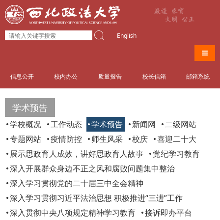
English
导航
信息公开
校内办公
质量报告
校长信箱
邮箱系统
学术预告
学校概况
工作动态
学术预告
新闻网
二级网站
专题网站
疫情防控
师生风采
校庆
喜迎二十大
展示思政育人成效，讲好思政育人故事
党纪学习教育
深入开展群众身边不正之风和腐败问题集中整治
深入学习贯彻党的二十届三中全会精神
深入学习贯彻习近平法治思想 积极推进“三进”工作
深入贯彻中央八项规定精神学习教育
接诉即办平台