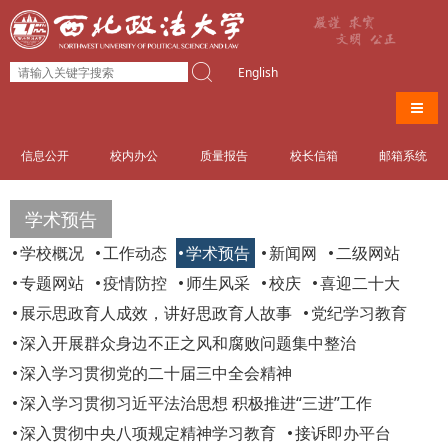
English
导航
信息公开
校内办公
质量报告
校长信箱
邮箱系统
学术预告
学校概况
工作动态
学术预告
新闻网
二级网站
专题网站
疫情防控
师生风采
校庆
喜迎二十大
展示思政育人成效，讲好思政育人故事
党纪学习教育
深入开展群众身边不正之风和腐败问题集中整治
深入学习贯彻党的二十届三中全会精神
深入学习贯彻习近平法治思想 积极推进“三进”工作
深入贯彻中央八项规定精神学习教育
接诉即办平台