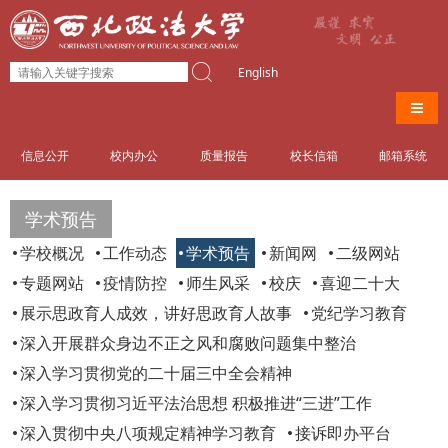
English
导航
信息公开
校内办公
质量报告
校长信箱
邮箱系统
学术预告
学校概况
工作动态
学术预告
新闻网
二级网站
专题网站
疫情防控
师生风采
校庆
喜迎二十大
展示思政育人成效，讲好思政育人故事
党纪学习教育
深入开展群众身边不正之风和腐败问题集中整治
深入学习贯彻党的二十届三中全会精神
深入学习贯彻习近平法治思想 积极推进“三进”工作
深入贯彻中央八项规定精神学习教育
接诉即办平台