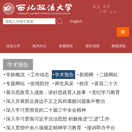
English
导航
信息公开
校内办公
质量报告
校长信箱
邮箱系统
学术预告
学校概况
工作动态
学术预告
新闻网
二级网站
专题网站
疫情防控
师生风采
校庆
喜迎二十大
展示思政育人成效，讲好思政育人故事
党纪学习教育
深入开展群众身边不正之风和腐败问题集中整治
深入学习贯彻党的二十届三中全会精神
深入学习贯彻习近平法治思想 积极推进“三进”工作
深入贯彻中央八项规定精神学习教育
接诉即办平台