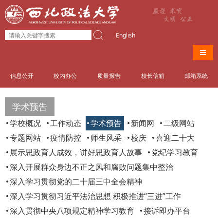
English
导航
信息公开
校内办公
质量报告
校长信箱
邮箱系统
学术预告
学校概况
工作动态
学术预告
新闻网
二级网站
专题网站
疫情防控
师生风采
校庆
喜迎二十大
展示思政育人成效，讲好思政育人故事
党纪学习教育
深入开展群众身边不正之风和腐败问题集中整治
深入学习贯彻党的二十届三中全会精神
深入学习贯彻习近平法治思想 积极推进“三进”工作
深入贯彻中央八项规定精神学习教育
接诉即办平台