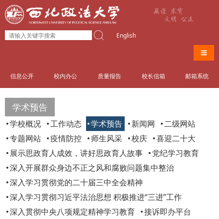
English
导航
信息公开
校内办公
质量报告
校长信箱
邮箱系统
学术预告
学校概况
工作动态
学术预告
新闻网
二级网站
专题网站
疫情防控
师生风采
校庆
喜迎二十大
展示思政育人成效，讲好思政育人故事
党纪学习教育
深入开展群众身边不正之风和腐败问题集中整治
深入学习贯彻党的二十届三中全会精神
深入学习贯彻习近平法治思想 积极推进“三进”工作
深入贯彻中央八项规定精神学习教育
接诉即办平台