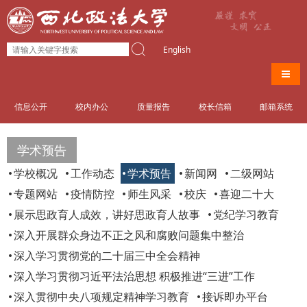
English
导航
信息公开
校内办公
质量报告
校长信箱
邮箱系统
学术预告
学校概况
工作动态
学术预告
新闻网
二级网站
专题网站
疫情防控
师生风采
校庆
喜迎二十大
展示思政育人成效，讲好思政育人故事
党纪学习教育
深入开展群众身边不正之风和腐败问题集中整治
深入学习贯彻党的二十届三中全会精神
深入学习贯彻习近平法治思想 积极推进“三进”工作
深入贯彻中央八项规定精神学习教育
接诉即办平台