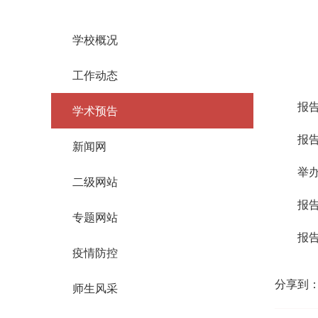
学校概况
工作动态
报
学术预告
报
新闻网
举
二级网站
报
专题网站
报
疫情防控
分享到
师生风采