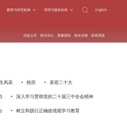
教育与研究机构
管理与服务机构
English
信息公开
校内办公
质量报告
校长信箱
邮箱系统
生风采
校庆
喜迎二十大
治
深入学习贯彻党的二十届三中全会精神
台
树立和践行正确政绩观学习教育