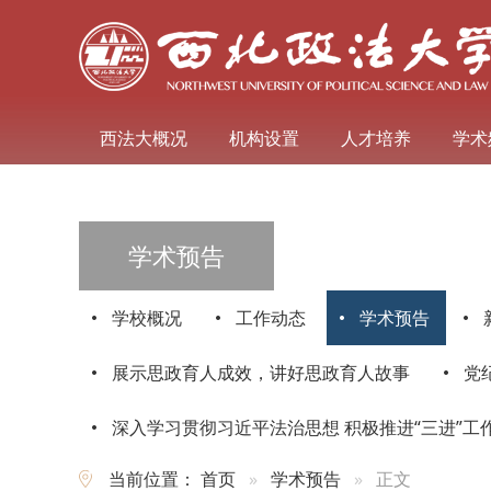
西法大概况
机构设置
人才培养
学术
学术预告
学校概况
工作动态
学术预告
展示思政育人成效，讲好思政育人故事
党
深入学习贯彻习近平法治思想 积极推进“三进”工
当前位置：
首页
学术预告
正文