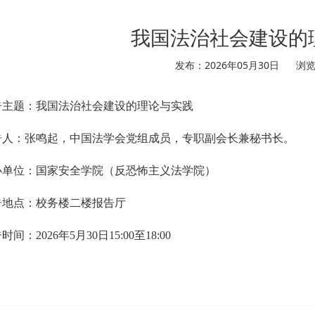
我国法治社会建设的
发布：2026年05月30日
浏
告主题：
我国法治社会建设的理论与实践
告人：
张鸣起
，
中国法学会党组成员，专职副会长兼秘书长
。
办单位：
国家安全学院（反恐怖主义法学院）
告地
点：
校务楼二楼报告厅
告时间：
2026年5月30日15:00至18:00
：