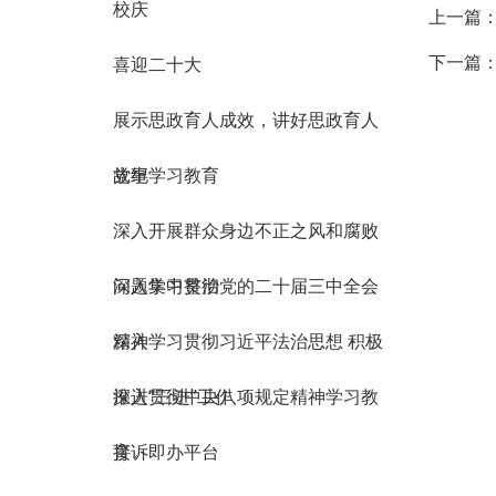
校庆
上一篇
下一篇
喜迎二十大
展示思政育人成效，讲好思政育人
故事
党纪学习教育
深入开展群众身边不正之风和腐败
问题集中整治
深入学习贯彻党的二十届三中全会
精神
深入学习贯彻习近平法治思想 积极
推进“三进”工作
深入贯彻中央八项规定精神学习教
育
接诉即办平台