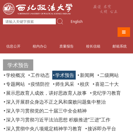
English
导航
信息公开
校内办公
质量报告
校长信箱
邮箱系统
学术预告
学校概况
工作动态
学术预告
新闻网
二级网站
专题网站
疫情防控
师生风采
校庆
喜迎二十大
展示思政育人成效，讲好思政育人故事
党纪学习教育
深入开展群众身边不正之风和腐败问题集中整治
深入学习贯彻党的二十届三中全会精神
深入学习贯彻习近平法治思想 积极推进“三进”工作
深入贯彻中央八项规定精神学习教育
接诉即办平台