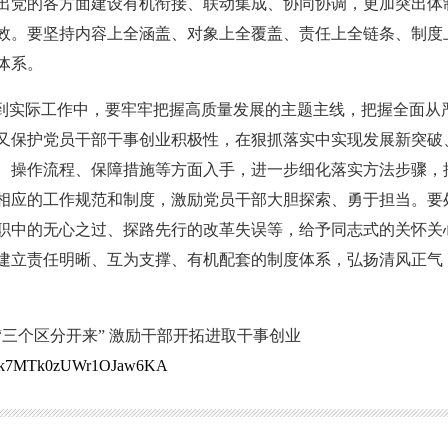
出党的各方面建设有机衔接、联动集成、协同协调，更加突出体
效。要坚持内容上全涵盖、对象上全覆盖、责任上全链条、制度
体系。
实到实际工作中，要牢牢把握高质量发展的主题主线，把握全面从
又保护党员干部干事创业积极性，在狠抓落实中实现发展新突破
、操作流程、保障措施等方面入手，进一步细化落实方法步骤，
相应的工作规范和制度，激励党员干部大胆探索、勇于担当。要
职中的无心之过、探路先行的改革失误等，给予同志式的关怀关
建立责任明晰、互为支撑、有机配套的制度体系，弘扬清风正气
三个区分开来” 激励干部开拓进取干事创业
9E8Ek7MTk0zUWr1OJaw6KA