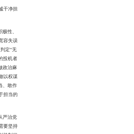
诚干净担
积极性、
宽容失误
判定“无
的投机者
做政治麻
做以权谋
当、敢作
于担当的
从严治党
需要坚持