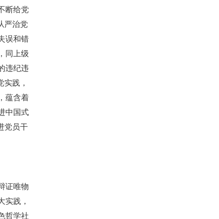
不断给党
从严治党
失误和错
，同上级
的违纪违
党实践，
，蕴含着
进中国式
进党员干
辩证唯物
大实践，
色哲学社