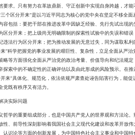
然要求。只有努力在革故鼎新、守正创新中实现自身跨越，才能
“三个区分开来”是以习近平同志为核心的党中央在坚定不移全面
内容包括：要把干部在推进改革中因缺乏经验、先行先试出现的
为区分开来；把上级尚无明确限制的探索性试验中的失误和错误
纪违法行为区分开来；把为推动发展的无意过失，同为谋取私利
开来”科学把握党的事业发展的艰巨性、复杂性，立足全面从严治
策略等方面强化全面从严治党的政治考量、价值导向和纪法规定
辛探索中的不确定性的正确评估以及由此形成的风险预示。在推
分开来”具体化、规范化，依法依规严肃查处诬告陷害行为，能促
全党既有秩序又有活力。
解决实际问题
义哲学的重要组成部分，也是中国共产党人的世界观和方法论。
放性、前导性深刻影响着我国社会主义现代化建设和改革开放伟
、认识论等方面的创新发展，为中国特色社会主义事业和中国特