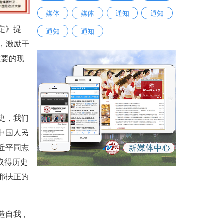
媒体
媒体
通知
通知
定》提
通知
通知
，激励干
重要的现
史，我们
中国人民
近平同志
取得历史
邪扶正的
造自我，