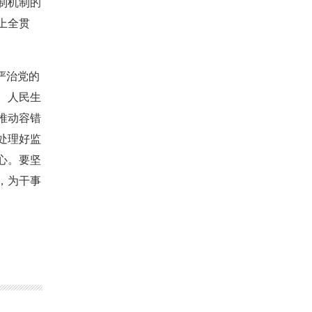
制机制的
上全贯
严治党的
、人民生
推动容错
处理好监
心。要坚
，为干事