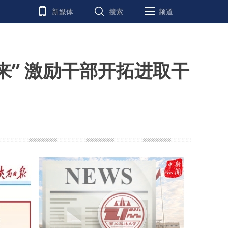
新媒体
搜索
频道
来” 激励干部开拓进取干