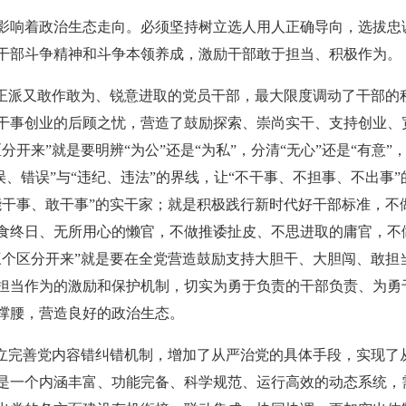
影响着政治生态走向。必须坚持树立选人用人正确导向，选拔忠
干部斗争精神和斗争本领养成，激励干部敢于担当、积极作为。
风正派又敢作敢为、锐意进取的党员干部，最大限度调动了干部的
干事创业的后顾之忧，营造了鼓励探索、崇尚实干、支持创业、
开来”就是要明辨“为公”还是“为私”，分清“无心”还是“有意”，
失误、错误”与“违纪、违法”的界线，让“不干事、不担事、不出事”
能干事、敢干事”的实干家；就是积极践行新时代好干部标准，不
食终日、无所用心的懒官，不做推诿扯皮、不思进取的庸官，不
三个区分开来”就是要在全党营造鼓励支持大胆干、大胆闯、敢担
担当作为的激励和保护机制，切实为勇于负责的干部负责、为勇
撑腰，营造良好的政治生态。
建立完善党内容错纠错机制，增加了从严治党的具体手段，实现了
是一个内涵丰富、功能完备、科学规范、运行高效的动态系统，