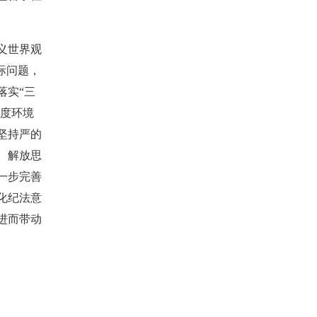
义世界观
际问题，
落实“三
制度环境
坚持严的
、解放思
一步完善
化纪法意
进而带动