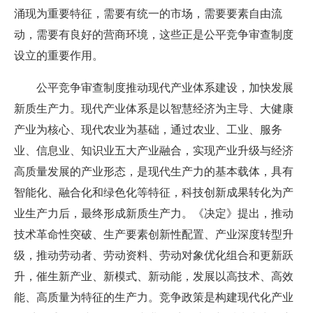
涌现为重要特征，需要有统一的市场，需要要素自由流
动，需要有良好的营商环境，这些正是公平竞争审查制度
设立的重要作用。
公平竞争审查制度推动现代产业体系建设，加快发展
新质生产力。现代产业体系是以智慧经济为主导、大健康
产业为核心、现代农业为基础，通过农业、工业、服务
业、信息业、知识业五大产业融合，实现产业升级与经济
高质量发展的产业形态，是现代生产力的基本载体，具有
智能化、融合化和绿色化等特征，科技创新成果转化为产
业生产力后，最终形成新质生产力。《决定》提出，推动
技术革命性突破、生产要素创新性配置、产业深度转型升
级，推动劳动者、劳动资料、劳动对象优化组合和更新跃
升，催生新产业、新模式、新动能，发展以高技术、高效
能、高质量为特征的生产力。竞争政策是构建现代化产业