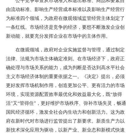
公平竞争审查从市场准入和退出标准、商品和要素自
由流动标准、影响生产经营成本标准以及影响生产经营行
为标准四个领域，为政府在微观领域监管经营主体划定了
一条红线。市场经济是竞争的经济，要想不断激发企业创
新动能，就要充分发挥企业在市场中的主体作用。
在微观领域，政府对企业实施监督与管理，通过制定
法律、法规为市场主体确定准则。在市场经济下，政府正
确处理与市场关系的能力，成为判断是否达到高水平社会
主义市场经济体制的重要依据之一。《决定》提出，必须
更好发挥市场机制作用，创造更加公平、更有活力的市场
环境，实现资源配置效率最优化和效益最大化，既“放得
活”又“管得住”，更好维护市场秩序、弥补市场失灵，畅通
国民经济循环，激发全社会内生动力和创新活力。这为政
府在新时代对市场进行监管提出了新要求。新质生产力以
新技术深化应用为驱动，以新产业、新业态和新模式快速