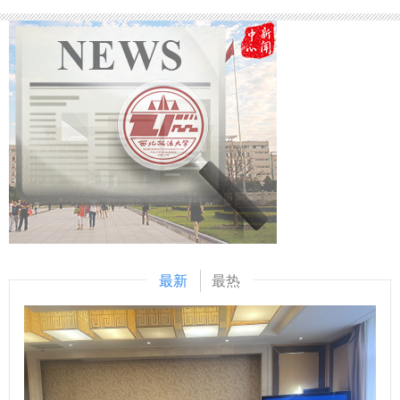
地见效。《条例》明确多个部门联合出台的政策措施，由牵头
大高水平对外开放的现实需要，更是校地双方服务国家需求的
安全风险防控体系建设，推动形成“人人讲安全、个个会应
起草单位在起草阶段负责开展公平竞争审查，即自我审查。这
使命担当。要以此次中国—中亚公平竞争政策研究院成立为契
急”的安全文化氛围，为构建平安校园筑牢坚实防线。 6月12
种机制在实际运行中，可能会造成文件出台单位自我审查的动
机，切实发挥学科平台优势，强化市场监管法治理论研究，努
日，保卫处开展两校区消防安全隐患排查行动，对两校区学生
机和能力之间出现悖论，直接影响政府公信力和政策出台的效
力产出一批高质量、标志性研究成果，为营造良好市场秩序和
公寓、学生食堂、超市、商业街及雁塔校区学生浴室、高层住
能。 为了更好地解决这些问题，2021年6月，市场监管总局
营商环境、推动经济高质量发展提供智力支持。要持续深化与
宅等重点区域进行全面检查，针对隐患部位下发6份《隐患整
等五部委联合发布《公平竞争审查制度实施细则》，其中第八
市场监督管理系统的交流合作，促进“政产学研”深度融合，在
改通知书》，目前部分隐患部位已整改完毕。 6月19日，保卫
条规定，政策制定机关进行公平竞争审查，可以咨询专家学
助力中国—中亚合作发展、服务保障机制建设等方面作出新的
处联合学工部、后勤保障处、相关学院及门诊部，于长安校区
者、法律顾问、专业机构的意见。2025年2月，市场监管总局
更大贡献。 张小平对我校的办学成就表示赞赏，并介绍了陕
12号学生公寓组织开展2025年“安全生产月”消防疏散演练。
公布《公平竞争审查条例实施办法》，将公平竞争审查中四个
西省市场监督管理局与学校在市场监管现代化、课题研究、案
校党委副书记郭武军到现场指导。800余名学生、15名辅导员
方面的审查标准细化为66项具体情形。《中华人民共和国立法
件研讨等方面的相关合作。他表示，研究院的成立是贯彻落实
及50余名后勤宿管人员参与本次演练。在初期火灾扑灭及应急
法》规定，法律、法规的制定和修改有严格的程序要求。同
党的二十届三中全会、中国—中亚峰会精神及党中央、国务院
疏散演练过程中，指挥中心协同配合，迅速抵达现场开展救
最新
最热
样，政府部门在修改涉及经营主体经济活动的政策措施文件
关于公平竞争政策系列部署的重要实践，是服务“一带一路”倡
援。宿舍管理员组织公寓学生采用弯腰靠墙、捂住口鼻的标准
时，也须严格遵循相关程序。在此过程中，既需要通晓法律和
议、推动陕西开放型经济发展的关键举措。为推动研究院高效
姿势迅速撤离。整个演练流程紧凑、内容详实，覆盖多类人
立法技术的专家依据《条例》进行公平竞争合规性审查，也需
运作、发挥更大作用，要深化竞争政策研究，推动更多中亚国
员，切实增强学生应对突发火情的应急处置能力。 为综合提
要对审核中发现不符合要求的政策条款进行修改完善，以确保
家制度型合作成果落地。要创新构建企业出海政策服务体系，
升校园安全应急能力，打造稳定有序的校园环境，“安全生产
这些文件能够达到引导市场健康发展的预期目标。 中国法学
助力陕企深耕中亚市场。要完善人才培养机制，为市场监管现
月” 期间，学校多维度筑牢安全防线。联合长安交管大队开展