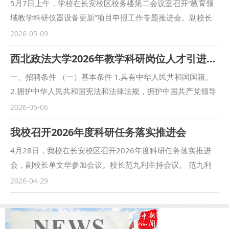
5月7日上午，学校在长安校区校务楼第二会议室召开“教育领
域教学科研仪器设备更新”项目申报工作专题推进会。副校长
张荣刚主持会议。 张荣刚听取了当前项目申报工作推进情况
2026-05-09
汇报。他指出，人工智能技术的发展为数智化时代新文科建设
西北政法大学2026年教学科研岗位人才引进与招聘公告
提供了全新的动能，必须抓住机遇，积极应变。教学科研仪器
设备更新项目是提升学科建设水平、提高人才培养质量、增强
一、招聘条件 （一）基本条件 1.具有中华人民共和国国籍。
科研创新能力，积极服务国家和区域战略需求的重要保障，对
2.拥护中华人民共和国宪法和法律法规，拥护中国共产党领导
推动学校高质量特色发展具有重大意义。他强调，各相关单位
和社会主义制度，品行端正，遵纪守法。 3.博士研究生年龄
2026-05-06
要高度重视、压实责任，全力以赴，做好项目申报工作，申报
38周岁及以下（1988年1月1日以后出生）。招聘的学术骨干
我校召开2026年度科研任务落实推进会
资料的编写、提资要细化任务分工、强化协同配合，确保在规
应具有博士学位，具有正高级职称者年龄48周岁及以下
定时限内高质量完成。 会上，发展规划与学科建设处处长宁
（1978年1月1日以后出生），具有副高级职称者年龄43周岁
4月28日，我校在长安校区召开2026年度科研任务落实推进
卫立介绍了目前项目申报进展情况。相关专家对照国家发改
及以下（1983年1月1日以后出生）；具有正高级职称并具备
会，副校长单文华参加会议。校长范九利主持会议。 范九利
委、教育部《教育领域重大设备更新实施方案》，结合其他同
陕西省专业技术三级岗位聘用条件之两项的学科带头人，年龄
指出，在“十五五”规划开局之年，学校优化科研任务分配机
2026-04-29
类高校项目申报情况，对我校前期项目申报材料中存在的问题
50周岁及以下（1976年1月1日以后出生）；具有正高级职称
制，依据学院规模、科研机构数量精准核定任务，为完成年度
进行了分析并提出了修改建议。与会人员对我校项目申报的核
并具备陕西省专业技术二级岗位聘用条件之两项的学科领军人
科研经费目标、推动科研工作高质量发展奠定了基础。他强
心思路、建设目标、具体内容等进行了充分研讨。 纪委机
才，年龄55周岁及以下（1971年1月1日以后出生）。 4.具有
调，要压实主体责任，严格科研机构考核与退出机制，以科研