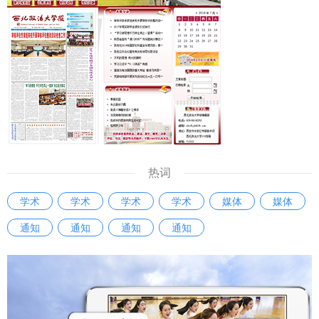
劳动法学与社会保障法学） 博士研究生 /博士 1 李老师 029-
88182630 xfdjjf2026@163.com 0301法学（0301Z2 知识
产权法学） 1 8 国际法学院 （国际仲裁学院） 0301法学
（030109国际法学） 博士研究生 /博士 2 伏老师 029-
88182671 xfdgjf99@163.com 9 国家安全学院 （反恐怖主
义 法学院） 0101哲学（010107宗教学）、0301法学
（030104刑法学、030106诉讼法学、030109国际法学）、
0304民族学（030402马克思主义民族理论与政策、030406
中华民族学、030407人类学与世界民族）、1402国家安全学
热词
博士研究生 /博士 1 王老师 029-88182470
学术
学术
学术
学术
媒体
媒体
274735248@qq.com 0301法学（030104刑法学、030106
诉讼法学、030109国际法学）、0301政治学（030206国际
通知
通知
通知
通知
政治、030207国际关系） 博士研究生 /博士 1 10 政治与公共
管理学院 0302政治学（030201政治学理论、030202中外政
治制度） 博士研究生 /博士 1 齐老师 029-88182767
pop.auska@163.com 1204公共管理（120401行政管理） 博