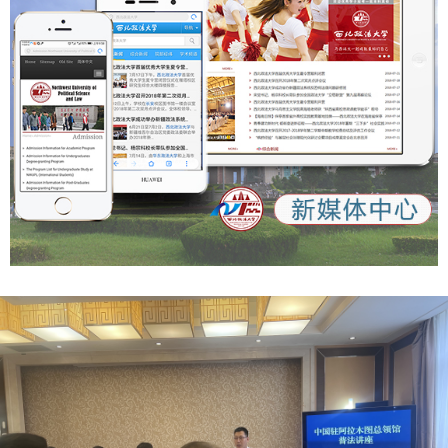
士研究生 /博士 1 11 马克思主义学院 0305马克思主义理论
（030503马克思主义中国化研究） 博士研究生 /博士 1 薛老
师 029-88182496 94234951@qq.com 0301法学（030101
法学理论）、0101哲学（010101马克思主义哲学）、0201
理论经济学（020101政治经济学）、0401教育学（040101
教育学原理） 博士研究生 /博士 1 12 公安学院 （公共安全法
学院） 0301法学（030104刑法学、030106诉讼法学、
0301Z3侦查学） 博士研究生 /博士 2 胡老师 029-88182756
davidhudewei@qq.com 13 新闻传播学院 （艺术学院）
1357设计、1370设计学、1403设计学 博士研究生 /博士 1
张老师 029-88182726 xbzfnews@163.com 0503新闻传播
学（050301‌新闻学、‌050302传播学） 1 14 商学院 （管理学
院） 1202工商管理 博士研究生 /博士 1 李老师 029-
88182575 287318138@qq.com 三、应聘程序 学校按照发
布公告、网上报名、资格审核、考核、体检、心理健康测评、
思想政治表现及师德师风审查、公示、聘用等程序进行招聘。