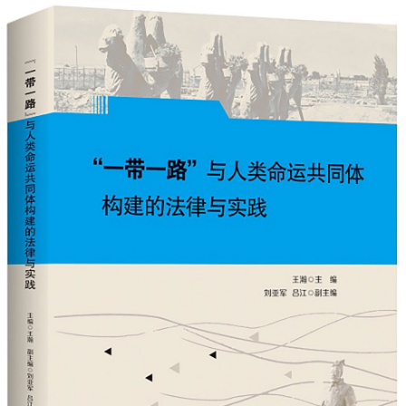
人员的语言表达能力、逻辑思维能力、教育教学水平、学术科
研能力、工作经验等与招聘岗位相关的专业素养、业务能力。
（五）体检 根据考核成绩按照1:1的比例确定体检和考察人
选，由学校组织到三级甲等医院进行体检，体检标准参照《公
务员录用体检通用标准（试行）》执行。体检费按医院体检收
费标准，由参加体检的人员缴纳。 （六）心理健康测评、思
想政治表现及师德师风审查 学校组织对体检合格人员进行心
理健康测评、思想政治表现及师德师风审查，重点考察应聘人
员的心理健康状况、思想政治、道德品质、师德师风和现实表
现等方面的情况，并再次对应聘人员的资格条件进行复审。测
评、审查不合格的，取消应聘资格。 （七）公示 拟聘人员名
单在西北政法大学人事处官网公示，公示内容包括招聘岗位及
拟聘人员姓名、出生年月、学历学位、专业等情况。公示期为
5个工作日。 （八）聘用 公示期满无异议后，学校按规定办理
后续相关聘用手续。 四、相关待遇 学校按照国家、陕西省及
学校有关政策为引进、招聘的人才兑现相应工资、社保及各类