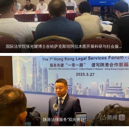
（一）发布公告 在西北政法大学官网
（https://www.nwupl.edu.cn/）、西北政法大学人事处官网
（https://rsc.nwupl.edu.cn/）发布招聘公告。 （二）网上报
名 1.自2026年5月13日起至2026年11月30日止。 2.应聘者
应在西北政法大学人事处网站资料下载栏目下载并填写《西北
政法大学教学科研岗位应聘人员登记表》（见附件，以下简称
国际法学院张光耀博士在哈萨克斯坦阿拉木图开展科研与社会服务活动
《登记表》），并将相应的报名材料（《登记表》、个人简
历、学历学位、职称证书、外语、计算机等级证书、科研成
果、获奖等相关材料）原件扫描后压缩打包以附件形式同时发
送至各单位联系人邮箱和人事处邮箱。邮件名称和附件名称统
一书写为“应聘岗位－毕业院校－专业－学位－本人姓名”。 人
事处联系人： 王老师，联系方式：029-88182596/029-
88182518，NWUPLszk02@163.com。 （三）资格审核 学
校根据本公告和招聘计划规定的招聘条件，对应聘者提交的应
聘材料进行审核。 （四）考核 学校对通过资格审核的人员以
陕港法律服务“双向奔赴”
面试、试讲等方式设置若干测评要素进行考核，重点考核应聘