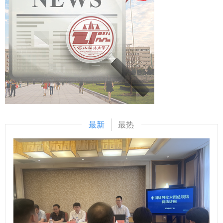
关、党委巡察工作办公室、教务处、研究生院、人事处、科研
招聘岗位所需的学历、专业或技能条件。留学归国人员须取得
夯实学科建设根基；统筹科研攻关与社会服务，推动国家级项
处、国际交流与合作处、后勤保障处、财资处、审计处、资产
教育部留学服务中心学历学位认证证书。 5.适应招聘岗位要求
目与横向项目协同突破；激发科研创新活力，优化激励政策、
运营处、哲学与社会发展学院、法治学院 法律硕士教育学
的身体条件。 6.具备招聘岗位所需要的其他条件。 各类别人
培育青年人才，助力学校“双一流”建设。 单文华表示，学校始
院、刑事法学院、经济法学院（知识产权学院）、国家安全学
才引进、招聘具体条件可咨询人事处，联系人：王老师，电话
终坚持学科立校、人才引领、以人为本、科研铸魂，统筹推进
院（反恐怖主义法学院）、政治与公共管理学院、公安学院
029-88182596。 （二）不符合报名应聘的主要情形 1.曾因
科研工作提质增效。他强调，要强化有组织科研，完善科研评
（公共安全法学院）、外国语学院、新闻传播学院（艺术学
犯罪受过刑事处罚或曾受过开除处分的；在立案审查期间或未
价体系，提升科研成果质量，以更高标准、更实作风推动学校
院）、商学院（管理学院）、体育部、司法鉴定中心、信息网
解除党纪、政纪处分的。 2.曾在公务员招录、事业单位公开招
科研事业稳步发展。 范九利、单文华为2025年度科研考核优
络中心等单位负责人参加了会议。 （供稿：发展规划与学科
聘中被认定有舞弊等严重违反纪律行为的。 3.现役军人和在读
秀单位、周期考核优秀科研机构颁发奖牌 科研处介绍了学校
建设处 撰稿：张晓黎 审核：宁卫立）
的非2026年应届毕业生。 4.事业单位人事管理需要回避的。
2026年度科研任务指标分配方案和科研项目经费配套与奖励
最新
最热
5.事业单位工作人员、公务员（含参照公务员法管理单位工作
政策。受表彰代表围绕学科建设、科研创新、团队培育、成果
人员）有服务年限规定且服务年限未满的；特岗教师、“三支
转化等方面交流经验做法。 各教学科研单位、科研机构主要
一扶”人员在服务期内的，服务期计算时间截止2026年12月31
负责人及科研处负责人参加会议。 （供稿：科研处 撰稿：吕
日。 6.失信被执行人。 7.法律、法规规定不符合本次招聘要
叔阳 审核：倪楠）
求的。 二、招聘计划 序号 单位 学科（专业方向） 学历 学位
人数 联系人 联系方式 1 哲学与社会 发展学院 0101哲学
（010104逻辑学） 博士研究生 /博士 1 马老师 029-