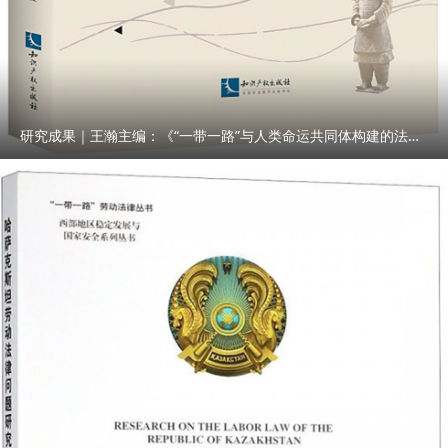
福利待遇。引进的学科领军人才、学科带头人，绩效工资
可“一事一议”实行年薪制。 学校对招聘的人才采取首聘期考核
制，首聘期合格的人员，学校根据编制管理实际，可分批有序
纳入事业单位编制管理（入编手续办理完成前暂按人事代理方
式管理）。 五、其他事项 （一）应聘人员只限申报招聘计划
研究成果｜王瀚主编：《“一带一路”与人类命运共同体构建的法律与实践》
中的1个岗位，应确保所提供的材料真实、准确且符合招聘要
求，如存在弄虚作假等行为，一经查实，取消应聘资格。
（二）应聘人员应确保提供的电子邮箱、电话准确并保持畅
通，因提供联系方式不准确或不畅通造成有关问题，责任由应
聘人员承担。 （三）本公告未尽事宜以上级和《西北政法大
学人才引进与招聘办法》（西法大党政联发〔2024〕4号）等
相关规定为准，由西北政法大学人事处负责解释。 附件：西
北政法大学教学科研岗位应聘人员登记表.doc 西北政法大学人
事处 2026年5月6日