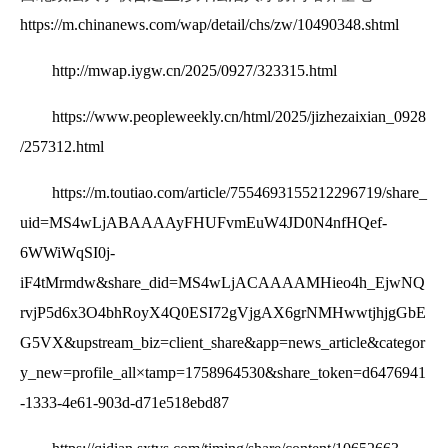
https://m.chinanews.com/wap/detail/chs/zw/10490348.shtml
http://mwap.iygw.cn/2025/0927/323315.html
https://www.peopleweekly.cn/html/2025/jizhezaixian_0928
/257312.html
https://m.toutiao.com/article/7554693155212296719/
share_
uid=MS4wLjABAAAAyFHUFvmEuW4JD0N4nfHQef-
6WWiWqSI0j-
iF4tMrmdw&share_did=MS4wLjACAAAAMHieo4h_EjwNQ
rvjP5d6x3O4bhRoyX4Q0ESI72gVjgAX6grNMHwwtjhjgGbE
G5VX&upstream_biz=client_share&app=news_article&categor
y_new=profile_all×tamp=1758964530&share_token=d6476941
-1333-4e61-903d-d71e518ebd87