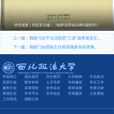
研究成果｜刘亚军主编：《哈萨克劳动法律问题研究》
上一篇：
我校习近平法治思想“三进”成果展室正式投入使用
下一篇：
我校门诊部副主任韩英娥参加高质量职场健康管理先行试点工作（西安）座谈会
学校简介
现任领导
历任领导
大学精神
文化标识
党群行政
教学科研
人才培养
学科建设
学生工作
服务社会
讲座报告
学术会议
科研成果
学者访谈
师资队伍
学术平台
学术动态
学风建设
公告通知
工作简讯
招标公告