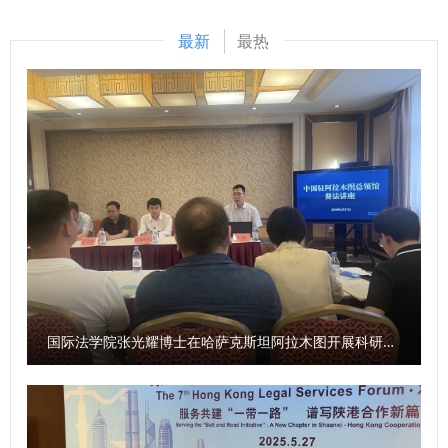
大社科工作者赓续红色血脉、传承红色基因，发扬革命先辈的
平法治思想研究中心”，打造本硕博贯通的《习近平法治思想
光荣传统和优良作风，在有效宣传、研究延安精神等党的宝贵
最新
最热
概论》课程群，开设“习近平法治思想专门课程模块”9门特色
精神财富的基础上，立足我省丰富的文化资源、鲜明的研究特
选修课，获批省级课程思政示范课程13门，出版《习近平法治
色、深厚的学术积淀，坚定信心、鼓足干劲、激发活力、释放
思想概论》等特色教材25部，17部教材获省级优秀教材奖，3
潜能，更加专注于陕西高质量发展和国家重大战略需求，继往
部入选国家级规划教材评审，建设校内外实践基地近300个，
开来、扎实工作、锐意进取，不断谱写文化强省建设的华美篇
常态化开展“法治文化活动季”“校内开庭”等品牌活动。 【科学
章。 问：《条例》对新型智库建设作出了相关规定。请问陕
网】西北政法大学“三进”展室正式投入使用
西省哲学社会科学研究中心将如何贯彻《条例》，建强新型智
https://news.sciencenet.cn/htmlnews/2025/10/552609.sht
库平台？ 袁祖社：陕西省哲学社会科学研究中心由省教育
m
厅、陕西师范大学共同建设，依托陕西师范大学学科优势，汇
聚全省哲学社会科学力量，开展有组织的哲学社会科学研究。
陕西省哲学社会科学研究中心将贯彻落实《条例》，按照上级
主管部门要求，紧紧围绕地方经济社会发展，在课题发布、学
国际法学院张光耀博士在哈萨克斯坦阿拉木图开展科研与社会服务活动
术研究方面聚焦延安精神、照金精神、西迁精神开展工作；聚
焦陕西社会科学有生力量，组建社科大军，不断扩大陕西省哲
学社会科学研究中心的学术影响力，建设服务地方经济社会发