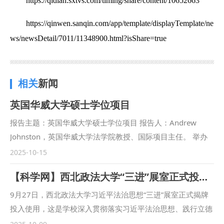
https://qidian.sxtvs.com/timing/share/content/10652663
https://qinwen.sanqin.com/app/template/displayTemplate/ne
ws/newsDetail/7011/11348900.html?isShare=true
相关
新闻
英国华威大学硕士学位项目
报告主题：英国华威大学硕士学位项目 报告人：Andrew
Johnston，英国华威大学法学院教授、国际项目主任。 举办
单位：国际交流与合作处（港澳台事务办公室）、国际教育学
2025-10-15
院 报告地点：长安校区智慧教室 报告时间：2025年10月15
【科学网】西北政法大学“三进”展室正式投入使用
日10:00至12:00
9月27日，西北政法大学习近平法治思想“三进”展室正式揭牌
投入使用，这是学校深入贯彻落实习近平法治思想、践行立德
树人根本任务的重要举措。 展室以“理论溯源－核心要义－实