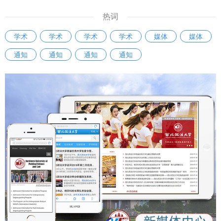
哲学社会科学工作的根本要求，进一步理顺我省哲学社会科学
工作的领导体制和运行机制，有利于相关部门在推动哲学社会
热词
科学工作高质量发展中凝聚共识、汇聚智慧、积聚合力。二是
学术
学术
学术
学术
媒体
媒体
进一步明确我省哲学社会科学发展的基本方位，推动工作实施
通知
通知
通知
通知
增效提质。《条例》坚持立足陕西实际形成陕西标识的重要要
求，通过明确优化学科、激励创新、人才发展和聚焦特色等规
定，进一步厘清我省哲学社会科学学科体系、学术体系、话语
体系的布局重点和方位导向，利于哲学社会科学机构和工作者
坚定立场、明确主业、创新成果。三是进一步激发我省哲学社
会科学发展的巨大潜能，推动成果产出精彩纷呈。《条例》通
过明确实施机制、普及职责、社会支持和宣传发布等规定，进
一步厘定我省哲学社会科学成果发布、交流活动和社会参与的
工作方式和脉络结构，利于激励人才成就自我、实现价值。
【群众新闻网】不断谱写文化强省建设的华美篇章——《陕西
省哲学社会科学发展促进条例》解读
https://esb.sxdaily.com.cn/pc/content/202510/07/content