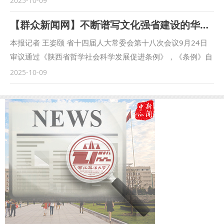
2025-10-09
践举措”为叙事主线，由“习近平法治思想形成发展脉络展
【群众新闻网】不断谱写文化强省建设的华美篇章——《陕西省哲学社会科学发展促进条例》解读
区”“习近平法治思想核心要义解读专区”“西北政法大学‘三进’成
果展示专区”三大核心板块有机组成，借助图文展陈、实物陈
本报记者 王姿颐 省十四届人大常委会第十八次会议9月24日
列与数字化技术，全方位、多层次地呈现出学校在推动习近平
审议通过《陕西省哲学社会科学发展促进条例》，《条例》自
法治思想“进教材、进课堂、进头脑”方面取得的丰硕成果与育
公布之日起施行。日前，西北政法大学副校长马朝琦，陕西省
2025-10-09
人成效。 西北政法大学校长范九利表示，要充分发挥展室教
哲学社会科学研究中心执行主任、陕西师范大学马克思主义学
学研究、理论研讨、成果展示、文化传承四位一体的平台功
部部长袁祖社接受记者采访，对《条例》进行解读。 问：根
能，努力打造其为彰显办学成就的重要窗口、传承法治精神的
据《条例》，哲学社会科学机构应当加强延安精神、照金精
文化高地、滋养法治信仰的实践热土，为培养德法兼修、理实
神、西迁精神等伟大精神阐释研究。加强秦岭文化、黄河文
并重的高素质法治人才筑牢根基。 西北政法大学党委书记赵
化、长城文化、关中文化、黄土文化、汉水文化等中华优秀传
万东强调，要以展室为依托，通过常态化开展现场教学、专题
统文化阐释研究。这条中对于伟大精神的列举，主要依据什
研讨与实务实训，推动理论与实践的深度融合，为培养高素质
么？对于相关研究有哪些促进作用？ 马朝琦：延安精神、照
法治人才、服务全面依法治国注入持续动能。 近年来，西北
金精神、西迁精神都与陕西密切相关，3种精神同时位列2021
政法大学以人才培养为核心、学科建设为牵引、平台建设为载
年国庆节前夕发布的中国共产党人精神谱系第一批伟大精神
体，不断充实教学内容、创新教学方式、拓宽实践载体，切实
（共46种）。《条例》特别列举这些伟大精神，有利于我省广
将习近平法治思想融入人才培养的全过程各方面。成立“习近