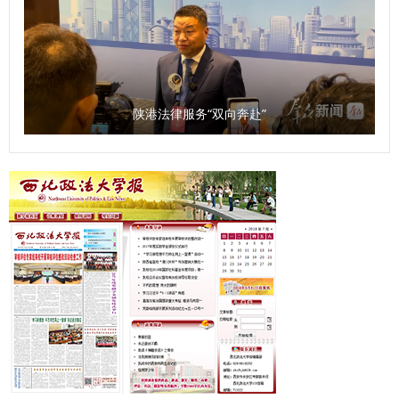
展的高端新型智库，为地方经济社会发展贡献力量。 问：
《条例》规定，本省加强哲学社会科学科研诚信工作，建立健
全教育引导、监督惩治职责明确、高效协同的科研诚信管理体
系。您如何看待这一规定？ 袁祖社：学术诚信是十分关键的
问题，是学术研究的根本。学者在进行学术研究过程中，必须
陕港法律服务“双向奔赴”
增强学术自律。学术诚信的问题目前不仅存在于大学，也存在
于一些研究机构。建立健全科研诚信管理制度是十分必要的，
需要对学术造假进行震慑。 同时，知识产权问题应该得到重
视。《条例》的出台释放了信号，即哲学社会科学研究成果的
权益需要被重视。如果知识产权无法得到有效保护，必然会滋
生造假现象。应该明确学术成果归属、使用权限、收益分配等
标准，加强对学术期刊、数据库平台的监管，避免变相侵占作
者权益，引导社科工作者增强维权意识。 问：《条例》出台
将产生哪些积极影响？ 马朝琦：《条例》将会在3个方面产生
积极影响。一是进一步完善我省哲学社会科学发展的体制机
制，推动系统运行高效顺畅。《条例》坚持党的全面领导推动