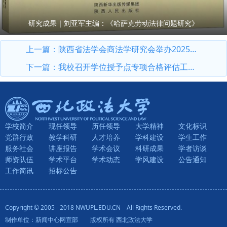
研究成果｜刘亚军主编：《哈萨克劳动法律问题研究》
上一篇：
陕西省法学会商法学研究会举办2025年年会
下一篇：
我校召开学位授予点专项合格评估工作推进会
学校简介
现任领导
历任领导
大学精神
文化标识
党群行政
教学科研
人才培养
学科建设
学生工作
服务社会
讲座报告
学术会议
科研成果
学者访谈
师资队伍
学术平台
学术动态
学风建设
公告通知
工作简讯
招标公告
Copyright © 2005 - 2018 NWUPL.EDU.CN All Rights Reserved.
制作单位：新闻中心网宣部 版权所有 西北政法大学