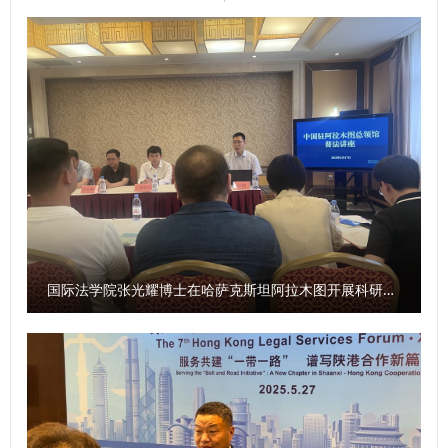
以习近平法治思想为引领，紧扣中央法治工作要求交出亮眼答
卷。2021年底完成换届后，各项工作高效推进。学术上修
订“马工程刑法学教材”，连续举办五届实务刑法论坛，第五期
在线参与达65万人，推动刑法学自主知识体系构建。立法司法
层面，为刑法修正案（十二）草案建言，针对醉驾、帮信罪等
提出建议获司法机关采纳，相关调研报告获中央领导批示。国
际上与韩、德等国深化刑法研讨，国内以高铭暄学术馆为平台
搭建交流桥梁，为推进中国式现代化刑事法治建设提供有力支
撑。（高博） 【政法新闻网】中国刑法学研究会2025年全国
年会在西安召开https://www.xbfzb.com/2025-
11/25/content_11424286.html 【中国日报网】中国刑法学
国际法学院张光耀博士在哈萨克斯坦阿拉木图开展科研与社会服务活动
研究会2025年全国年会在西安召开 共探刑法保障新路径
https://shx.chinadaily.com.cn/a/202511/25/WS69251f7ca
310942cc4993296.html 【科学网】中国刑法学研究会2025
年全国年会在西安召开
https://news.sciencenet.cn/htmlnews/2025/11/555839.sht