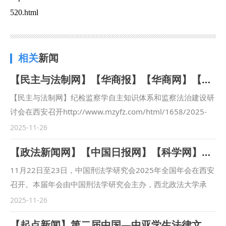
520.html
相关
新闻
【民主与法制网】【华商报】【华商网】【华商报-百家号】纪检监察学自主知识体系和监察法治建设研讨会在西安召开
【民主与法制网】纪检监察学自主知识体系和监察法治建设研
讨会在西安召开http://www.mzyfz.com/html/1658/2025-
11-25/content-1665402.html 【华商报】纪检监察学自主知
2025-11-26
识体系和监察法治建设研讨会在西安召开
【政法新闻网】【中国日报网】【科学网】【陕西农村网】【秦闻】【三秦网】【群众新闻】【中华网】【华商报】【华商网】中国刑法学研究会2025年全国年会在西安召开
https://www.huashangtop.com/topi/1/404600.html 【华商
网】纪检监察学自主知识体系和监察法治建设研讨会在西安召
11月22日至23日，中国刑法学研究会2025年全国年会在西安
开https://news.hsw.cn/system/2025/1125/1889343.shtml
召开。本届年会由中国刑法学研究会主办，西北政法大学承
【华商报-百家号】纪检监察学自主知识体系和监察法治建设
办。会议深入学习贯彻习近平法治思想，学习贯彻党的二十届
2025-11-26
研讨会在西安召开
四中全会精神和中央全面依法治国工作会议精神，以“高质量
【起点新闻】第二届中国—中亚学生法律文化研习营在西安开营
https://mbd.baidu.com/newspage/data/landingsuper?