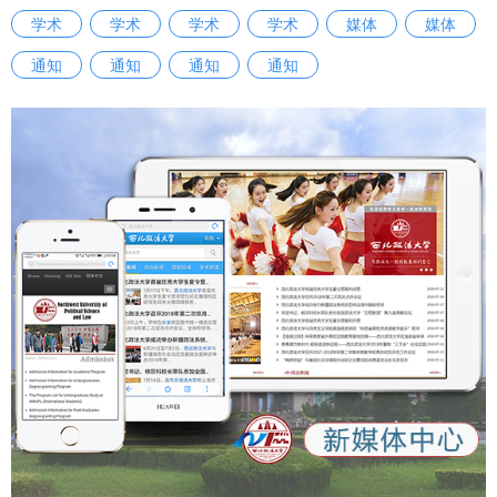
https://www.huashangtop.com/topi/1/404601.html 【华商
学术
学术
学术
学术
媒体
媒体
网】中国刑法学研究会2025年全国年会在西安召开
https://news.hsw.cn/system/2025/1125/1889342.shtml
通知
通知
通知
通知