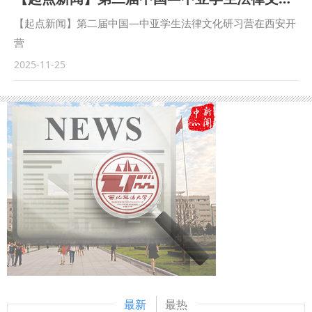
发展、高水平安全的刑法保障”为主题，围绕我国刑法学发展
like_icon_type=2&isBdboxFrom=1&sid_for_share=184272
中的重大理论和实践问题展开深入研讨。来自国内刑事法学界
【起点新闻】第二届中国—中亚学生法律文化研习营在西安开
_4&context=%7B%22nid%22%3A%22news_94065605652
的专家学者及实务界代表等近五百人出席本届年会。 开幕式
营
85769415%22,%22sourceFrom%22%3A%22personal%22
上，“人民教育家”、中国刑法学研究会名誉会长高铭暄作书面
https://qidian.sxtvs.com/timing/share/content/10676520?
2025-11-25
%7D&rs=2788015434&ruk=05Ty6tdJFxWf8LtNHfN8uA&m
讲话。全国人大常委会法制工作委员会副主任雷建斌，最高人
1764065777352=
cpParams=%7B%22taskId%22%3A8938,%22taskFrom%22
民法院党组成员、副院长沈亮，最高人民检察院党组成员、副
%3A%22video_share_task%22,%22ext%22%3A%22%22,%
检察长葛晓燕，中国法学会副会长赵昌华，陕西省委常委、省
22shareToken%22%3A%228RxAqIMm-
委政法委书记刘强，西北政法大学党委书记赵万东致辞。西北
9NTyAz1tJF9kzMPFY9T4xoMfNw1z6OPB_qPC%22%7D&ur
政法大学党委副书记、校长范九利出席开幕式。中国刑法学研
lext=%7B%22cuid%22%3A%22ga2dulusSi_Hu2aJguSNf_u
究会副会长、中国政法大学教授曲新久作学会年度工作报告。
Q28gviHt3guvEtYu0-tKo0qqSB%22%7D&pageType=1
中国刑法学研究会会长、上海市高级人民法院党组书记、院长
贾宇主持开幕式。 本次年会共设立“数字安全刑法保障体系建
构研究”“新时期社会治理与刑事对策研究”“民营经济发展的刑
法保护研究”“涉外刑事法治问题研究”“刑法理论前沿问题研
究”五个平行论坛，并聚焦“高质量发展、高水平安全的刑法保
障”主题开设研究生论坛。 “十四五”期间，中国刑法学研究会
最新
最热