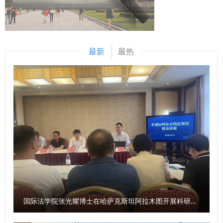
为深入学习贯彻习近平总书记关于加强新时代廉洁文化建设的
况。随着无人机航拍、低空数字采集等技术在新闻报道中日益
重要论述，贯彻落实二十届中央纪委五次全会精神，深入落实
普及，相关实操能力正成为传媒人才的职场加分项。 群众新
《新时代廉洁文化建设三年行动计划（2025—2027年）》，
闻网相关工作人员对“群众新闻”客户端的核心价值与产品业务
充分发挥廉洁文化教育引导、成风化人作用，推动高校廉洁文
最新
最热
进行了系统介绍，帮助在场学生更直观地了解主流新媒体平台
化建设走深走实，陕西高校廉洁文化研究中心决定以“深入推
的运营逻辑与岗位需求。 作为陕西省重要的主流新媒体平
进高校廉洁文化建设”为主题，面向全省高校开展学术征文活
台，群众新闻网近年来持续探索“新闻+服务+育人”的融合发展
动。现将有关事项通知如下。 一、组织单位 1.指导单位 陕西
路径。此次走进西北政法大学，是该系列职场服务活动的一次
省纪委监委宣传部 省纪委监委驻省教育厅纪检监察组 2.主办
具体落地。下一步，双方将继续在人才培养、内容共创、实习
单位 陕西高校廉洁文化研究中心 中共西北政法大学纪律检查
实践等方面加强协作，助力新闻传播后备力量成长成才。
委员会 3.承办单位 西北政法大学行政法学院（纪检监察学
【群众新闻客户端】“群众第一课”职场能量包首场高校行走进
院） 西北政法大学纪检监察研究院 二、征文对象 陕西省内高
西北政法大学：
校教职工和在校学生。征文分为专职教师组、党政干部组、学
https://app.sxdaily.com.cn/sxrbs/site1/mweb/ja9id/conten
生组。学生组包括本科生、硕士研究生和博士研究生。 三、
t_20016834.html?xyt=1777513100695
征文时间 2026年4月24日至2026年9月10日。 四、征文选题
本次征文以“深入推进高校廉洁文化建设”为主题，包括但不限
国际法学院张光耀博士在哈萨克斯坦阿拉木图开展科研与社会服务活动
于以下选题： 1.习近平总书记关于加强新时代廉洁文化建设的