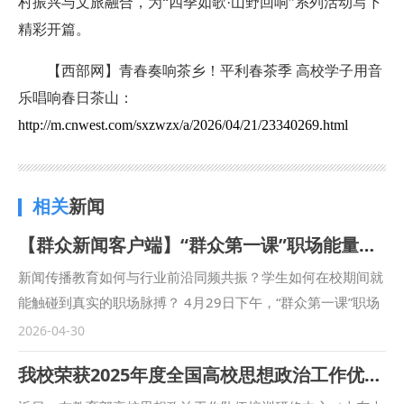
村振兴与文旅融合，为“四季如歌·山野回响”系列活动写下
精彩开篇。
【西部网】青春奏响茶乡！平利春茶季 高校学子用音
乐唱响春日茶山：
http://m.cnwest.com/sxzwzx/a/2026/04/21/23340269.html
相关
新闻
【群众新闻客户端】“群众第一课”职场能量包首场高校行走进西北政法大学
新闻传播教育如何与行业前沿同频共振？学生如何在校期间就
能触碰到真实的职场脉搏？ 4月29日下午，“群众第一课”职场
能量包首场高校行活动走进西北政法大学长安校区。这不是单
2026-04-30
向输出的宣讲活动，而是一次媒体、高校与新兴行业之间的深
我校荣获2025年度全国高校思想政治工作优秀论文
度“能量交换”。 本次活动由群众新闻网与西北政法大学新闻传
播学院共同主办。作为该系列活动的首次高校之行，首站选择