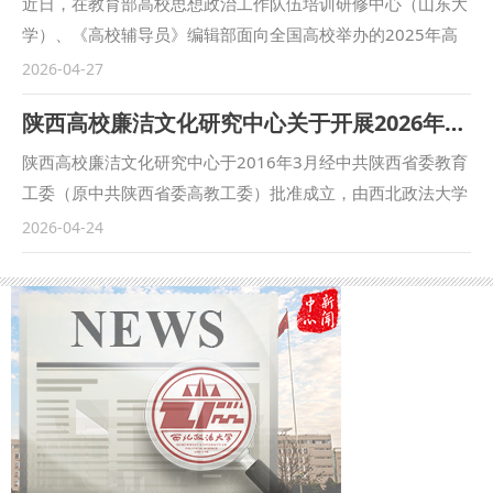
近日，在教育部高校思想政治工作队伍培训研修中心（山东大
了西北政法大学新闻传播学院，旨在将主流媒体资源与高校人
学）、《高校辅导员》编辑部面向全国高校举办的2025年高
才培养深度融合，为在校学子搭建起连接校园与职场的桥梁。
校思想政治工作优秀文章征集活动中，我校学工干部余瑞撰写
2026-04-27
西北政法大学新闻传播学院党委书记王森、院长陈琦，群众新
的《延安精神融入大学生思想政治教育的价值、逻辑与实践进
陕西高校廉洁文化研究中心关于开展2026年“深入推进高校廉洁文化建设”学术征文的启事
闻网总编辑沙莎，以及学院和媒体相关负责人出席活动。陕西
路》荣获2025年度高校思想政治工作优秀论文。 长期以来，
子午时空航空技术有限公司总经理冯帅、子午时空无人机培训
我校学工干部深入贯彻习近平总书记关于教育的重要论述，坚
陕西高校廉洁文化研究中心于2016年3月经中共陕西省委教育
学校校长李杰等企业代表也应邀参加。 西北政法大学新闻传
持立德树人，以法治特色为育人底色，立足红色文化育人模范
工委（原中共陕西省委高教工委）批准成立，由西北政法大学
播学院院长陈琦在致辞中表示，面对媒体融合向纵深发展的行
大学建设，构建“红色基因+铸魂育人”红色思政育人体系，将
负责日常运行和管理，2023年7月被陕西省教育厅批准为陕西
2026-04-24
业趋势，高校人才培养亟需与一线实践深度对接，此次与群众
价值引领深度融入人才培养全流程，为培养时代新人提供保
高校哲学社会科学重点研究基地。中心主要任务是开展高校廉
新闻网的互动正是推动产教融合的一次积极尝试。 群众新闻
障。此次论文获奖，是学工干部深耕思政实践的生动体现，彰
政理论、廉洁文化、廉洁教育研究，为陕西高校党风廉政建设
网总编辑沙莎围绕传媒职业素养与行业前沿趋势展开授课。她
显了我校学工队伍建设和思政教育工作的显著成效。 （供
和反腐败工作提供咨询服务。近年来，中心在省纪委监委、省
结合自身从业经历，从内容生产逻辑的迭代、主流媒体如何拥
稿：学工部（学生处） 撰稿：余瑞 审核：蒋国纲）
委教育工委、省教育厅、省纪委监委驻省教育厅纪检监察组的
抱新技术等角度切入，与现场师生分享了对当下新闻传播岗位
领导和指导下，围绕主要任务积极开展科学研究、人才培养、
核心能力的观察。 活动现场穿插了三轮抽奖环节，以轻松互
社会服务、学术交流等工作，已成为全省高校党风廉政建设和
动调动氛围。奖品均由群众新闻网及合作方提供，涵盖新媒体
反腐败工作的理论研究平台、纪检监察工作经验交流平台、廉
工具礼包、行业培训名额等。 除授课与交流外，陕西子午时
洁文化建设宣传推介平台，在全省乃至全国具有较大影响。
空航空技术有限公司相关负责人还介绍了无人机培训的具体情