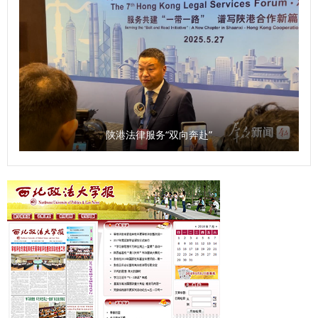
重要论述 2.如何解决新时代廉洁文化建设中的内容不够深刻、
对象不够聚焦、效果不够彰显、机制不够完善等问题 3.如何推
动廉洁宣传教育“精准滴灌”，做到对象精准识别、内容精准生
产、渠道精准搭建、效果精准评估，为新时代廉洁文化建设赋
能增效 4.如何将社会主义先进文化、革命文化、中华优秀传统
文化融入高校廉洁文化建设 5.如何进一步提升新时代廉洁文化
传播力、吸引力、感染力 6.高校全面从严治党理论基础与实践
陕港法律服务“双向奔赴”
路径，重点领域廉政风险防控和治理 7.高校纪检监察工作规范
化、法治化、正规化建设 8.廉洁教育融入高校思想政治教育、
课程思政和校园文化建设 9.新时代高校廉洁教育的载体和形式
10.数智时代高校监督体系建设与廉政风险治理 五、征文要求
（一）字数要求 专职教师组征文字数原则上不少于8000字；
党政干部组征文字数原则上不少于5000字；学生组征文字数
原则上不少于3000字。 （二）文体要求 应征作品应为学术论
文、调研报告或理论阐释类文章。学生组可提交学术论文、调
研报告、书评、读后感等。 文学作品、书画作品及其他艺术