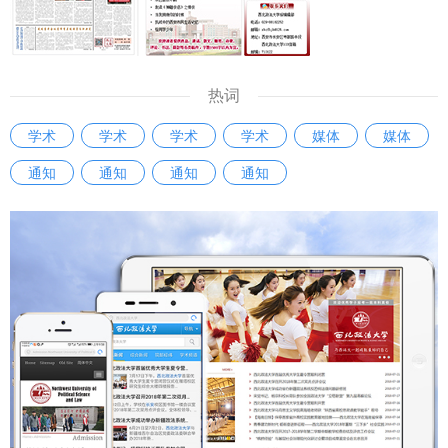
类作品、使用AI人工智能创作的作品，不属于本次征文范围。
（三）原创要求 参评作品须为原创，作者对作品拥有完整著
作权。作品在2026年10月前未公开发表或正式出版、未在网
络平台公开发布。作者应严格遵守学术规范，文责自负。不得
热词
抄袭、剽窃他人作品，如有发现，取消征文资格。因名誉权、
学术
学术
学术
学术
媒体
媒体
著作权等产生的法律责任，由作者本人承担。 （四）格式要
通知
通知
通知
通知
求 投稿须提交电子版Word文档。邮件主题和论文文件名均命
名为“组别+作者姓名+文章标题”。 正文后请附作者姓名、工作
单位、职务职称、联系电话等信息。 作品注释请参照《法律
科学》《法学教育研究》注释体例。 六、投稿和联系方式 投
稿一律以电子文档形式发送至指定邮箱，不接收纸质稿件。
投稿邮箱：zhengwen202604@126.com 联系人：马思洁副
教授/副主任 李依凡研究生 联系电话：18049668298 七、评
选方式 本次征文按专职教师组、党政干部组、学生组分别评
审。各组设一等奖、二等奖、三等奖、优秀奖若干，并设优秀
组织奖。 主办方将邀请有关专家学者、期刊编辑等组成评审