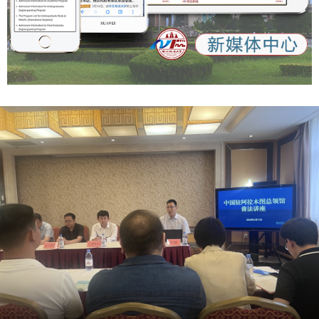
委员会，对征文进行匿名评审，确定获奖等次，并颁发获奖证
书。 八、成果运用 主办方拟于2026年10月举办征文颁奖和学
术研讨会，具体时间地点另行通知。届时将邀请获奖作者代
表、有关专家学者和期刊编辑参会交流。优秀获奖作品将汇编
成册，向西北政法大学期刊社、省内外纪检监察报刊、新媒体
平台等推荐发表。 欢迎各高校积极宣传，广泛动员师生参
与，共同推动陕西高校廉洁文化建设迈向新台阶。 陕西高校
廉洁文化研究中心 中共西北政法大学纪律检查委员会 2026年
4月24日