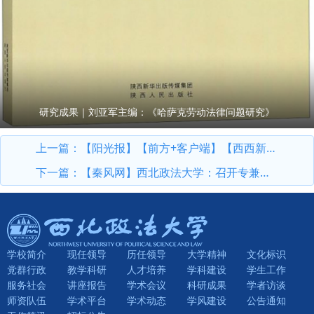
研究成果｜刘亚军主编：《哈萨克劳动法律问题研究》
上一篇：
【阳光报】【前方+客户端】【西西新闻】凝聚宣传合力 讲好西法大故事——西北政法大学举行“智媒融合 赋能高水平大学建设”媒体座谈会
下一篇：
【秦风网】西北政法大学：召开专兼职纪检监察干部业务学习培训会
学校简介
现任领导
历任领导
大学精神
文化标识
党群行政
教学科研
人才培养
学科建设
学生工作
服务社会
讲座报告
学术会议
科研成果
学者访谈
师资队伍
学术平台
学术动态
学风建设
公告通知