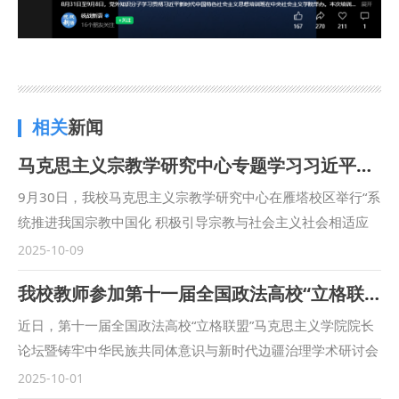
相关
新闻
马克思主义宗教学研究中心专题学习习近平总书记在中共中央政治局第二十二次集体学习时的重要讲话精神
9月30日，我校马克思主义宗教学研究中心在雁塔校区举行“系
统推进我国宗教中国化 积极引导宗教与社会主义社会相适应
——深入学习习近平总书记在中共中央政治局第二十二次集体
2025-10-09
学习会议上的讲话精神”主题研讨会。中心执行主任彭瑞花教
我校教师参加第十一届全国政法高校“立格联盟”马克思主义学院院长论坛暨铸牢中华民族共同体意识与新时代边疆治理学术研讨会
授主持会议，校党委副书记、马克思主义宗教学研究中心常务
副主任张军政出席会议并讲话。 张军政对当前研究中心的工
近日，第十一届全国政法高校“立格联盟”马克思主义学院院长
作给予肯定，并从站稳立场、坚定信仰，防范宗教渗透，推动
论坛暨铸牢中华民族共同体意识与新时代边疆治理学术研讨会
宗教工作法治化三方面提出要求。他表示，要注重系统观念，
在新疆政法学院举行。我校马克思主义学院副院长鲁洋、院长
2025-10-01
立足国家级宗教工作特色智库建设需要，将宗教学研究与相关