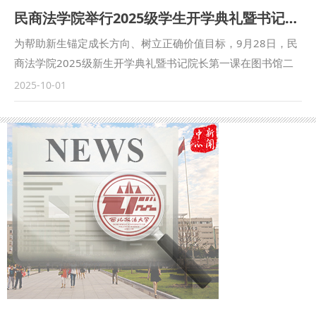
助理赵琳、闫欢应邀参会。 在论坛主旨发言环节，鲁洋作题
民商法学院举行2025级学生开学典礼暨书记院长第一课
学科相结合，不断加强研究队伍建设；要不断提高政治站位，
为“‘四个与共’与铸牢中华民族共同体意识”的发言。在平行论坛
始终坚持正确的政治方向、价值导向、学术取向，发挥专业优
发言环节，赵琳作题为“一核两融·三维协同：西北政法大学思
为帮助新生锚定成长方向、树立正确价值目标，9月28日，民
势，主动作为；要以问题为导向，学习贯彻习近平总书记关于
政课教学高质量发展的实践探索”的发言。鲁洋还参加了“立格
商法学院2025级新生开学典礼暨书记院长第一课在图书馆二
宗教工作的重要论述，积极开展实践调研，进行课题攻关，服
联盟”高校院长与组团式对口援助新疆政法学院马克思主义学
楼满天星报告厅举行。民商法学院党委书记朱茂、院长程淑娟
2025-10-01
务党的宗教工作。 与会人员集体学习了习近平总书记在中共
院院长联席会议。 本次立格联盟院长论坛的举办恰逢庆祝新
等党政领导、行政干部、辅导员及2025级全体本科生、二学
中央政治局第二十二次集体学习会议上的讲话精神。彭瑞花教
疆维吾尔自治区成立70周年之际，论坛紧紧聚焦铸牢中华民族
位学生参加活动，活动由学院副院长凤建军主持。 在庄严肃
授汇报了马克思主义宗教学研究中心近期工作情况，并从党的
共同体意识和新时代边疆治理，是高校人文社会科学研究围绕
穆的国歌声中，本次典礼正式拉开了序幕。 朱茂为2025级全
宗教工作的重要性、当前宗教工作的主线、依法治理宗教事
党在新时代中心工作的体现，为进一步贯彻落实新时代治疆方
体新生讲授了“书记第一课”。他表示，学校红色基因浓厚，法
务、加强宗教工作队伍建设、进一步加强校地协同合作等方面
略提供了学术交流与实践探索的平台。 （供稿：马克思主义
学特色鲜明，建校以来为国家和社会培养了大量人才。同时，
进行发言。中心研究员、2025年度课题负责人等分别围绕学
学院 撰稿：鲁洋 审核：刘驰）
他还对同学们提出三点希望：一是深植红色根脉，以忠诚铸魂
习内容进行交流发言。 （供稿：国家安全学院（反恐怖主义
立心，在延安精神滋养中，忠诚于对马克思主义的信仰和对法
法学院） 撰稿：彭瑞花 审核：李政敏）
治中国的坚守；二是精研法治真义，以德法兼修立身，既要钻
进法典条文穷究其理，又要躬身实践体悟“奉法图强”的重量；
三是勇担时代使命，以实干笃行立业，通过社会实践、专业见
习、实习等各项校内外活动锤炼本领，投身基层社会治理。最