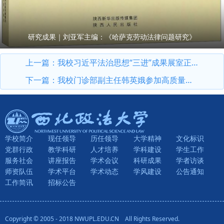
研究成果｜刘亚军主编：《哈萨克劳动法律问题研究》
上一篇：
我校习近平法治思想“三进”成果展室正式投入使用
下一篇：
我校门诊部副主任韩英娥参加高质量职场健康管理先行试点工作（西安）座谈会
学校简介
现任领导
历任领导
大学精神
文化标识
党群行政
教学科研
人才培养
学科建设
学生工作
服务社会
讲座报告
学术会议
科研成果
学者访谈
师资队伍
学术平台
学术动态
学风建设
公告通知
工作简讯
招标公告
Copyright © 2005 - 2018 NWUPL.EDU.CN All Rights Reserved.