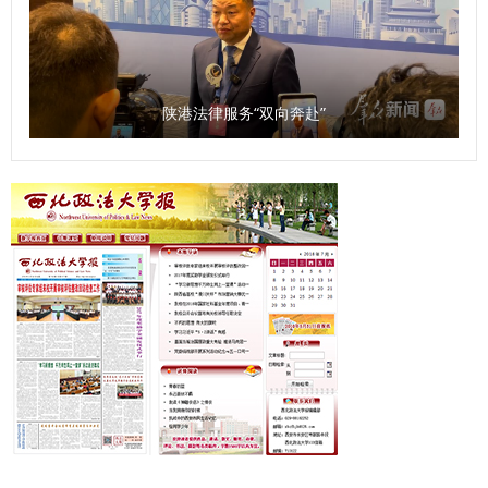
的灯塔。希望新生们以开学第一课为序章，筑牢信仰之基，锤
炼过硬本领，在民商法学院扬起理想风帆，全力谱写为法治中
国建设贡献力量的青春答卷。 （供稿：民商法学院 撰稿：张
智超 审核：朱茂）
陕港法律服务“双向奔赴”