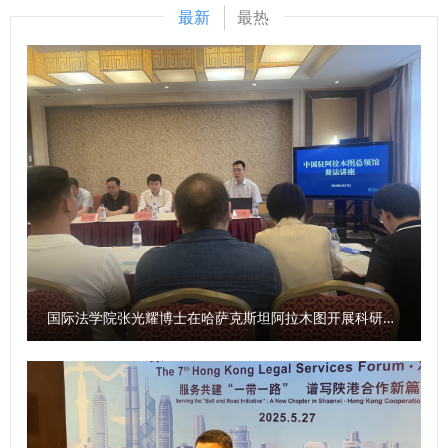
后他鼓励同学们以校史为鉴、以使命为帆，让青春在法治中国
最新
最热
建设的实践中绽放光彩，成长为堪当民族复兴重任的法治新
人。 程淑娟为2025级全体新生讲授了“院长第一课”。她对
2025级新生的到来表示热烈欢迎，并介绍了学院的学科优
势、师资力量及多元培养模式等基本情况，最后对同学们提出
了三点要求：一是厚植家国情怀，牢记责任使命，将个人发展
与时代进程紧密联系，为建设法治中国贡献力量；二是以专业
学习为中心，全面提升自身素养，优先夯实专业基础，在学习
之余锻炼综合能力；三是塑造完善人格，争做全面发展优秀人
才，用积极思维应对问题，在实践中增长才干，她希望同学们
保持对生活的热爱与对法律信念的坚守，秉持善良正直，以不
断求索、勇攀高峰的精神，在民商法学院筑就青春梦想。 学
国际法学院张光耀博士在哈萨克斯坦阿拉木图开展科研与社会服务活动
院教学秘书章思悦为新生讲授了学院人才培养方案与教学管理
制度等内容。在校生代表2023级本科生王思涵和新生代表
2025级本科生肖子正进行了发言。 此次2025级新生开学典礼
暨院长书记第一课的举办，为2025级新同学点亮了大学征程