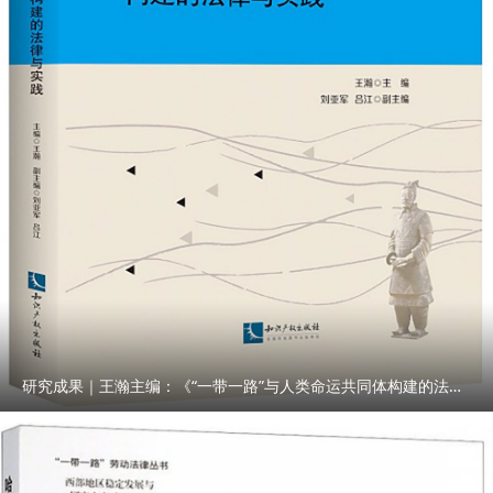
研究成果｜王瀚主编：《“一带一路”与人类命运共同体构建的法律与实践》