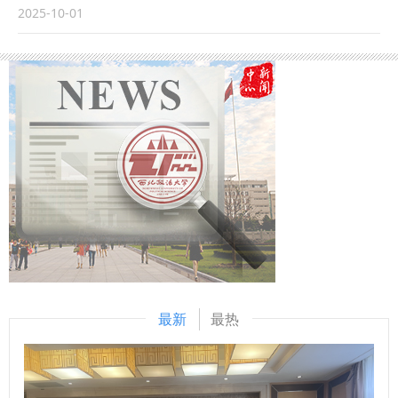
略提供了学术交流与实践探索的平台。 （供稿：马克思主义
学特色鲜明，建校以来为国家和社会培养了大量人才。同时，
员以及全体2025级本科新生参加了本次活动。活动由学院党
2025-10-01
学院 撰稿：鲁洋 审核：刘驰）
他还对同学们提出三点希望：一是深植红色根脉，以忠诚铸魂
委副书记、副院长刘瑾主持。 学院党委书记杨华以“承红色基
立心，在延安精神滋养中，忠诚于对马克思主义的信仰和对法
因，扬时代新风”为题，为全体新生讲授开学第一课。他详细
治中国的坚守；二是精研法治真义，以德法兼修立身，既要钻
介绍了学校的校史校情及学院发展，要求新生们要以外语为桥
进法典条文穷究其理，又要躬身实践体悟“奉法图强”的重量；
梁，让中国声音响彻世界；以法律为坚守，让专业能力成为报
三是勇担时代使命，以实干笃行立业，通过社会实践、专业见
国利器；以品德为底色，让人格光芒超越技术逻辑；以奋斗为
习、实习等各项校内外活动锤炼本领，投身基层社会治理。最
笔墨，将青春足迹深深印刻在祖国大地；以校训为指引，
后他鼓励同学们以校史为鉴、以使命为帆，让青春在法治中国
将“强国有我”融入行动自觉。 院长窦坤为新生送上寄语，鼓励
建设的实践中绽放光彩，成长为堪当民族复兴重任的法治新
大家争做“扎实的学习者” “有心的观察者” “勇敢的探索者”。她
人。 程淑娟为2025级全体新生讲授了“院长第一课”。她对
表示，新生正处于从“英语学习者迈向“语言传播者”的起步阶
2025级新生的到来表示热烈欢迎，并介绍了学院的学科优
段，希望大家在课堂、社团活动与专业竞赛中收获成长，将青
势、师资力量及多元培养模式等基本情况，最后对同学们提出
春理想融入“用英语讲好中国法治故事” 的使命中。 副院长陈河
了三点要求：一是厚植家国情怀，牢记责任使命，将个人发展
围绕专业人才培养方案、专业实习实训、毕业生就业等方面详
最新
最热
与时代进程紧密联系，为建设法治中国贡献力量；二是以专业
细进行了介绍。教师代表郭静媛以“融通、探索、成长”三个关
学习为中心，全面提升自身素养，优先夯实专业基础，在学习
键词向新生分享了专业学习的方法。在校生代表党子裕同学结
之余锻炼综合能力；三是塑造完善人格，争做全面发展优秀人
合课程学习、社会实践、与专业实习等方面分享了自己的成长