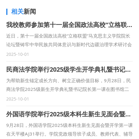
相关
新闻
我校教师参加第十一届全国政法高校“立格联盟”马克思主义学院院长论坛暨铸牢中华民族共同体意识与新时代边疆治理学术研讨会
近日，第十一届全国政法高校“立格联盟”马克思主义学院院长
论坛暨铸牢中华民族共同体意识与新时代边疆治理学术研讨会
在新疆政法学院举行。我校马克思主义学院副院长鲁洋、院长
2025-10-01
助理赵琳、闫欢应邀参会。 在论坛主旨发言环节，鲁洋作题
民商法学院举行2025级学生开学典礼暨书记院长第一课
为“‘四个与共’与铸牢中华民族共同体意识”的发言。在平行论坛
发言环节，赵琳作题为“一核两融·三维协同：西北政法大学思
为帮助新生锚定成长方向、树立正确价值目标，9月28日，民
政课教学高质量发展的实践探索”的发言。鲁洋还参加了“立格
商法学院2025级新生开学典礼暨书记院长第一课在图书馆二
联盟”高校院长与组团式对口援助新疆政法学院马克思主义学
楼满天星报告厅举行。民商法学院党委书记朱茂、院长程淑娟
2025-10-01
院院长联席会议。 本次立格联盟院长论坛的举办恰逢庆祝新
等党政领导、行政干部、辅导员及2025级全体本科生、二学
外国语学院举行2025级本科生新生见面会暨开学第一课
疆维吾尔自治区成立70周年之际，论坛紧紧聚焦铸牢中华民族
位学生参加活动，活动由学院副院长凤建军主持。 在庄严肃
共同体意识和新时代边疆治理，是高校人文社会科学研究围绕
穆的国歌声中，本次典礼正式拉开了序幕。 朱茂为2025级全
9月28日，外国语学院2025级本科生新生见面会暨开学第一课
党在新时代中心工作的体现，为进一步贯彻落实新时代治疆方
体新生讲授了“书记第一课”。他表示，学校红色基因浓厚，法
在天平楼AJ31举行。学院党政领导班子成员、教师代表、辅导