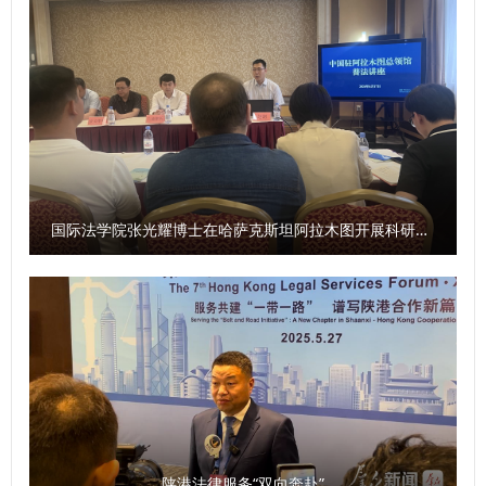
才，用积极思维应对问题，在实践中增长才干，她希望同学们
经历。2025级新生代表宋琪表示将牢记师长期许、学长嘱
保持对生活的热爱与对法律信念的坚守，秉持善良正直，以不
托，在未来的学习生活中追求卓越、不负韶华。 （供稿：外
断求索、勇攀高峰的精神，在民商法学院筑就青春梦想。 学
国语学院 撰稿：崔玮 审核：杨华）
院教学秘书章思悦为新生讲授了学院人才培养方案与教学管理
制度等内容。在校生代表2023级本科生王思涵和新生代表
2025级本科生肖子正进行了发言。 此次2025级新生开学典礼
暨院长书记第一课的举办，为2025级新同学点亮了大学征程
的灯塔。希望新生们以开学第一课为序章，筑牢信仰之基，锤
国际法学院张光耀博士在哈萨克斯坦阿拉木图开展科研与社会服务活动
炼过硬本领，在民商法学院扬起理想风帆，全力谱写为法治中
国建设贡献力量的青春答卷。 （供稿：民商法学院 撰稿：张
智超 审核：朱茂）
陕港法律服务“双向奔赴”