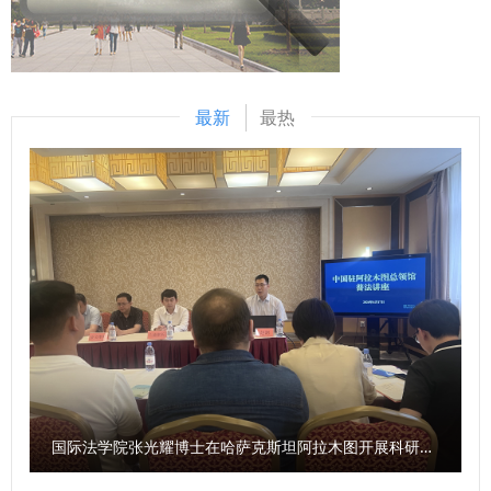
典》等二十余部法典等，在服务检察国际交流与合作方面发挥
干部的应急处突本领、组织协调能力和写作能力。通过“线上
了积极作用。下一步，希望学校进一步聚焦涉外检察工作，高
+线下”相结合的方式掀起比拼热潮，引导广大年轻干部不断深
质效做好智库服务，统筹好校内各部门、各研究机构的科研力
化党的创新理论学习，持续提升业务素质能力，切实将学习成
量形成研究特色，同时，进一步整合涉外检察实务人才，围绕
果和工作成效转化为推动事业发展的强大动力。 “本次比赛不
最新
最热
涉外检察人才培养工作搭建平台。 刘志远与我校刑事法学院
仅是素质能力的大练兵，更是思想的大练兵、作风的大练兵。
院长冯卫国共同签署科研项目委托书 马朝琦宣布西北政法大
通过此次比赛，我们进一步强化了政治理论素养、夯实了业务
学涉外刑事法治与国别检察司法中心网站正式上线，由中心和
本领、增强了学习意识。下一步，我们将以此次比赛作为契
西北政法大学湾区研究院共同研发的“全球法律数据库”正式进
机，调准学习发展的坐标轴，提升争先创优的责任心，提高干
入试运行阶段。 学校发展规划与学科建设处、教务处、科研
事创业的加速度，力争在工作岗位上努力拼搏、再创佳
处、国际交流与合作处、经济学院、刑事法学院、民商法学
绩！”参赛选手李伟弟说。 以赛强技，擂台比武砺精兵 自大赛
院、经济法学院（知识产权学院）、国际法学院（国际仲裁学
启动以来，学校党委高度重视，加强组织领导，精心部署推
院）、国家安全学院（反恐怖主义法学院）、公安学院（公共
动，形成了广大干部积极参与的良好局面。在9月29日—30日
安全法学院）、外国语学院、图书馆以及涉外刑事法治与国别
举行的情景模拟展示比赛中，全体在校校领导、有关职能部门
检察司法研究中心、中亚法律查明中心、涉外法治研究中心、
负责人担任大赛评委，全程参加了比赛。 比赛现场，107名选
非洲研究院、北大法宝西安分公司等单位的主要负责人和学生
手通过随机抽题的方式，围绕模拟设置的各类问题提出解决思
国际法学院张光耀博士在哈萨克斯坦阿拉木图开展科研与社会服务活动
共计140余人参加会议。 （供稿：刑事法学院 撰稿：高晓伟
路和具体举措，充分展现了学校科级干部良好的工作作风和过