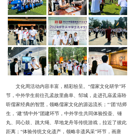
文化周活动内容丰富，精彩纷呈。“儒家文化研学”环
节，中外学生前往孔孟故里曲阜、邹城，走进孔庙孟庙聆
听儒家经典的智慧，领略儒家文化的源远流长；“‘团’结师
生，‘建’情中外”团建环节，中外学生共同体验投壶、锤
丸、同心鼓、跳大绳、旱地龙舟等传统游戏，拉近了彼此
距离；“体验传统文化遗产，领略非遗风采”环节，画唐