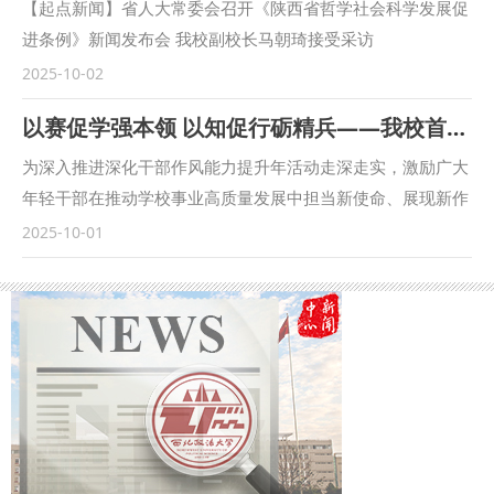
长马朝琦主持会议。 范九利表示，涉外检察工作是国家涉外
【起点新闻】省人大常委会召开《陕西省哲学社会科学发展促
法治工作的重要方面，近年来，学校与各级检察机关深化交
进条例》新闻发布会 我校副校长马朝琦接受采访
流，不断拓展合作领域、合作范围，围绕中国检察学自主知识
https://qidian.sxtvs.com/timing/share/content/10654306
2025-10-02
体系构建、检察课题研究、检校人才互派交流、学生实习实训
以赛促学强本领 以知促行砺精兵——我校首届科级干部素质能力大赛圆满落幕
等方面开展了卓有成效的合作。在最高人民检察院国际合作局
指导下，我校成立的“涉外刑事法治与国别检察司法研究中
为深入推进深化干部作风能力提升年活动走深走实，激励广大
心”各项工作稳步推进，已在区域国别检察研究、国际刑事司
年轻干部在推动学校事业高质量发展中担当新使命、展现新作
法协助、多语种法律数据库建设等方面取得一定成果。下一
为，9月18日—30日，学校举办了首届科级干部素质能力大
2025-10-01
步，将高质量推进涉外检察工作，依托中心进一步整合全校资
赛。 以赛促学，理论武装强底气 本次比赛是学校首次举办干
源，推动学校专家学者与检察实务专家的交流互动，建立常态
部素质能力大赛，面向全校正科级干部开放报名，共有119名
化研究协作机制，围绕涉外检察基础性理论和实践难题开展联
科级干部积极报名参赛。聚焦“能写、会说、善思、肯干”的干
合攻关，共同打造服务国家战略的涉外检察智库。 刘志远表
部核心素质能力要求，大赛设置了应知应会、公文写作和情景
示，最高人民检察院对涉外检察工作高度重视，西北政法大学
模拟展示三个模块的比赛。 应知应会通过笔试方式进行，主
始终心怀“国之大者”，在涉外法治领域取得了突出的成绩。涉
要考察科级干部对马克思主义理论和党的路线方针政策、习近
外刑事法治与国别检察司法研究中心先后配合完成中国—东盟
平新时代中国特色社会主义思想、党内法规以及有关政策文件
检察总长网站建设，编译东盟国家《刑法典》《刑事诉讼法
的熟悉掌握情况。公文写作通过机试方式进行，旨在考察科级