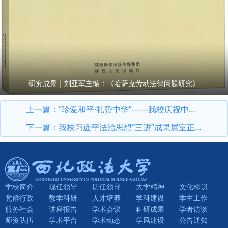
研究成果｜刘亚军主编：《哈萨克劳动法律问题研究》
上一篇：
“珍爱和平·礼赞中华”——我校庆祝中华人民共和国成立76周年暨纪念抗战胜利80周年摄影作品展开展
下一篇：
我校习近平法治思想“三进”成果展室正式投入使用
学校简介
现任领导
历任领导
大学精神
文化标识
党群行政
教学科研
人才培养
学科建设
学生工作
服务社会
讲座报告
学术会议
科研成果
学者访谈
师资队伍
学术平台
学术动态
学风建设
公告通知