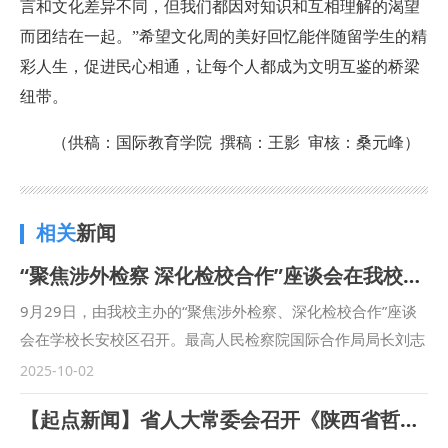
言和文化差异不同，但我们都因对知识和互相理解的渴望
而团结在一起。”希望文化周的美好回忆能伴随留学生的精
彩人生，促进民心相通，让每个人都成为文明互鉴的桥梁
纽带。
（供稿：国际教育学院 撰稿：王影 审核：桑元峰）
相关
新闻
“聚焦涉外检察 深化检校合作”座谈会在我校召开
9月29日，由我校主办的“聚焦涉外检察、深化检校合作”座谈
会在学校长安校区召开。最高人民检察院国际合作局局长刘志
远，陕西省人民检察院十一检察部主任李向锋，西安市人民检
2025-10-02
察院教育培训处负责人陈文龙，西安市长安区人民检察院副检
【起点新闻】省人大常委会召开《陕西省哲学社会科学发展促进条例》新闻发布会 我校副校长马朝琦接受采访
察长王蕾等出席会议。我校校长范九利出席会议并致辞，副校