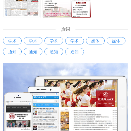
舞台，全面检验了科级干部的理论素养、专业能力与综合素
质，有效激发了广大干部干事创业、争先创优的工作热情。
参赛选手汤强说：“此次科级干部素质能力大赛，对我而言是
一次难得的能力锻炼与自我审视契机。让我清晰看到了自己的
热词
知识盲区和能力短板。我将以此次比赛为新起点，立足工作实
学术
学术
学术
学术
媒体
媒体
际查漏补缺，加强学习、努力工作，以更好的精神状态和能力
通知
通知
通知
通知
水平履职尽责。” “我深深感受到，这不仅仅是一场比赛，更是
一面审视自身不足的‘镜子’，一个锤炼过硬本领的‘熔炉’。让我
更加明确了作为一名科级干部所肩负的责任与使命，激励我未
来要立足本职岗位，不断提升服务师生、推动发展的能力与水
平。”参赛选手刘俊洁说。 本次比赛通过“以赛促学、以赛促
训、以赛提能”的创新形式，有效激发了年轻干部干事创业的
激情，提高了干部的业务能力和综合素质。学校将以本次比赛
为新的起点，构建常态化干部比赛培训机制，推动干部素质能
力与学校事业高质量发展同频共振，为加快推进高水平大学建
设贡献新的力量。 （供稿：党委组织部 撰稿：严芳 李月胤 审