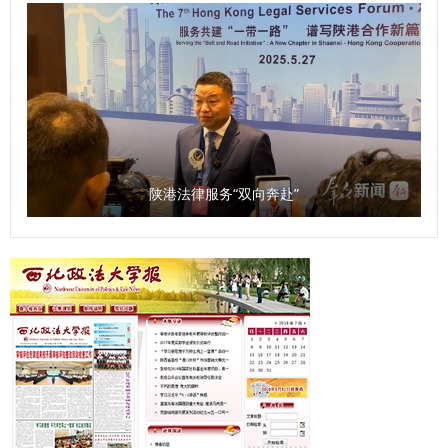
审核：孙学龙）
硬的素质能力。经过三个环节的激烈角逐，最终，李伟弟、刘
洋荣获一等奖，崔梁凡等4位同志荣获二等奖，邵大壮等6位同
志荣获三等奖，吴亢等10位同志荣获优秀奖。 9月30日，大
赛颁奖仪式在长安校区校务楼二楼报告厅举行。校党委副书记
郭武军作总结讲话。他强调，全体科级干部要进一步强化理论
学习，提高系统学习与思考的能力；要树立正确的政绩观，把
服务师生作为成长根基与价值追求；要以“务实、担当、创
陕港法律服务“双向奔赴”
新”的优良作风，认真履职尽责，为推动学校事业高质量发展
贡献力量。 参赛选手潘龙说，“能在强手如林的比赛中获奖，
我倍感荣幸。这次经历让我深刻体会到，‘能写、会说、善思、
肯干’不仅是比赛要求，更是做好教学管理服务工作的基石。我
将把这份收获带回一线，继续当好连接师生、保障教学的‘螺丝
钉’，在平凡的岗位上为学校事业发展贡献自己全部的力量”。
以赛提能，锻造素质过硬干部队伍 本次比赛是加强学校干部
队伍建设的有力举措，也是推动广大干部大学习、大练兵、大
比武的重要手段，为全体科级干部搭建了学习、交流和展示的