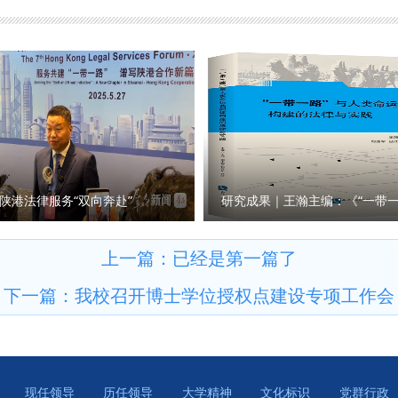
了“院长第一课”。她对2025级新生的到来表示热烈欢迎，并介绍了学
超越技术逻辑；以奋斗为笔墨，将青春足迹深深印刻在祖国大地；以
等基本情况，最后对同学们提出了三点要求：一是厚植家国情怀，牢
 院长窦坤为新生送上寄语，鼓励大家争做“扎实的学习者” “有心的观察
联系，为建设法治中国贡献力量；二是以专业学习为中心，全面提升
于从“英语学习者迈向“语言传播者”的起步阶段，希望大家在课堂、
之余锻炼综合能力；三是塑造完善人格，争做全面发展优秀人才，用
想融入“用英语讲好中国法治故事” 的使命中。 副院长陈河围绕专
她希望同学们保持对生活的热爱与对法律信念的坚守，秉持善良正直
就业等方面详细进行了介绍。教师代表郭静媛以“融通、探索、成长”
法学院筑就青春梦想。 学院教学秘书章思悦为新生讲授了学院人才
。在校生代表党子裕同学结合课程学习、社会实践、与专业实习等方
表2023级本科生王思涵和新生代表2025级本科生肖子正进行了发
生代表宋琪表示将牢记师长期许、学长嘱托，在未来的学习生活中追求
记第一课的举办，为2025级新同学点亮了大学征程的灯塔。希望新生
撰稿：崔玮 审核：杨华）
陕港法律服务“双向奔赴”
锤炼过硬本领，在民商法学院扬起理想风帆，全力谱写为法治中国建
学院 撰稿：张智超 审核：朱茂）
上一篇：已经是第一篇了
下一篇：
我校召开博士学位授权点建设专项工作会
现任领导
历任领导
大学精神
文化标识
党群行政