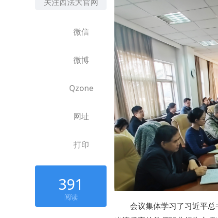
关注西法大官网
微信
微博
Qzone
网址
打印
391
阅读
会议集体学习了习近平总