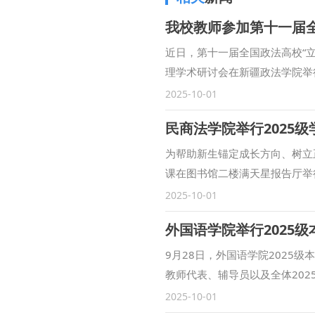
近日，第十一届全国政法高校“
理学术研讨会在新疆政法学院举
坛主旨发言环节，鲁洋作题为“‘
2025-10-01
为“一核两融·三维协同：西北政
民商法学院举行2025
校院长与组团式对口援助新疆政
祝新疆维吾尔自治区成立70周
为帮助新生锚定成长方向、树立正
文社会科学研究围绕党在新时代
课在图书馆二楼满天星报告厅举
索的平台。 （供稿：马克思主义
2025级全体本科生、二学位
2025-10-01
礼正式拉开了序幕。 朱茂为20
外国语学院举行2025
明，建校以来为国家和社会培养
铸魂立心，在延安精神滋养中，
9月28日，外国语学院2025
兼修立身，既要钻进法典条文穷
教师代表、辅导员以及全体20
行立业，通过社会实践、专业见
院党委书记杨华以“承红色基因
2025-10-01
以校史为鉴、以使命为帆，让青
情及学院发展，要求新生们要以