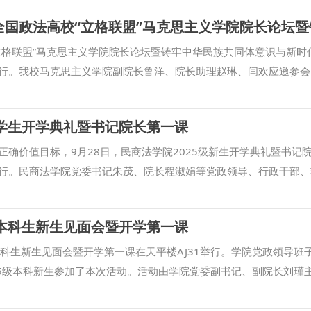
立格联盟”马克思主义学院院长论坛暨铸牢中华民族共同体意识与新时
行。我校马克思主义学院副院长鲁洋、院长助理赵琳、闫欢应邀参会
四个与共’与铸牢中华民族共同体意识”的发言。在平行论坛发言环节
法大学思政课教学高质量发展的实践探索”的发言。鲁洋还参加了“立格
级学生开学典礼暨书记院长第一课
法学院马克思主义学院院长联席会议。 本次立格联盟院长论坛的举
年之际，论坛紧紧聚焦铸牢中华民族共同体意识和新时代边疆治理，
确价值目标，9月28日，民商法学院2025级新生开学典礼暨书记
中心工作的体现，为进一步贯彻落实新时代治疆方略提供了学术交流
行。民商法学院党委书记朱茂、院长程淑娟等党政领导、行政干部、
学院 撰稿：鲁洋 审核：刘驰）
学生参加活动，活动由学院副院长凤建军主持。 在庄严肃穆的国歌声中
25级全体新生讲授了“书记第一课”。他表示，学校红色基因浓厚，法
级本科生新生见面会暨开学第一课
了大量人才。同时，他还对同学们提出三点希望：一是深植红色根脉
忠诚于对马克思主义的信仰和对法治中国的坚守；二是精研法治真义
级本科生新生见面会暨开学第一课在天平楼AJ31举行。学院党政领导班
究其理，又要躬身实践体悟“奉法图强”的重量；三是勇担时代使命，
25级本科新生参加了本次活动。活动由学院党委副书记、副院长刘瑾主
习、实习等各项校内外活动锤炼本领，投身基层社会治理。最后他鼓
，扬时代新风”为题，为全体新生讲授开学第一课。他详细介绍了学校
春在法治中国建设的实践中绽放光彩，成长为堪当民族复兴重任的法
外语为桥梁，让中国声音响彻世界；以法律为坚守，让专业能力成为