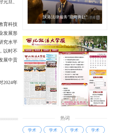
好元旦、
陕港法律服务“双向奔赴”
教育科技
业发展形
研究水平
，以时不
发展中贡
024年
热词
学术
学术
学术
学术