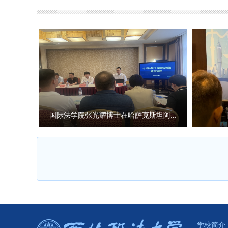
程淑娟为2025级全体新生讲授
器；以品德为底色，让人格光芒
优势、师资力量及多元培养模式
引，将“强国有我”融入行动自觉。
命，将个人发展与时代进程紧密
敢的探索者”。她表示，新生正处
养，优先夯实专业基础，在学习
与专业竞赛中收获成长，将青春理
应对问题，在实践中增长才干，
养方案、专业实习实训、毕业生
求索、勇攀高峰的精神，在民商
词向新生分享了专业学习的方法
与教学管理制度等内容。在校生代
自己的成长经历。2025级新
2025级新生开学典礼暨院长书
负韶华。 （供稿：外国语学院 
国际法学院张光耀博士在哈萨克斯坦阿拉木图开展科研与社会服务活动
第一课为序章，筑牢信仰之基，
量的青春答卷。 （供稿：民商法
学校简介