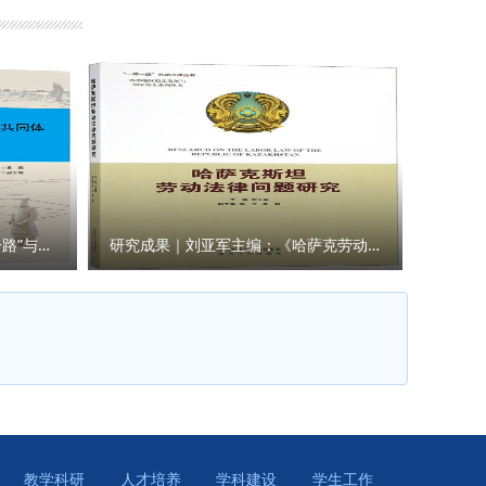
院的学科
校训为指
记责任使
者” “勇
自身素
社团活动
积极思维
业人才培
，以不断
三个关键
培养方案
面分享了
言。 此次
卓越、不
们以开学
研究成果｜王瀚主编：《“一带一路”与人类命运共同体构建的法律与实践》
研究成果｜刘亚军主编：《哈萨克劳动法律问题研究》
设贡献力
教学科研
人才培养
学科建设
学生工作