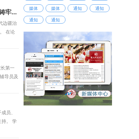
媒体
媒体
通知
通知
我校教师参加第十一届全国政法高校“立格联盟”马克思主义学院院长论坛暨铸牢中华民族共同体意识与新时代边疆治理学术研讨会
通知
通知
代边疆治
。 在论
，赵琳作题
联盟”高
办恰逢庆
是高校人
院长第一
与实践探
辅导员及
，本次典
学特色鲜
，以忠诚
，以德法
子成员、
以实干笃
持。 学
励同学们
的校史校
治新人。
报国利