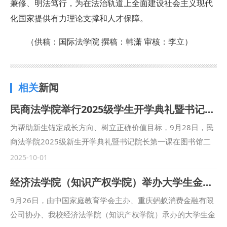
兼修、明法笃行，为在法治轨道上全面建设社会主义现代
化国家提供有力理论支撑和人才保障。
（供稿：国际法学院 撰稿：韩潇 审核：李立）
相关
新闻
民商法学院举行2025级学生开学典礼暨书记院长第一课
为帮助新生锚定成长方向、树立正确价值目标，9月28日，民
商法学院2025级新生开学典礼暨书记院长第一课在图书馆二
楼满天星报告厅举行。民商法学院党委书记朱茂、院长程淑娟
2025-10-01
等党政领导、行政干部、辅导员及2025级全体本科生、二学
经济法学院（知识产权学院）举办大学生金融安全教育活动
位学生参加活动，活动由学院副院长凤建军主持。 在庄严肃
穆的国歌声中，本次典礼正式拉开了序幕。 朱茂为2025级全
9月26日，由中国家庭教育学会主办、重庆蚂蚁消费金融有限
体新生讲授了“书记第一课”。他表示，学校红色基因浓厚，法
公司协办、我校经济法学院（知识产权学院）承办的大学生金
学特色鲜明，建校以来为国家和社会培养了大量人才。同时，