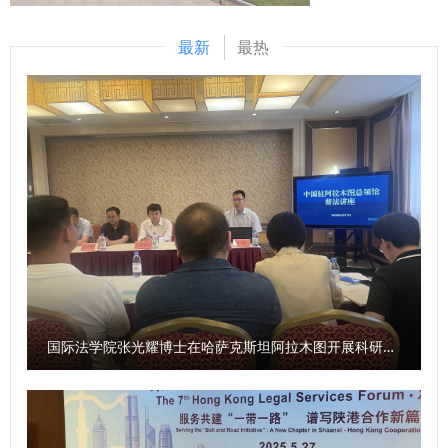
国家庭教育学会、重庆蚂蚁消费金融有限公司等单位的多方联
新大赛，持续推动“精彩一课、课课精彩”品牌教学活动。在微
保持对生活的热爱与对法律信念的坚守，秉持善良正直，以不
动，也为大学生金融安全教育探索出新模式，为后续推进全国
专业建设方面，将以“学科交叉、精准定位”为原则，构建模块
最新
最热
断求索、勇攀高峰的精神，在民商法学院筑就青春梦想。 学
高校金融安全教育常态化开展提供了有益参考。 （供稿：经
化课程体系，进一步完善多元化人才培养格局。 （供稿：民
院教学秘书章思悦为新生讲授了学院人才培养方案与教学管理
济法学院（知识产权学院）撰稿：王可卓 审核：李建梅）
商法学院 撰稿：章思悦 审核：朱茂）
制度等内容。在校生代表2023级本科生王思涵和新生代表
2025级本科生肖子正进行了发言。 此次2025级新生开学典礼
暨院长书记第一课的举办，为2025级新同学点亮了大学征程
的灯塔。希望新生们以开学第一课为序章，筑牢信仰之基，锤
炼过硬本领，在民商法学院扬起理想风帆，全力谱写为法治中
国建设贡献力量的青春答卷。 （供稿：民商法学院 撰稿：张
智超 审核：朱茂）
国际法学院张光耀博士在哈萨克斯坦阿拉木图开展科研与社会服务活动