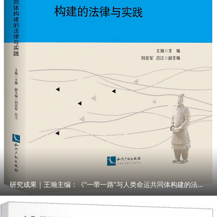
研究成果｜王瀚主编：《“一带一路”与人类命运共同体构建的法律与实践》