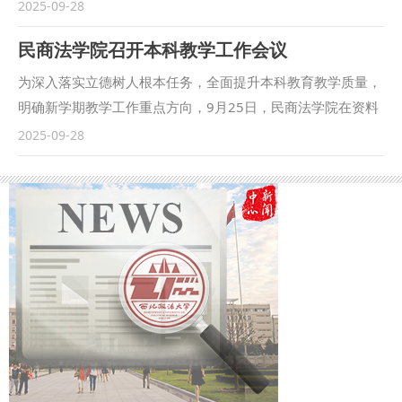
融安全教育活动——“金融科普花花车”走进校园活动在我校长
2025-09-28
他还对同学们提出三点希望：一是深植红色根脉，以忠诚铸魂
安校区举行，西安市公安局韦曲派出所、华安证券投教基地、
民商法学院召开本科教学工作会议
立心，在延安精神滋养中，忠诚于对马克思主义的信仰和对法
西安市志愿者协会共同参与，为同学们送上一场兼具趣味性与
治中国的坚守；二是精研法治真义，以德法兼修立身，既要钻
实用性的金融安全知识盛宴，以多元协作模式筑牢大学生金融
为深入落实立德树人根本任务，全面提升本科教育教学质量，
进法典条文穷究其理，又要躬身实践体悟“奉法图强”的重量；
安全防护网。 活动现场氛围热烈，“金融科普花花车”以互动体
明确新学期教学工作重点方向，9月25日，民商法学院在资料
三是勇担时代使命，以实干笃行立业，通过社会实践、专业见
验为核心载体，设置金融知识问答、防诈骗案例讲解、模拟理
室召开本科教学工作会议。学院领导班子、各教研室主任、党
2025-09-28
习、实习等各项校内外活动锤炼本领，投身基层社会治理。最
财实操等多个板块。西安市韦曲派出所民警结合真实案例，详
支部书记及教学管理工作人员参会，围绕“教风、学风、作
后他鼓励同学们以校史为鉴、以使命为帆，让青春在法治中国
解校园贷、电信诈骗等常见金融风险的识别与应对技巧；华安
风”建设、教学质量提升、思政融合、课程建设与专业创新展
建设的实践中绽放光彩，成长为堪当民族复兴重任的法治新
证券投教基地工作人员通过趣味小游戏，引导学生树立理性消
开部署。 会议传达校级督导意见，建立“反馈－整改－提升”闭
人。 程淑娟为2025级全体新生讲授了“院长第一课”。她对
费与投资观念；志愿者现场发放金融安全手册，手把手指导同
环机制，要求各教研室针对课程设计、实践教学等关键环节制
2025级新生的到来表示热烈欢迎，并介绍了学院的学科优
学们辨别虚假金融信息。同学们积极参与互动，主动咨询金融
定优化方案，实行分工到人、留痕管理。 会议强调，要扎实
势、师资力量及多元培养模式等基本情况，最后对同学们提出
安全疑问，在轻松氛围中提升金融素养。 此次活动以“实践育
推进习近平法治思想“三进”工作，全院师生要有高度的政治自
了三点要求：一是厚植家国情怀，牢记责任使命，将个人发展
人”为核心目标，将专业金融知识转化为贴近学生的生动内
觉和强烈的责任担当，持续加强“三风”建设。在思政融合方
与时代进程紧密联系，为建设法治中国贡献力量；二是以专业
容，不仅帮助同学们系统掌握了防范金融风险、维护自身权益
面，要通过案例解析、场景模拟实现知识与价值引领统一，打
学习为中心，全面提升自身素养，优先夯实专业基础，在学习
的实用技能，更引导其树立正确的消费观与价值观，从源头减
造“一专业一特色”思政模式。针对课程建设，学院继续坚持“以
之余锻炼综合能力；三是塑造完善人格，争做全面发展优秀人
少校园金融安全隐患。我校经济法学院（知识产权学院）与中
赛促改”，组织骨干教师分享教学经验、青年教师参与教学创
才，用积极思维应对问题，在实践中增长才干，她希望同学们