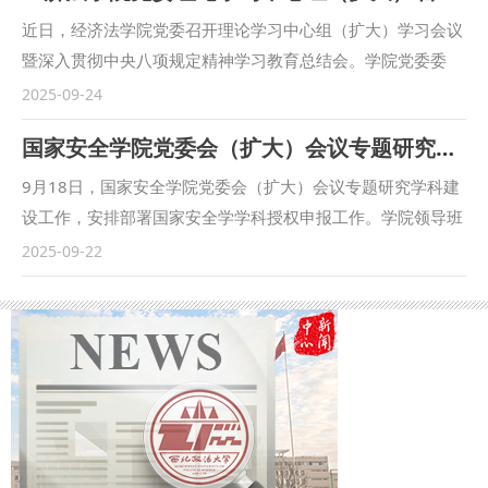
长张宏斌代表图书馆向2024-2025学年优秀志愿者与社团干部
近日，经济法学院党委召开理论学习中心组（扩大）学习会议
表示感谢。他充分肯定了同学们在阅读推广、公众号运营及读
暨深入贯彻中央八项规定精神学习教育总结会。学院党委委
者服务等图书馆工作中付出的努力与奉献，并希望受表彰的同
员、领导班子成员、党支部书记、科级干部参加，会议由党委
2025-09-24
学们持续发扬爱岗敬业、团结友爱的精神，在未来的学习与生
书记李建梅主持。 会议学习了习近平总书记给全国特岗教师
国家安全学院党委会（扩大）会议专题研究部署国家安全学学科建设工作
活中葆有热爱，坚持阅读，践行志愿服务，彰显青春担当。
代表的回信精神、在纪念中国人民抗日战争暨世界反法西斯战
本次会议表彰了在图书馆学生管理委员会、志愿服务者、读书
争胜利80周年大会上的讲话精神、在“上海合作组织+”会议上
9月18日，国家安全学院党委会（扩大）会议专题研究学科建
促进会、馆刊编辑部、官微编辑部工作中表现优异的270名学
的讲话精神和在西藏自治区成立60周年庆祝活动上的讲话精
设工作，安排部署国家安全学学科授权申报工作。学院领导班
生，他们积极奉献，用行动诠释了志愿服务精神。张宏斌，党
神，学习了中共中央政治局会议精神、中央党的建设工作领导
子成员、院长助理、教研室主任、党支部书记参加会议。会议
2025-09-22
总支书记翁晓磊及指导老师们为获奖同学代表颁发了证书。
小组会议精神等。 学院副院长薛亮、党委委员郑艳馨、党支
由学院党委书记李政敏主持。 会议集体学习了习近平总书记
学生代表作获奖发言时表示在志愿服务中锤炼了能力、收获了
部书记孙栋围绕“弘扬教育家精神 巩固学习教育成果 促进学院
关于加快构建中国特色哲学社会科学、总体国家安全观的重要
成长，未来将继续秉持奉献精神，以热忱助力传递书香。
工作发展”进行了交流发言。 学院党委副书记李恒代表学院党
论述，学习国家安全学新增博士硕士学位授权点审核申请基本
（供稿：图书馆 撰稿：李亚兰 审核：张宏斌）
委系统总结了学院深入贯彻中央八项规定精神学习教育开展情
条件。 会议要求，学院上下要进一步统一思想、凝聚共识，
况。学院党委坚持学查改一体推进，在解决实际问题、改进作
深刻认识学科建设对学院发展的引领作用，依托学院现有学科
风、制度建设等方面取得实效，党员干部普遍经受了一次深刻
基础和研究平台，对标国家安全学学科建设目标，优化师资力
的政治历练、思想淬炼、党性锻炼、作风锤炼，推动促进了学
量，整合成果资源，凝练特色方向，科学制定长远战略，制定
院工作迈上新台阶。 李建梅在总结中强调，要持续强化作风