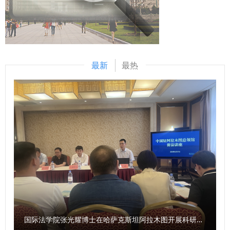
切实可行的建设方案和提升措施，配合学校全力完成国家安全
教育，加强理论武装，筑牢思想堤坝，自觉养成严格遵守中央
学学科授权申报工作和建设工作。 会议强调，各教研室要提
八项规定及其实施细则精神的好习惯。要建立长效机制，将此
高政治站位，立足学院发展现实需求，切实增强国家安全学学
次的学习成果转化为工作动力、治理效能，为学院的高质量发
科建设的紧迫感、危机感、使命感，以成立新教研室为契机，
展提供坚实保障。 （供稿：经济法学院（知识产权学院） 撰
以教研室主任为牵头人，加强组织领导，强化责任落实，不断
最新
最热
稿：李小斐 审核：李建梅）
汇聚学科建设资源，推动学院学科建设工作不断迈上新台阶。
会议通过了《国家安全学院党委关于推进国家安全学学科建设
的意见》。 （供稿：国家安全学院（反恐怖主义法学院） 撰
稿：王卓 审核：李政敏）
国际法学院张光耀博士在哈萨克斯坦阿拉木图开展科研与社会服务活动