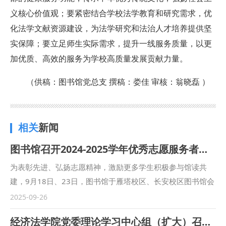
义核心价值观；要紧密结合学校法学教育和研究需求，优
化法学文献资源建设，为法学研究和法治人才培养提供坚
实保障；要立足师生实际需求，提升一线服务质量，以更
加优质、高效的服务为学校高质量发展贡献力量。
（供稿：图书馆党总支 撰稿：娄佳 审核：翁晓磊 ）
相关
新闻
图书馆召开2024-2025学年优秀志愿服务者、社团干部表彰大会
为表彰先进、弘扬志愿精神，激励更多学生积极参与馆读共
建，9月18日、23日，图书馆于雁塔校区、长安校区图书馆会
议室召开2024-2025学年优秀志愿服务者、社团干部表彰大
2025-09-26
会。图书馆党政领导班子、相关指导老师及40余名学生代表参
经济法学院党委理论学习中心组（扩大）召开学习会议暨深入贯彻中央八项规定精神学习教育总结会
加会议。图书馆党总支副书记、副馆长盖青青主持会议。 馆