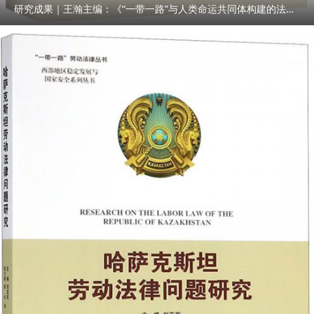
研究成果｜王瀚主编：《“一带一路”与人类命运共同体构建的法律与实践》