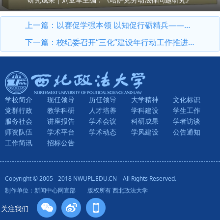
上一篇：
以赛促学强本领 以知促行砺精兵——我校首届科级干部素质能力大赛圆满落幕
下一篇：
校纪委召开“三化”建设年行动工作推进会
学校简介
现任领导
历任领导
大学精神
文化标识
党群行政
教学科研
人才培养
学科建设
学生工作
服务社会
讲座报告
学术会议
科研成果
学者访谈
师资队伍
学术平台
学术动态
学风建设
公告通知
工作简讯
招标公告
Copyright © 2005 - 2018 NWUPL.EDU.CN All Rights Reserved.
制作单位：新闻中心网宣部 版权所有 西北政法大学
关注我们