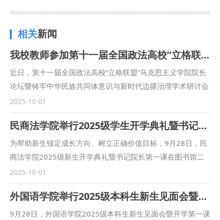
相关
新闻
我校教师参加第十一届全国政法高校“立格联盟”马克思主义学院院长论坛暨铸牢中华民族共同体意识与新时代边疆治理学术研讨会
近日，第十一届全国政法高校“立格联盟”马克思主义学院院长
论坛暨铸牢中华民族共同体意识与新时代边疆治理学术研讨会
在新疆政法学院举行。我校马克思主义学院副院长鲁洋、院长
2025-10-01
助理赵琳、闫欢应邀参会。 在论坛主旨发言环节，鲁洋作题
民商法学院举行2025级学生开学典礼暨书记院长第一课
为“‘四个与共’与铸牢中华民族共同体意识”的发言。在平行论坛
发言环节，赵琳作题为“一核两融·三维协同：西北政法大学思
为帮助新生锚定成长方向、树立正确价值目标，9月28日，民
政课教学高质量发展的实践探索”的发言。鲁洋还参加了“立格
商法学院2025级新生开学典礼暨书记院长第一课在图书馆二
联盟”高校院长与组团式对口援助新疆政法学院马克思主义学
楼满天星报告厅举行。民商法学院党委书记朱茂、院长程淑娟
2025-10-01
院院长联席会议。 本次立格联盟院长论坛的举办恰逢庆祝新
等党政领导、行政干部、辅导员及2025级全体本科生、二学
外国语学院举行2025级本科生新生见面会暨开学第一课
疆维吾尔自治区成立70周年之际，论坛紧紧聚焦铸牢中华民族
位学生参加活动，活动由学院副院长凤建军主持。 在庄严肃
共同体意识和新时代边疆治理，是高校人文社会科学研究围绕
穆的国歌声中，本次典礼正式拉开了序幕。 朱茂为2025级全
9月28日，外国语学院2025级本科生新生见面会暨开学第一课