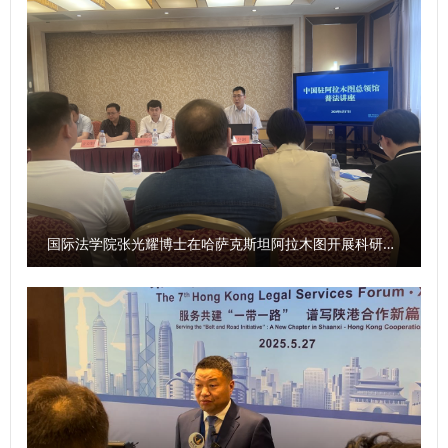
之余锻炼综合能力；三是塑造完善人格，争做全面发展优秀人
合课程学习、社会实践、与专业实习等方面分享了自己的成长
才，用积极思维应对问题，在实践中增长才干，她希望同学们
经历。2025级新生代表宋琪表示将牢记师长期许、学长嘱
保持对生活的热爱与对法律信念的坚守，秉持善良正直，以不
托，在未来的学习生活中追求卓越、不负韶华。 （供稿：外
断求索、勇攀高峰的精神，在民商法学院筑就青春梦想。 学
国语学院 撰稿：崔玮 审核：杨华）
院教学秘书章思悦为新生讲授了学院人才培养方案与教学管理
制度等内容。在校生代表2023级本科生王思涵和新生代表
2025级本科生肖子正进行了发言。 此次2025级新生开学典礼
暨院长书记第一课的举办，为2025级新同学点亮了大学征程
的灯塔。希望新生们以开学第一课为序章，筑牢信仰之基，锤
国际法学院张光耀博士在哈萨克斯坦阿拉木图开展科研与社会服务活动
炼过硬本领，在民商法学院扬起理想风帆，全力谱写为法治中
国建设贡献力量的青春答卷。 （供稿：民商法学院 撰稿：张
智超 审核：朱茂）