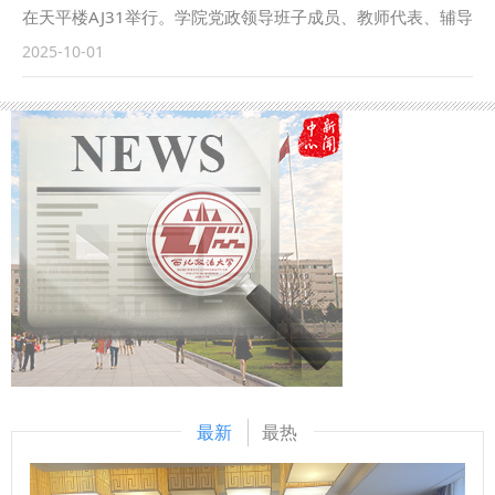
党在新时代中心工作的体现，为进一步贯彻落实新时代治疆方
体新生讲授了“书记第一课”。他表示，学校红色基因浓厚，法
在天平楼AJ31举行。学院党政领导班子成员、教师代表、辅导
略提供了学术交流与实践探索的平台。 （供稿：马克思主义
学特色鲜明，建校以来为国家和社会培养了大量人才。同时，
员以及全体2025级本科新生参加了本次活动。活动由学院党
2025-10-01
学院 撰稿：鲁洋 审核：刘驰）
他还对同学们提出三点希望：一是深植红色根脉，以忠诚铸魂
委副书记、副院长刘瑾主持。 学院党委书记杨华以“承红色基
立心，在延安精神滋养中，忠诚于对马克思主义的信仰和对法
因，扬时代新风”为题，为全体新生讲授开学第一课。他详细
治中国的坚守；二是精研法治真义，以德法兼修立身，既要钻
介绍了学校的校史校情及学院发展，要求新生们要以外语为桥
进法典条文穷究其理，又要躬身实践体悟“奉法图强”的重量；
梁，让中国声音响彻世界；以法律为坚守，让专业能力成为报
三是勇担时代使命，以实干笃行立业，通过社会实践、专业见
国利器；以品德为底色，让人格光芒超越技术逻辑；以奋斗为
习、实习等各项校内外活动锤炼本领，投身基层社会治理。最
笔墨，将青春足迹深深印刻在祖国大地；以校训为指引，
后他鼓励同学们以校史为鉴、以使命为帆，让青春在法治中国
将“强国有我”融入行动自觉。 院长窦坤为新生送上寄语，鼓励
建设的实践中绽放光彩，成长为堪当民族复兴重任的法治新
大家争做“扎实的学习者” “有心的观察者” “勇敢的探索者”。她
人。 程淑娟为2025级全体新生讲授了“院长第一课”。她对
表示，新生正处于从“英语学习者迈向“语言传播者”的起步阶
2025级新生的到来表示热烈欢迎，并介绍了学院的学科优
段，希望大家在课堂、社团活动与专业竞赛中收获成长，将青
势、师资力量及多元培养模式等基本情况，最后对同学们提出
春理想融入“用英语讲好中国法治故事” 的使命中。 副院长陈河
了三点要求：一是厚植家国情怀，牢记责任使命，将个人发展
围绕专业人才培养方案、专业实习实训、毕业生就业等方面详
最新
最热
与时代进程紧密联系，为建设法治中国贡献力量；二是以专业
细进行了介绍。教师代表郭静媛以“融通、探索、成长”三个关
学习为中心，全面提升自身素养，优先夯实专业基础，在学习
键词向新生分享了专业学习的方法。在校生代表党子裕同学结