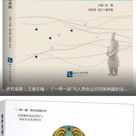
研究成果｜王瀚主编：《“一带一路”与人类命运共同体构建的法律与实践》