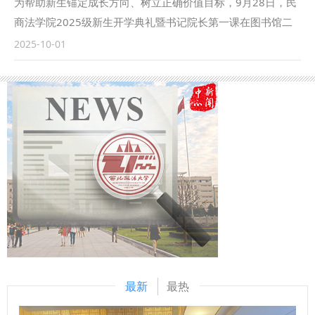
为帮助新生锚定成长方向、树立正确价值目标，9月28日，民
政课教学高质量发展的实践探索”的发言。鲁洋还参加了“立格
商法学院2025级新生开学典礼暨书记院长第一课在图书馆二
联盟”高校院长与组团式对口援助新疆政法学院马克思主义学
楼满天星报告厅举行。民商法学院党委书记朱茂、院长程淑娟
2025-10-01
院院长联席会议。 本次立格联盟院长论坛的举办恰逢庆祝新
等党政领导、行政干部、辅导员及2025级全体本科生、二学
疆维吾尔自治区成立70周年之际，论坛紧紧聚焦铸牢中华民族
位学生参加活动，活动由学院副院长凤建军主持。 在庄严肃
共同体意识和新时代边疆治理，是高校人文社会科学研究围绕
穆的国歌声中，本次典礼正式拉开了序幕。 朱茂为2025级全
党在新时代中心工作的体现，为进一步贯彻落实新时代治疆方
体新生讲授了“书记第一课”。他表示，学校红色基因浓厚，法
略提供了学术交流与实践探索的平台。 （供稿：马克思主义
学特色鲜明，建校以来为国家和社会培养了大量人才。同时，
学院 撰稿：鲁洋 审核：刘驰）
他还对同学们提出三点希望：一是深植红色根脉，以忠诚铸魂
立心，在延安精神滋养中，忠诚于对马克思主义的信仰和对法
治中国的坚守；二是精研法治真义，以德法兼修立身，既要钻
进法典条文穷究其理，又要躬身实践体悟“奉法图强”的重量；
三是勇担时代使命，以实干笃行立业，通过社会实践、专业见
习、实习等各项校内外活动锤炼本领，投身基层社会治理。最
后他鼓励同学们以校史为鉴、以使命为帆，让青春在法治中国
最新
最热
建设的实践中绽放光彩，成长为堪当民族复兴重任的法治新