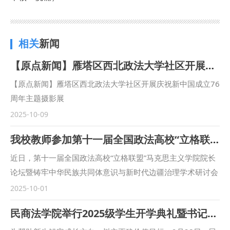
相关
新闻
【原点新闻】雁塔区西北政法大学社区开展庆祝新中国成立76周年主题摄影展
【原点新闻】雁塔区西北政法大学社区开展庆祝新中国成立76
周年主题摄影展
https://yuandian.xiancity.cn/application/fcinformation/mo
2025-10-09
bile/#/ArticleDetail/527690/undefined?t=1759651749638
我校教师参加第十一届全国政法高校“立格联盟”马克思主义学院院长论坛暨铸牢中华民族共同体意识与新时代边疆治理学术研讨会
近日，第十一届全国政法高校“立格联盟”马克思主义学院院长
论坛暨铸牢中华民族共同体意识与新时代边疆治理学术研讨会
在新疆政法学院举行。我校马克思主义学院副院长鲁洋、院长
2025-10-01
助理赵琳、闫欢应邀参会。 在论坛主旨发言环节，鲁洋作题
民商法学院举行2025级学生开学典礼暨书记院长第一课
为“‘四个与共’与铸牢中华民族共同体意识”的发言。在平行论坛
发言环节，赵琳作题为“一核两融·三维协同：西北政法大学思