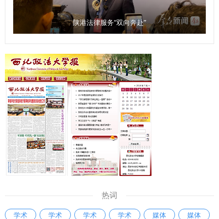
国建设贡献力量的青春答卷。 （供稿：民商法学院 撰稿：张
智超 审核：朱茂）
陕港法律服务“双向奔赴”
热词
学术
学术
学术
学术
媒体
媒体