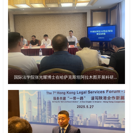
人。 程淑娟为2025级全体新生讲授了“院长第一课”。她对
2025级新生的到来表示热烈欢迎，并介绍了学院的学科优
势、师资力量及多元培养模式等基本情况，最后对同学们提出
了三点要求：一是厚植家国情怀，牢记责任使命，将个人发展
与时代进程紧密联系，为建设法治中国贡献力量；二是以专业
学习为中心，全面提升自身素养，优先夯实专业基础，在学习
之余锻炼综合能力；三是塑造完善人格，争做全面发展优秀人
才，用积极思维应对问题，在实践中增长才干，她希望同学们
保持对生活的热爱与对法律信念的坚守，秉持善良正直，以不
断求索、勇攀高峰的精神，在民商法学院筑就青春梦想。 学
国际法学院张光耀博士在哈萨克斯坦阿拉木图开展科研与社会服务活动
院教学秘书章思悦为新生讲授了学院人才培养方案与教学管理
制度等内容。在校生代表2023级本科生王思涵和新生代表
2025级本科生肖子正进行了发言。 此次2025级新生开学典礼
暨院长书记第一课的举办，为2025级新同学点亮了大学征程
的灯塔。希望新生们以开学第一课为序章，筑牢信仰之基，锤
炼过硬本领，在民商法学院扬起理想风帆，全力谱写为法治中