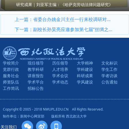
研究成果｜刘亚军主编：《哈萨克劳动法律问题研究》
上一篇：
省委台办姚金川主任一行来校调研对台工作
下一篇：
副校长孙昊亮应邀参加第七届“丝绸之路”沿线国家法治合作高端论坛
学校简介
现任领导
历任领导
大学精神
文化标识
党群行政
教学科研
人才培养
学科建设
学生工作
服务社会
讲座报告
学术会议
科研成果
学者访谈
师资队伍
学术平台
学术动态
学风建设
公告通知
工作简讯
招标公告
Copyright © 2005 - 2018 NWUPL.EDU.CN All Rights Reserved.
制作单位：新闻中心网宣部 版权所有 西北政法大学
关注我们