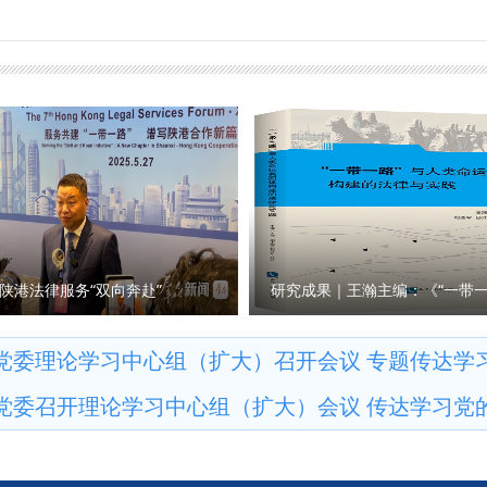
柳 审核：李政敏）
思考与现实关切紧密结合起来，全面学习领会党的创新理论与法治思
体会议公报，并进行学习研讨。 会议强调，党的二十届四中全会是
领导，主动抵制错误思潮，确保在法治道路上行稳致远；要注重厚植
键时期召开的一次重要会议，全会审议通过的相关文件，为坚持和完
之能、勇担时代之责，将个人成长融入法治中国建设的生动实践；要
体系和治理能力现代化指明了方向。学院上下要充分认识全会的重大
悟中坚定法治理想，在实践磨砺中锤炼专业本领，为全面建设社会主
上来。 会议要求，要深入学习贯彻党的二十届四中全会精神，将其
商法学院 撰稿：昌盛 审核：朱茂）
会精神为指导，加强学院的制度建设，完善内部治理体系，提高治理
政治引领，确保学院意识形态领域安全。同时，还要做好中华优秀传
优势和专业特长，深入研究中华优秀传统文化的内涵、价值和当代意
保障。 会议强调，全体与会人员要进一步提高政治站位，增强学习
本本学、深入思考学、联系实际学，做到学深悟透、融会贯通。各党
确保全会精神传达到每一位党员。要将学习成果转化为实际行动，落
陕港法律服务“双向奔赴”
中，为推动学院事业高质量发展贡献力量。 （供稿：哲学与社会发展
党委理论学习中心组（扩大）召开会议 专题传达学
党委召开理论学习中心组（扩大）会议 传达学习党