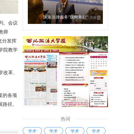
陕港法律服务“双向奔赴”
判。会议
教师
充分发挥
学院教学
学改革、
案的各项
展路径。
热词
学术
学术
学术
学术