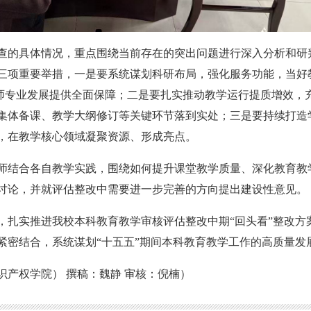
查的具体情况，重点围绕当前存在的突出问题进行深入分析和研
三项重要举措，一是要系统谋划科研布局，强化服务功能，当好
教师专业发展提供全面保障；二是要扎实推动教学运行提质增效，
集体备课、教学大纲修订等关键环节落到实处；三是要持续打造
，在教学核心领域凝聚资源、形成亮点。
师结合各自教学实践，围绕如何提升课堂教学质量、深化教育教
讨论，并就评估整改中需要进一步完善的方向提出建设性意见。
，
扎实推进
我校
本科教育教学审核评估整改中期
“
回头看
”
整改方
紧密结合，系统谋划“十五五”期间本科教育教学工作的高质量发
识产权学院） 撰稿：魏静 审核：倪楠）