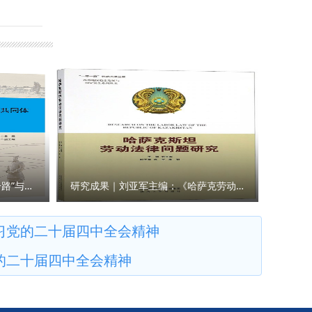
想；要始
在全面建
爱国主义
善中国特
坚持以习
意义，切
义现代化
与学院的
能力和水
统文化的
义，为文
贯彻全会
支部要迅
实到学院
研究成果｜王瀚主编：《“一带一路”与人类命运共同体构建的法律与实践》
研究成果｜刘亚军主编：《哈萨克劳动法律问题研究》
学院 撰
习党的二十届四中全会精神
的二十届四中全会精神