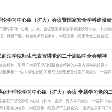
理论学习中心组（扩大）会议暨国家安全学科建设研
召开理论学习中心组（扩大）会议暨国家安全学科建设研讨会。中心组
记、科级干部、特邀教师代表参加。学院党委书记李政敏主持会议。
中央委员会第四次全体会议公报》《中共中央关于制定国民经济和社
了习近平总书记在党外人士座谈会上的重要讲话精神，习近平总书记
民商法学院师生代表宣讲党的二十届四中全会精神
近平总书记给天津大学全体师生的回信精神，学习了中共中央印发《
、穆兴天、陈京春、刘卫波分别围绕国家安全学学科建设进行交流发
全会精神，引导广大学子深刻领悟全会精神的丰富内涵与实践要求，1
。 会议强调，要深入学习宣传，强化思想理论武装。各支部要通过“
校区枫桥“一站式”学生社区·习近平法治思想宣传室开展党的二十届四
生党员全面系统学习全会公报和“十五五”规划建议内容，把全会精神
表参加，学院党委书记朱茂主持会议。 张军政在宣讲中全面回顾了“十
核心工作。要深入研究阐释，打造特色研究平台。坚持问题导向，聚
就，并立足新的历史方位，系统阐释了“十五五”时期法治中国建设的
化学科资源、师资资源和学术资源，开展有组织科研活动，实现理论
五五”新征程的历史起点，要找准新时代法治建设的战略定位与发展方
革，提高教育教学质量。系统加强国家安全学学科建设，优化课程内
价值导向与实践路径，在历史纵深中找准法治中国建设的时代坐标，
院党委召开理论学习中心组（扩大）会议，深入学习党的二十届四中全
质量评估与反馈机制，全面提升学院教育教学质量。 （供稿：国家
务，在守正创新中推进国家治理能力现代化。他勉励青年学子在学习
部书记参加会议，学院党委书记寇汉军主持会议。 会议全文学习了