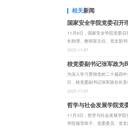
相关
新闻
国家安全学院党委召开
11月6日，国家安全学院党委
长助理、教研室主任、党支部书
体学习了《中国共产党第二十届
2025-11-07
十五个五年规划的建议》，学习
校党委副书记张军政为
业大学全体师生的回信精神、习
党思想政治工作条例》。舒洪水
为深入学习贯彻党的二十届四中
人员围绕学习内容交流心得体会
日，校党委副书记张军政在长安
课”、主题党日等形式，组织师
神专题宣讲，民商法学院师生代
2025-11-07
科建设、教学科研、人才培养等
期我国法治建设所取得的重大成
域、重点地域国家安全问题，优
与发展方向。他强调，站在“十
库建设齐头并进。要深化教学改
牢牢把握法治建设的政治方向、
11月3日，哲学与社会发展学
设计，加强师资队伍建设，完善
划中明确法治体系建设的重点任
学院领导班子、党委委员、党支