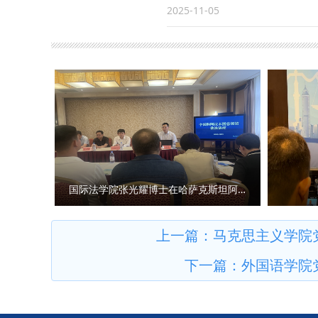
（反恐怖主义法学院） 撰稿：杨
持活学活用、知行合一，把理论
党第二十届中央委员会第四次全
2025-11-05
终坚定政治立场，自觉坚持党的
设社会主义现代化国家新征程关
情怀，筑牢信仰之基、提升专业
色社会主义制度、推进国家治理
近平法治思想为指导，在学思践
实把思想和行动统一到全会精神
国家贡献青春力量。 （供稿：民
各项工作紧密结合起来。要以全
平。要强化意识形态工作，做好
理论阐释工作，发挥学院的学科
化强国建设提供理论支持和智力
精神的自觉性和坚定性。要原原
速组织党员干部开展学习讨论，
国际法学院张光耀博士在哈萨克斯坦阿拉木图开展科研与社会服务活动
的教学、科研、管理等各项工作
稿：李彧嘉 审核：寇汉军）
上一篇：
马克思主义学院
下一篇：
外国语学院