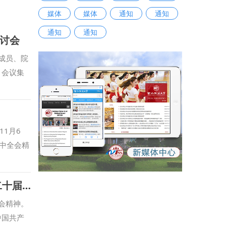
媒体
媒体
通知
通知
通知
通知
讨会
成员、院
 会议集
会发展第
给中国农
中国共产
言，与会
1月6
三会一
中全会精
紧密融入学
四五”时
焦重点领
战略定位
哲学与社会发展学院党委召开理论学习中心组（扩大）会议 专题学习党的二十届四中全会精神
研究与智
向，必须
容与教学
在系统谋
会精神。
安全学院
中应当坚
中国共产