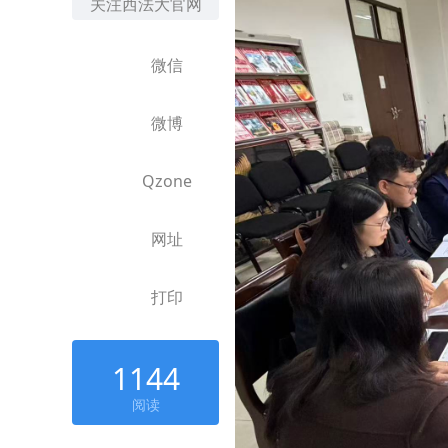
关注西法大官网
微信
微博
Qzone
网址
打印
1144
阅读