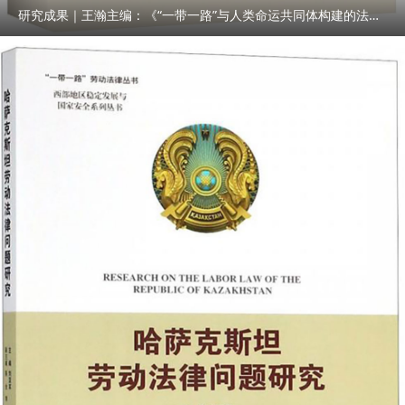
研究成果｜王瀚主编：《“一带一路”与人类命运共同体构建的法律与实践》