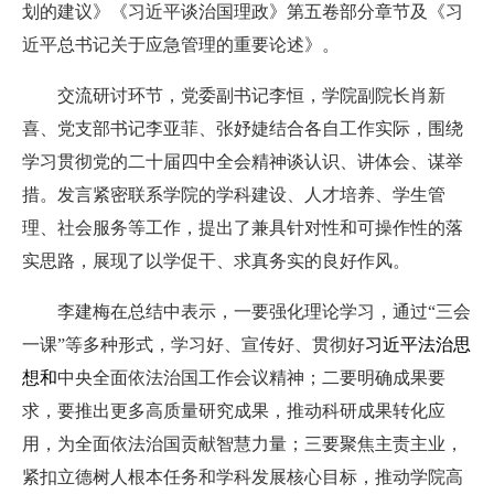
划的建议》《习近平谈治国理政》第五卷部分章节及《习
近平总书记关于应急管理的重要论述》
。
交流研讨环节，党委副书记李恒，学院副院长肖新
喜、党支部书记李亚菲、张妤婕结合各自
工作
实际，围绕
学习贯彻
党的二十届四中全会
精神谈认识、讲体会、谋举
措。发言紧密联系学院
的
学科建设、人才培养、学生管
理、
社会服务
等
工作，
提出了兼具针对性和可操作性的落
实思路，展现了以学促干、求真务实的良好作风。
李建梅在
总结
中
表示
，一要强化理论学习，
通过“三会
一课”等多种形式，学习好、宣传好、贯彻好
习近平法治思
想和
中央全面依法治国工作会议精神
；二要明确成果要
求，
要推出更多高质量研究成果，推动科研成果转化应
用，为全面依法治国贡献智慧力量；
三要聚焦主责主业，
紧扣立德树人根本任务和学科发展核心目标，推动学院高