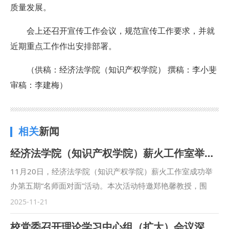
质量发展
。
会上还召开宣传工作会议，规范宣传工作要求
，
并就
近期重点工作作出
安排
部署。
（
供稿：经济法学院（知识产权学院） 撰稿：李小斐
审稿：李建梅
）
相关
新闻
经济法学院（知识产权学院）薪火工作室举办第五期“名师面对面”活动
11月20日，经济法学院（知识产权学院）薪火工作室成功举
办第五期“名师面对面”活动。本次活动特邀郑艳馨教授，围
绕“有趣的经济法学”主题，开展了一场精彩生动的讲授。活动
2025-11-21
由学院党委副书记李恒主持，百余名学生积极参与活动。 郑
校党委召开理论学习中心组（扩大）会议深入学习贯彻中央全面依法治国工作会议精神
艳馨教授用近期“房价的多米诺骨牌效应”引入主题，列举弹窗