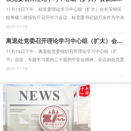
广告、饭店扫码点单、个人信息泄露现象等生活中的例子，进
11月19日下午，校党委理论学习中心组（扩大）在长安校区
一步说明经济法与人们的日常生活紧密相连。第二阶段，她强
校务楼二楼报告厅召开学习会议。校党委书记赵万东作为中央
调了十个经济法基础理论作为经济法重点学习的内容，并对经
全面依法治国工作会议与会代表，第一时间传达学习习近平总
2025-11-19
济法中的基础概念和体系进行讲解。对于“怎样学习经济法
书记对全面依法治国工作作出的重要指示和中央全面依法治国
离退处党委召开理论学习中心组（扩大）会议 专题学习党的二十届四中全会精神
学”这一问题，她提出七点方法，建议各位同学以课本为基
工作会议精神。 会议指出，此次中央全面依法治国工作会议
础，灵活运用各类资源，关注社会热点，将法学与思政相结
是党的历史上第二次就全面依法治国工作召开的全局性重要会
11月18日下午，离退处党委组织召开理论学习中心组（扩
合，希望同学们做到德学兼备。 “名师面对面”系列活动作为学
议，对于新征程上不断开创法治中国建设新局面具有重大而深
大）会议，专题学习党的二十届四中全会精神。会议由处党委
院“一站式”学生社区建设的重要环节，打破师生交流障碍，提
远的意义。习近平总书记的重要指示高屋建瓴、思想深邃，为
书记陈永康主持，党委委员、各支部书记及行政党支部党员参
2025-11-19
供师生面对面进行交流互动的机会，厚植学术信仰、涵养价值
进一步推进全面依法治国指明了前进方向、提供了根本遵循。
加学习。 会议强调，党的二十届四中全会是在迈向第二个百
追求。学院将持续依托这一品牌活动，邀请更多学者走进社
全校上下要深刻认识这次会议的重大意义，切实把思想和行动
年奋斗目标的关键时期召开的一次重要会议，其审议通过的公
区，以思想的力量启迪学生发展与成长，助力学生发展为德才
统一到党中央关于全面依法治国工作的决策部署上来。 赵万
报系统描绘了“十五五”时期国家发展的宏伟蓝图，是各项事业
兼备的法律人才。 （供稿：经济法学院（知识产权学院）撰
东强调，政法院校是法治中国建设的重要力量，法治人才培养
发展的根本遵循。 会议表示，公报中关于“健全基本公共服务
稿：王可卓 审核：李建梅）
是全面依法治国的重要环节。学习好、宣传好、研究好、贯彻
体系”“传承和弘扬中华优秀传统文化、革命文化、社会主义先
好中央全面依法治国工作会议精神和习近平法治思想，是学校
进文化”等重要部署，与离退休服务工作紧密相关，为提升服
当前和今后一个时期的重要政治任务。要全面学习领悟，结合
务管理水平指明了方向、注入了动力。 会议要求，全体人员