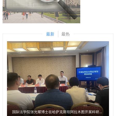
学习贯彻党的二十届四中全会精神，通过“三会一课”等多种形
必须提高政治站位，将学习贯彻党的二十届四中全会精神作为
式，不断深化对习近平法治思想的理解和把握。要深化研究阐
当前和今后一个时期的首要政治任务。要深刻把握“十五五”时
释，充分发挥学校学科专业和师资优势，建强用好习近平法治
期的战略目标与实践要求，坚持党的全面领导和人民至上的原
思想研究中心、人权研究中心等科研平台，紧密围绕法治政府
则，切实将学习成果转化为推动工作的实际行动，做到学思用
建设、全国统一大市场建设、社会治理法治化等全面依法治国
贯通、知信行统一，以高度的政治自觉、思想自觉和行动自
最新
最热
的重点任务，推出更多高质量研究成果，推动科研成果转化应
觉，推动离退休工作高质量发展。 （供稿：离退处 撰稿：王
用，为全面依法治国贡献智慧力量。要将学习贯彻会议精神与
星泽 审核：陈永康）
谋划学校“十五五”发展、明年重点工作紧密结合，以推动内涵
式发展为指引，施行学科拔尖计划，探索“优势学科领域－高
层次人才团队－有组织科研”三位一体的建设模式，强化以实
践为导向的人才培养机制，持续提升服务高水平对外开放、高
质量共建“一带一路”的质效，奋力开创学校事业高质量发展新
局面。 校党委理论学习中心组成员，各二级党组织书记，机
关处级以上领导干部参加会议。 （供稿：党委宣传部 撰稿：
张佼 审核：燕福民）
国际法学院张光耀博士在哈萨克斯坦阿拉木图开展科研与社会服务活动