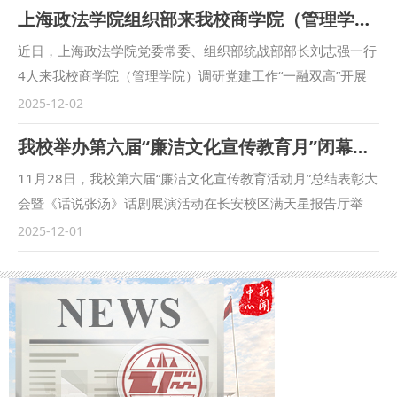
上海政法学院组织部来我校商学院（管理学院）调研党建工作
为即将奔赴考场的考研学生代表送去温暖与祝福。 活动现
场，学院领导将一份份定制的暖心礼包送到同学们手中。赵参
近日，上海政法学院党委常委、组织部统战部部长刘志强一行
寄语考研学子，要科学规划备考节奏，劳逸结合、保持平稳心
4人来我校商学院（管理学院）调研党建工作“一融双高”开展
态，以从容笃定的姿态迎接考试；遇有困难及时与老师、同学
情况。学院领导班子成员、部分党支部书记参加调研，学院党
2025-12-02
沟通交流，高效破解备考难题，全力以赴冲刺目标。蔡冰冰与
委书记赵参主持会议。 赵参对上海政法学院组织部一行表示
我校举办第六届“廉洁文化宣传教育月”闭幕式暨总结表彰大会
学生代表座谈交流，通过分享往届考研学生成功案例，鼓励大
热烈欢迎，并从学院党组织设置、党建“双创”、支部系部建
家增强信心，全力备战考试。 此次慰问活动为考研学子送去
设、特色品牌创建等方面，介绍学院党建与事业融合发展情
11月28日，我校第六届“廉洁文化宣传教育活动月”总结表彰大
关怀，愿全体考研学子携这份温暖从容应考、争创佳绩。学院
况。院长李晓宁介绍了学院办学历史以及学科专业布局、师资
会暨《话说张汤》话剧展演活动在长安校区满天星报告厅举
将持续关注学子备考状态，做好服务保障工作。 （供稿：商
队伍建设、人才培养等方面取得的突出成效。副院长、财务审
行。经济法学院（知识产权学院）党政领导及师生代表400余
2025-12-01
学院（管理学院）撰稿：刘政 审核：李晓宁）
计系党支部书记冯颖、工商管理教学部党支部书记赵杭莉，分
人参加活动，活动由学院廉洁文化宣传教育中心副主任李攀宇
别围绕样板支部、“双带头人”党支部书记工作室建设，介绍思
主持。 本次“廉洁文化宣传教育月”自启动以来，在校纪委机
路举措、主要做法和进展成效。 刘志强对学院党建引领事业
关、党委宣传部的支持协同下，先后举办了“廉洁光影，法韵
发展取得的成绩给予高度评价，并希望加强两校院系党组织的
匠心”廉洁剧本征集大赛、“清风伴读，廉影重现”红色剧本读演
交流，互学互鉴，促进两校基层党建工作取得更多突出成绩。
会、“戏韵传情，共话廉情”廉剧进社区、“聆听法治回响，坚守
会上，双方围绕基层党组织标准化规范化建设、党建品牌经验
廉洁初心”优秀校友职业经验分享会及廉亭大讲堂等活动，推