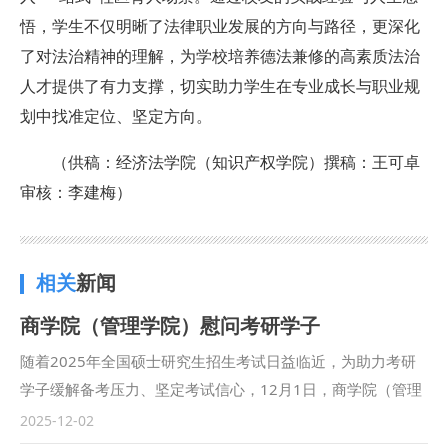
悟，学生不仅明晰了法律职业发展的方向与路径，更深化
了对法治精神的理解，为
学校
培养德法兼修的高素质法治
人才提供了有力支撑，切实助力学生在专业成长与职业规
划中找准定位、坚定方向。
（
供稿：
经济法学院（知识产权学院）
撰稿：王可卓
审核：李建梅
）
相关
新闻
商学院（管理学院）慰问考研学子
随着2025年全国硕士研究生招生考试日益临近，为助力考研
学子缓解备考压力、坚定考试信心，12月1日，商学院（管理
学院）举办“舒心解压送温暖”考研学子慰问活动。学院党委书
2025-12-02
记赵参、党委副书记蔺媛及2022级辅导员蔡冰冰出席活动，