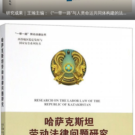
研究成果｜王瀚主编：《“一带一路”与人类命运共同体构建的法律与实践》