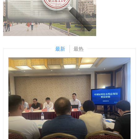
凝练、党建考核、成果转化、理论研究等内容展开深入探讨。
动廉洁文化在校园中蔚然成风，营造“学廉、崇廉、践廉”氛
此次调研活动为双方后续开展党建联建、拓展合作领域奠定了
围。 话剧《话说张汤》是由学院廉洁文化宣传教育中心自编
基础。下一步，学院党委将持续加强与兄弟院校的沟通交流，
自导、来自不同学院的30余名同学参与表演的廉洁主题话剧。
不断提升党建工作质量，推动党建与事业融合发展走得更深更
通过生动的舞台演绎，再现张汤秉持法治、坚守廉洁的历史形
实。 （供稿：商学院（管理学院） 撰稿：张琪 审核：赵参）
象，以及廉洁家风传承的重要性。该剧通过表演引导观众沉浸
式感悟廉洁精神内涵，深化对廉洁文化的理解，自创作以来，
最新
最热
先后展演近10场，已经成为我校廉洁教育的重要载体之一。
总结表彰环节，学院党委书记李建梅为“廉韵筑梦，清风扬
帆”廉洁剧本征集大赛获奖者颁奖。学院党委副书记、副院长
李恒为“廉洁文化宣传教育月”优秀工作人员颁奖。 本次“廉洁
文化宣传教育月”在校园内构建起全员参与、润物无声的清廉
教育生态。学校将以此次活动为契机，持续深耕廉洁文化建
设，推动廉洁理念深度融入教育教学、日常管理与师生生活各
维度，不断深化师生对清廉内涵的认知与认同，引导大家将廉
洁自律内化为行为准则、外化为行动自觉，共同筑牢校园清廉
根基，涵养风清气正、崇廉尚实的校园文化新风尚。 （供