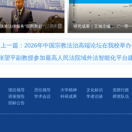
中山大学、新疆师范大学、西北大学等高校、科研院所的专家学者近
研究中心 撰稿：刘明昊 审核：彭瑞花）
陕港法律服务“双向奔赴”
上一篇：
2026年中国宗教法治高端论坛在我校举办
张望平副教授参加最高人民法院域外法智能化平台
现任领导
历任领导
大学精神
文化标识
党群行政
讲座报告
学术会议
科研成果
学者访谈
师资队伍
招标公告