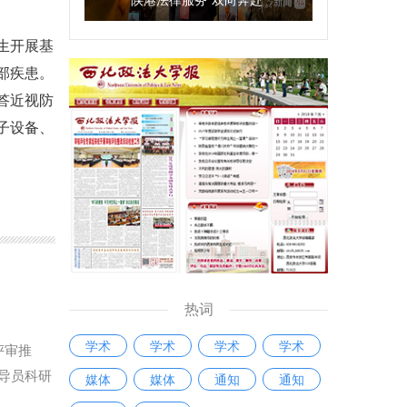
生开展基
部疾患。
答近视防
子设备、
热词
学术
学术
学术
学术
评审推
导员科研
媒体
媒体
通知
通知
与学生工