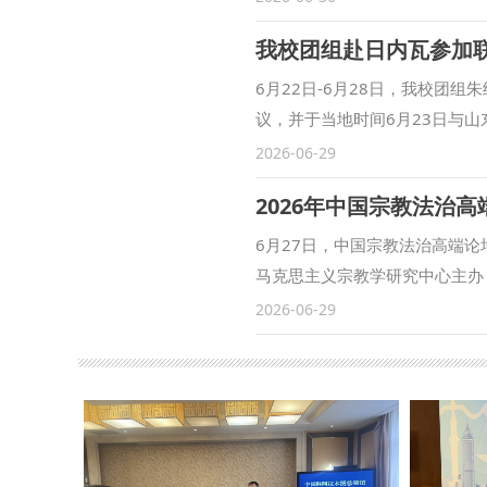
作实践紧密结合，探索新思路、
我校团组赴日内瓦参加
（供稿：学工部（武装部、学生
6月22日-6月28日，我校团
议，并于当地时间6月23日与山
会，来自中外40余位专家参会
2026-06-29
基于法治的全球数字人权治理的
2026年中国宗教法治
中，朱继萍以“算法性别歧视法
特点，阐释了中国关于算法性别
6月27日，中国宗教法治高端
国经验。郭淼以“数字电商保障
马克思主义宗教学研究中心主办
商创造的新型劳动形态、政府与
委委员、副校长单文华出席并致
2026-06-29
验。边会讨论进一步凝聚了规则共
表示，本次论坛旨在聚焦新时代
团与日内瓦爱梦成真基金会主席
研究，为做好新时代党的宗教工
工作交流座谈会，精准对接“二轨
规范体系建设、基层宗教事务治
权研究中心 撰稿：郭淼 审核：
实议题进行了深入研究和广泛探
基、紧跟数字时代、直面现实问