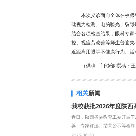
本次义诊面向全体在校师
础视力检测、电脑验光、裂隙
结合各项检查结果，眼科专家
控、视疲劳改善等师生普遍关
近距离用眼等不健康行为。活
（供稿：门诊部 撰稿：王
相关
新闻
我校获批2026年度陕
近日，陕西省委教育工委开展了
荐、专家评选、结果公示等程序
能力提升，依托校内思政育人培
2026-06-30