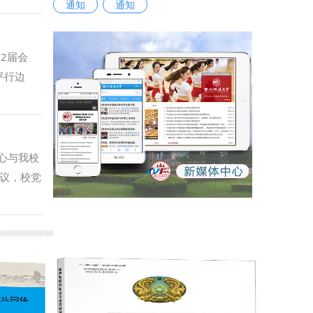
通知
通知
实效。
2届会
平行边
家义务、
。 边会
别歧视的
介绍了中
心与我校
从数字电
议，校党
中国经
 单文华
间，代表
实践探索
使团参加
宗教法律
供稿：人
理论和现
守理论根
国人民大