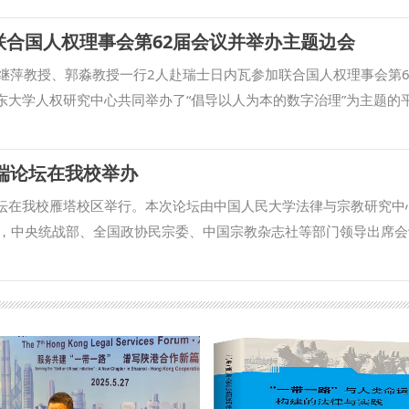
打造新举措，持续提升个人理论素养和研究能力，不断提高精准育人
联合国人权理事会第62届会议并举办主题边会
处） 撰稿：余瑞 审核：蒋国纲）
组朱继萍教授、郭淼教授一行2人赴瑞士日内瓦参加联合国人权理事会第6
东大学人权研究中心共同举办了“倡导以人为本的数字治理”为主题的
，边会围绕数字治理的伦理基础、推进全球数字人权的规范框架与国
时代内涵、人权保障的中国贡献等议题，中外嘉宾深入开展交流探讨
高端论坛在我校举办
律规制体系建设的中国实践”为题作了主题发言，发言系统梳理算法性
歧视法律规制体系的内涵，并就算法性别歧视法律规制的挑战及应对
论坛在我校雁塔校区举行。本次论坛由中国人民大学法律与宗教研究中
乡村妇女劳动权的中国经验”为题作了主题发言，结合西部乡村调研，
，中央统战部、全国政协民宗委、中国宗教杂志社等部门领导出席会
平台和MCN机构多元主体协同，以技术、政策和法治多维保障介绍
辞，开幕式由我校马克思主义宗教学研究中心执行主任彭瑞花主持。
识，CCTV、《人民日报》等10余家新闻媒体进行了报道。 参访期
宗教事务治理法治化，推动学术界围绕宗教法治建设开展前沿理论和
司徒博会面，就多项前沿长效合作项目达成共识；并赴中国驻日内瓦
作贡献智慧和力量。 在主旨发言与主题论坛中，与会学者重点围绕
外交”实践。代表团还应邀参加了6月22日青海省主题推介活动。 （
理、人工智能与互联网宗教事务治理、非法宗教活动依法治理等重大
马成）
讨。 冯玉军在闭幕式总结讲话中表示，加强宗教法治研究，必须坚
题，将理论与实践相结合，才能推动研究不断迈上新台阶。 来自中