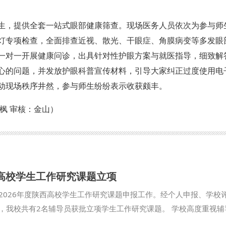
生，提供全套一站式眼部健康筛查。现场医务人员依次为参与师
灯专项检查，全面排查近视、散光、干眼症、角膜病变等多发眼
一对一开展健康问诊，出具针对性护眼方案与就医指导，细致解
心的问题，并发放护眼科普宣传材料，引导大家纠正过度使用电
动现场秩序井然，参与师生纷纷表示收获颇丰。
枫 审核：金山）
西高校学生工作研究课题立项
2026年度陕西高校学生工作研究课题申报工作。经个人申报、学校
，我校共有2名辅导员获批立项学生工作研究课题。 学校高度重视辅
育机制，鼓励辅导员紧扣青年学生思想特点与成长需求，将科研研究