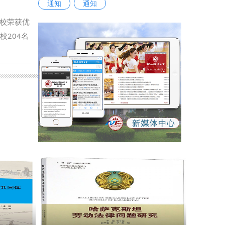
通知
通知
词，进一
展难题、
，石板老
推动学校
校荣获优
合鲜活生
“在推进
校204名
”核心内
野和中国
和鲜明的
水深情。
干部进一
紧扣立德
量。 本
气的报
，在全省
表示，将
实践对人
竞赛选拔
、求实
‘治理
写等方面
学校各项
也分享了
：朱茂）
化改革，
干部上了
创业本
祝越 审