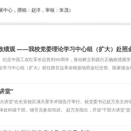
展中心，撰稿：赵洋，审核：朱茂）
年、纪念中国工农红军长征胜利90周年，推动树立和践行正确政绩观
理论学习中心组（扩大）前往陕甘边革命根据地照金纪念馆、陈家坡会
绩观”实践研学活动。 陕甘边革命根据地照金纪念馆为国家一级博物
扣“两点一存”的重要历史定位，系统展现了刘志丹、谢子长、习仲勋
讲堂”
山区革命根据地的壮阔历程，诠释了照金精神的厚重历史底蕴和鲜活
成员依次参观各主题展区，全面回顾陕甘边革命根据地从创建、发展
干部大讲堂”在长安校区满天星学术报告厅举行。校党委书记赵万东主持
影像资料与史料手稿，认真聆听烽火年代的革命故事，重温那段筚路
体处科级干部、辅导员参加培训。 赵万东指出，开设“干部大讲堂”是
辈们坚守信仰、扎根群众、顽强斗争的崇高品格。 参观结束后，全
教育，帮助广大干部进一步拓宽视野、增长才干、提升能力的重要举
党委书记赵万东代表学校向革命烈士敬献花篮，致以深切缅怀与崇高
勤学善思，将学校事业发展和自身岗位职责紧密结合，深入思考如何