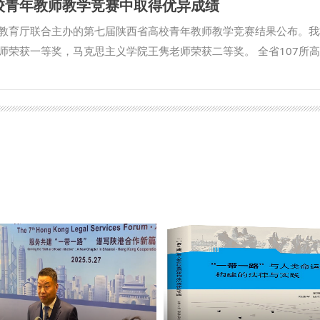
校青年教师教学竞赛中取得优异成绩
，敬献仪式结束，全体党员面向鲜红党旗肃立，高举右拳重温入党誓
找准定位、主动作为，切实把学习成果转化为提升管理能力、破解发
创业力量。 下午，一行人来到陈家坡会议旧址，百年古树浓荫如盖
加昂扬的精神状态和更加务实的工作作风，担当作为、笃行实干，为
教育厅联合主办的第七届陕西省高校青年教师教学竞赛结果公布。我
，共同聆听《弘扬照金精神 筑牢理想信念》专题微党课。授课人结
。 本期“干部大讲堂”特别邀请西北工业大学原党委书记张炜作题为
荣获一等奖，马克思主义学院王隽老师荣获二等奖。 全省107所高
神“忠诚于党的坚定信念、顽强斗争的英雄气概、扎根群众的工作作风
”的专题辅导报告。张炜从大学治理的概念辨析、哲学思考、国际视
赛教师沉着应战、从容展示，凭借扎实的专业素养、良好的教学能力
、独立自主开辟革命道路的艰辛历程，讲述军民同心、患难与共的鱼
理的核心要义，提出了提升管理能力的方法路径和内在要求，对全体
现出我校青年教师过硬的教学基本功与课堂育人实力。两位获奖教师
为，要自觉赓续红色血脉、传承红色基因，从照金精神中汲取奋进力
升治理水平具有很强的针对性和指导性。 “这是一场既有高度又接地
研授课内容，以严谨的教学设计、自然的课堂互动和鲜明的育人导向
之旅，也是砥砺初心、校准正确政绩观的党性淬炼。全体中心组成员
朱茂深有感触，“听了张炜教授的报告，我深刻认识到大学治理的中国
备赛期间，校工会、教师发展中心统筹推进，依托校内青年教师教学
照金精神，紧扣立德树人根本任务，聚焦师生所需所盼，坚持出实招
是在AI时代，更需勤学善思、主动求变，推动人事管理从‘事务型’向
学指导专家组，从课程内容打磨、课件优化、课堂呈现、教学反思撰
、功成必定有我”担当，创造经得起历史与师生检验的业绩，持续推动
量发展提供坚实人才保障”。国际法学院（国际仲裁学院）院长张超汉
师夯实备赛基础。 （供稿：校工会、教师发展中心 撰稿：赵洋 审核
宣传部 撰稿：段蓓蕾 审核：宋白）
治理体系和治理能力现代化中发挥着重要的支撑作用，我们要不断深
治人才培养取得更大成绩”。 此次培训主题鲜明、内容充实，为全体
会干部一致表示，将把学习收获带回岗位、融入工作，持续锤炼干事
能力现代化中展现新担当、实现新作为。 （供稿：党委组织部 撰稿：