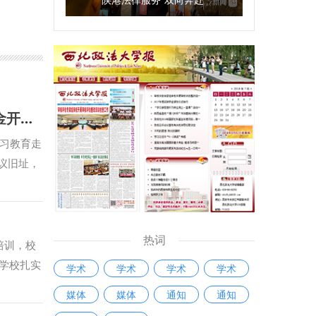
传承照金薪火 淬炼正确政绩观 ——我校党委理论学习中心组（扩大）赴照金开展实践研学活动
学习教育走
议旧址，
馆、全国
等革命先
时代价
热词
到壮大的
培训，校
蓝缕、星
学校扎实
学术
学术
学术
学术
体人员来
措。他强
媒体
媒体
通知
通知
敬意。巍
在推进学