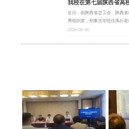
我校在第七届陕西省高
巍青山存壮志，铮铮誓词践初心
校治理体系和治理能力现代化中
步筑牢理想信念根基，凝聚干事
推动事业发展的实际成效，以更
近日，由陕西省总工会、陕西省
屋静静矗立，全体成员围坐树下
事业高质量发展作出新的更大贡献
秀组织奖，刑事法学院任禹行老师
动的革命史实，深入阐释照金精
大学治理现代化中提升管理能力
优秀青年教师同台竞技，我校参
2026-06-30
涵，回顾老一辈革命家扎根西北
实践等四个方面，阐释了大学治
育人特色取得优异成绩，充分展
在场党员深受触动，大家一致认
步理解和把握大学治理规律、提
树人根本任务，结合学科特色精
次研学既是传承红色薪火的寻根
告！”培训结束后，人事处处长
高水平选手比拼中脱颖而出。 
以此次研学为新起点，传承弘扬
事工作提出了新的更高要求，特别
赛择优推荐参赛人选，并组建教
效、创实绩，以“功成不必在我
型’转变，为推动学校事业高质
开展多轮指导和演练，为参赛教
事业高质量发展。 （供稿：党委
自己的学习体会：“学院在大学
提升治理效能，努力推动涉外法
一堂生动的治理能力提升课。与
领，在推进学校治理体系和治理
核：康鹏）