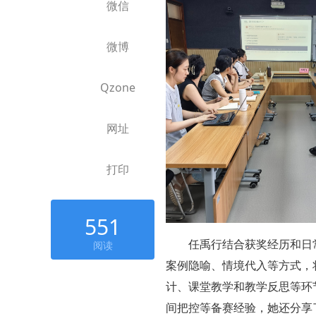
微信
微博
Qzone
网址
打印
551
阅读
任禹行结合获奖经历和日
案例隐喻、情境代入等方式，
计、课堂教学和教学反思等环
间把控等备赛经验，她还分享