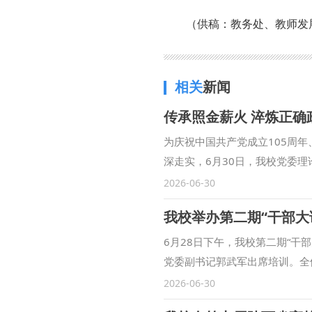
（供稿：教务处、教师发
相关
新闻
为庆祝中国共产党成立105周
深走实，6月30日，我校党委
开展“传承照金薪火 淬炼正确政
2026-06-30
爱国主义教育示范基地。展馆紧
我校举办第二期“干部大
辈攻坚克难、创建我国北方首个
值。 在讲解员引导下，中心组
6月28日下午，我校第二期“
历史。大家驻足细看革命实物、
党委副书记郭武军出席培训。全
火燎原的奋斗征程，感受革命先
推进树立和践行正确政绩观学习
2026-06-30
到陕甘边革命英雄纪念碑前，校
调，全体干部要以培训为契机，