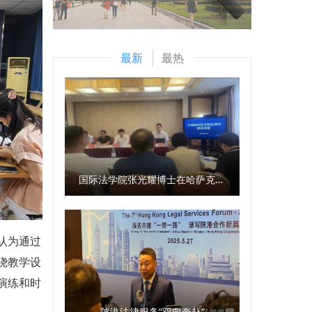
最新
最热
国际法学院张光耀博士在哈萨克斯坦阿拉木图开展科研与社会服务活动
认为通过
绕教学设
演练和时
陕港法律服务“双向奔赴”