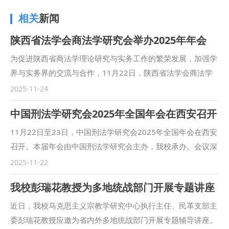
相关
新闻
陕西省法学会商法学研究会举办2025年年会
为促进陕西省商法学理论研究与实务工作的繁荣发展，加强学
界与实务界的交流与合作，11月22日，陕西省法学会商法学
研究会年会在海普睿诚律师事务所召开。本次会议由陕西省法
2025-11-24
学会商法学研究会主办，我校民商法学院、陕西海普睿诚律师
中国刑法学研究会2025年全国年会在西安召开
事务所承办。来自我省专家学者以及司法系统、律师行业等实
务界人士共计80余人参会。 陕西省法学会商法学研究会会长
11月22日至23日，中国刑法学研究会2025年全国年会在西安
郭升选教授主持开幕式。我校党委副书记张军政，海普睿诚律
召开。本届年会由中国刑法学研究会主办，我校承办。会议深
师事务所副主任林显春分别致辞。 张军政在致辞中表示本次
入学习贯彻习近平法治思想，学习贯彻党的二十届四中全会精
2025-11-22
年会是在新《中华人民共和国公司法》司法解释征求意见稿以
神和中央全面依法治国工作会议精神，以“高质量发展、高水
我校彭瑞花教授为多地统战部门开展专题讲座
及企业破产法修订草案的背景下召开，希望各位同仁能围绕会
平安全的刑法保障”为主题，围绕我国刑法学发展中的重大理
议主题充分交流学术思想，促进学界与实务界的交流。 主旨
论和实践问题展开深入研讨。来自国内刑事法学界的专家学者
近日，我校马克思主义宗教学研究中心执行主任、民革支部主
发言与研讨环节由我校民商法学院副院长凤建军副教授主持。
及实务界代表等近五百人出席本届年会。 开幕式上，“人民教
委彭瑞花教授应邀为省内外多地统战部门开展专题辅导讲座。