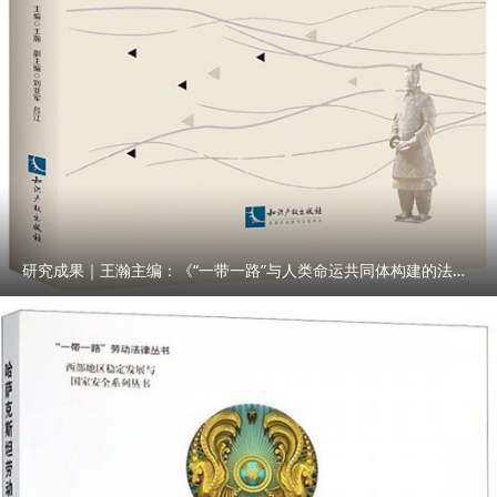
研究成果｜王瀚主编：《“一带一路”与人类命运共同体构建的法律与实践》