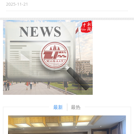
我校学科规划处处长王莹莹教授以“《中华人民共和国民法
育家”、中国刑法学研究会名誉会长高铭暄作书面讲话。全国
应陕西省民宗委、西安市民宗委、榆林市委统战部、延安市委
2025-11-21
典》在《中华人民共和国公司法》的体系化适用——对新《中
人大常委会法制工作委员会副主任雷建斌，最高人民法院党组
统战部、内蒙古包头市委统战部、山西吕梁市委统战部等省内
华人民共和国公司法》司法解释征求意见稿的反思”为主题发
成员、副院长沈亮，最高人民检察院党组成员、副检察长葛晓
外统战部门的邀请，彭瑞花先后为陕西、西安、榆林、延安、
言。 西北大学法学院刘建仓副教授以“《中华人民共和国公司
燕，中国法学会副会长赵昌华，陕西省委常委、省委政法委书
包头、吕梁、靖边、神木、黄陵、潼关、北京市西城区、西安
法》第一百九十一条法理阐释与法律适用”为主题发言。我校
记刘强，我校党委书记赵万东致辞。我校党委副书记、校长范
市莲湖区、西咸新区等各级统战民宗部门组织举办的宗教干部
民商法学院刘卫锋副教授以“企业破产法修订草案下破产管理
九利出席开幕式。中国刑法学研究会副会长、中国政法大学教
培训班和宗教教职人员培训班进行辅导讲座，立足新时代宗教
人报酬的困境与完善”为主题发言。我校民商法学院常鑫副教
授曲新久作学会年度工作报告。中国刑法学研究会会长、上海
工作的新形势、新要求，围绕“宗教工作形势与依法管理宗教
授以“《金融机构产品适当性管理办法》中‘保险适当性义务规
市高级人民法院党组书记、院长贾宇主持开幕式。 本次年会
事务”“习近平总书记关于宗教工作的重要论述”“宗教政策法
则’的得与失”为主题发言。海普睿诚律师事务所李欣律师以“企
共设立“数字安全刑法保障体系建构研究”“新时期社会治理与刑
规”“宗教事务治理法治化”“宗教中国化”等主题进行系统阐释。
业如何从‘破’局中重获生机”为主题发言。海普睿诚律师事务所
事对策研究”“民营经济发展的刑法保护研究”“涉外刑事法治问
讲座得到省内外各级统战民宗部门的高度评价，加强了我校与
张强律师以“开具发票的民事争议处理”为主题发言。 我校民商
题研究”“刑法理论前沿问题研究”五个平行论坛，并聚焦“高质
省内外统战部门的交流与合作，是我校马克思主义宗教学研究
法学院张晓飞副教授、西安财经大学法学院申文君副教授、我
量发展、高水平安全的刑法保障”主题开设研究生论坛。 “十四
中心助力宗教工作“三支队伍”建设，为新时代党的宗教工作贡
校民商法学院樊新红讲师、丰瑞律师事务所合伙人孙伟进行点
五”期间，中国刑法学研究会以习近平法治思想为引领，紧扣
献智慧和力量的重要表现。 （供稿：党委统战部 撰稿：刘贝
最新
最热
评与交流。 陕西省法学会商法学研究会姚子奇副会长致闭幕
中央法治工作要求交出亮眼答卷。2021年底完成换届后，各
贝 审核：马玲）
词，他表示此次会议是一场学术交流与分享，各发言人都针对
项工作高效推进。学术上修订“马工程刑法学教材”，连续举办
商事法治建设中的重点、热点和难点问题进行了论述，同时也
五届实务刑法论坛，第五期在线参与达65万人，推动刑法学自