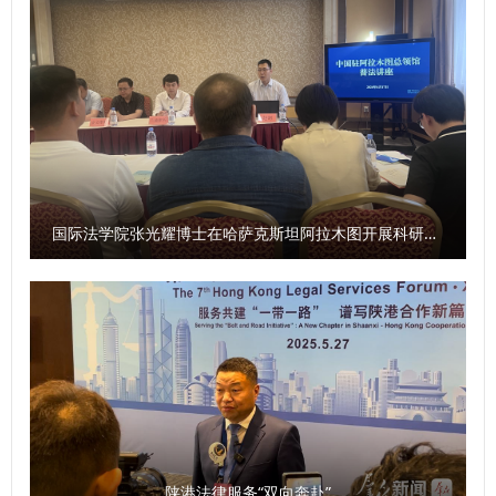
对未来提出展望，希望可以在此基础上进一步提升。 （供
主知识体系构建。立法司法层面，为刑法修正案（十二）草案
稿：民商法学院 撰稿：孟婷 审核：程淑娟）
建言，针对醉驾、帮信罪等提出建议获司法机关采纳，相关调
研报告获中央领导批示。国际上与韩、德等国深化刑法研讨，
国内以高铭暄学术馆为平台搭交流桥梁，为推进中国式现代化
刑事法治建设提供有力支撑。 （供稿：刑事法学院 撰稿：王
鹏飞 审核：孙学龙）
国际法学院张光耀博士在哈萨克斯坦阿拉木图开展科研与社会服务活动
陕港法律服务“双向奔赴”