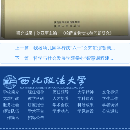
研究成果｜刘亚军主编：《哈萨克劳动法律问题研究》
上一篇：
我校幼儿园举行庆“六一”文艺汇演暨亲子涂鸦绘画活动
下一篇：
哲学与社会发展学院举办“智慧课程建设与应用实操工作坊”教学创新活动
学校简介
现任领导
历任领导
大学精神
文化标识
党群行政
教学科研
人才培养
学科建设
学生工作
服务社会
讲座报告
学术会议
科研成果
学者访谈
师资队伍
学术平台
学术动态
学风建设
公告通知
工作简讯
招标公告