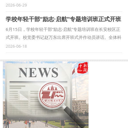
研究设计、内容架构、文本规范等重点内容，并结合具体申报
自全省涉外法治主管部门、省属国有企业、重点民营外贸企业
2026-06-29
案例进行全方位讲解。培训结束后，宋阳分别对申报课题的辅
及涉外法律服务机构的200余名代表参会。国际法学院（国际
学校年轻干部“励志·启航”专题培训班正式开班
导员就申报书进行一对一指导。 倪楠在总结中表示，辅导员
仲裁学院）院长张超汉教授受邀参加培训会，并担任“企业合
要充分发挥身处学生一线的优势，坚持“小切口、大问题”的研
规管理圆桌座谈会”主持人。 在“企业合规管理圆桌座谈”环
6月15日，学校年轻干部“励志·启航”专题培训班在长安校区正
究思路，精准捕捉真问题、掌握学生新特点，形成独特的研究
节，与会代表围绕“省属国有企业‘走出去’面临的主要合规风险
式开班。校党委书记赵万东出席开班式并作动员讲话。全体科
视角，以高质量科研产出反哺学生工作，不断提升思政育人实
点”“民营企业合规管理体系建设现状与改进方向”“境外投资项
级干部、职级辅导员参加培训。 赵万东指出，举办本次专题
2026-06-18
效和辅导员队伍专业化、职业化、专家化水平。 （供稿：党
目全流程合规管控机制建立路径与实操办法”“企业合规人才队
培训班，是学校党委着眼事业发展需要、加强年轻干部队伍建
委学工部 撰稿：余瑞 审核：蒋国纲）
伍建设与外部资源高效利用”与“商协会平台作用与合规生态共
设的重要举措，对于帮助年轻干部认清形势任务、找准职责定
建共享”等议题展开交流。 本次培训座谈有效解答了跨境经营
位、提升履职本领具有重要意义。 赵万东对参训干部提出三
合规风险识别、合规管理体系建设与优化、合规人才培养与平
点要求。一是带着责任学，深刻认识参加此次培训是事业发展
台作用发挥等涉外合规经营痛点疑虑，为企业完善内部风控、
的迫切需要、岗位职责的内在要求，自觉把学习作为政治责
规避海外法律风险提供了清晰指引。 （供稿：国际法学院
任、精神追求和生活方式，端正学习态度，珍惜学习机会，严
（国际仲裁学院） 撰稿：刘静 审核：李立）
守培训纪律，真正实现从“要我学”到“我要学”的思想转变。二
是带着问题学，紧密结合履职中的难点堵点，在理论学习中深
学细悟，在交流研讨中互学互鉴，切实把学习成果转化为破解
难题的思路举措，真正实现从“有困惑”到“有办法”的能力提