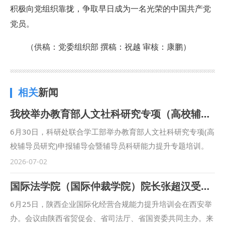
积极向党组织靠拢，争取早日成为一名光荣的中国共产党
党员。
（
供稿：党委组织部 撰稿：祝越 审核：康鹏
）
相关
新闻
我校举办教育部人文社科研究专项（高校辅导员研究）申报辅导会暨辅导员科研能力提升专题培训
6月30日，科研处联合学工部举办教育部人文社科研究专项(高
校辅导员研究)申报辅导会暨辅导员科研能力提升专题培训。
本次培训特邀西安建筑科技大学马克思主义学院院长宋阳作专
2026-07-02
题授课，党委学工部部长蒋国纲、各学院副书记以及全体专兼
国际法学院（国际仲裁学院）院长张超汉受邀参加陕西企业国际化经营合规能力提升培训会
职辅导员参加培训。培训由科研处处长倪楠主持。 会上，宋
阳深度剖析辅导员科研困境与提升策略，紧扣教育部人文社科
6月25日，陕西企业国际化经营合规能力提升培训会在西安举
高校辅导员研究专项的评审标准与立项导向，围绕选题凝练、
办。会议由陕西省贸促会、省司法厅、省国资委共同主办。来