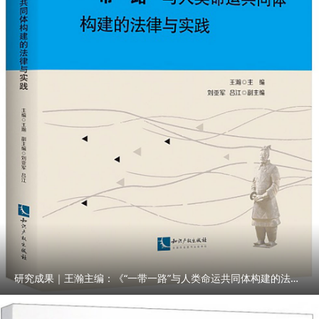
研究成果｜王瀚主编：《“一带一路”与人类命运共同体构建的法律与实践》