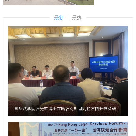
升。三是带着目标学，要立足岗位实际，明确努力方向，把学
到的新理念、新知识、新方法与岗位实际紧密结合，补齐能力
最新
最热
短板、提升履职本领，以工作实效检验学习成效，真正实现
从“有收获”到“有实效”的深度转化。 中共青海省委党校（省行
政学院/社会主义学院）二级教授、科学社会主义教研部主任
薛红焰以“领导者：从角色到责任”为题，为培训班作了首场专
题辅导报告。 本次培训安排了专题讲座、交流研讨、现场教
学和应知应会测试等内容，旨在引导全校年轻干部进一步坚定
理想信念、提升政治素养、增强履职本领，为推动学校事业高
质量发展提供坚强组织保障。 （供稿：党委组织部 撰稿：
祝越 审核：康鹏）
国际法学院张光耀博士在哈萨克斯坦阿拉木图开展科研与社会服务活动