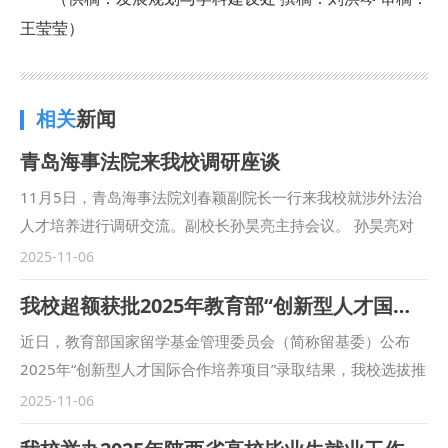
王莹莹）
相关
新闻
青岛海事法院来我校调研座谈
11月5日，青岛海事法院刘春颖副院长一行来我校就涉外法治
人才培养进行调研交流。副校长孙昊亮主持会议。 孙昊亮对
青岛海事法院来校调研交流表示欢迎。他介绍了我校的办学特
2025-11-06
色和近年来教育高质量发展新成就，按照习近平总书记关于要
我校超额获批2025年教育部“创新型人才国际合作培养项目”国家公派人员资格
打破高校和社会之间的体制壁垒，将实际工作部门的优质实践
教学资源引进高校，加强法学教育、法学研究工作者和法治实
近日，教育部国家留学基金管理委员会（简称留基委）公布
际工作者之间的交流的指示精神，希望学校与实务部门整合各
2025年“创新型人才国际合作培养项目”录取结果，我校选拔推
自资源优势，形成协同创新合力，为涉外海事法治建设注入新
荐的12名师生全部获批，较年度获批资助名额9人超额完成，
2025-11-06
动能。同时，双方应加强合作，让涉外海事审判鲜活案例走进
完成率为133%。录取师生将于2026年底前分别赴英国邓迪大