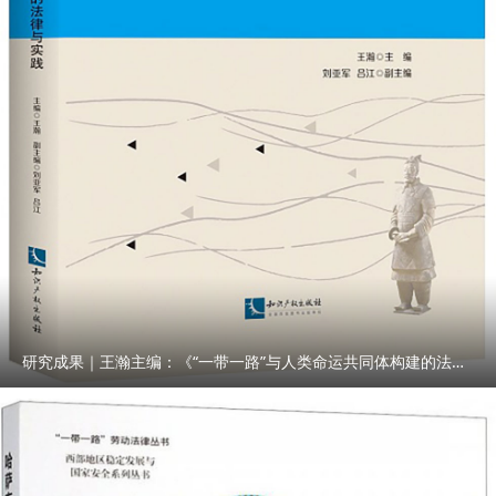
研究成果｜王瀚主编：《“一带一路”与人类命运共同体构建的法律与实践》