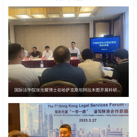
提供的宝贵机会，在外期间深入学习国际经贸规则与全球治理
校学生司（高校毕业生就业服务司）就业指导服务处处长詹清
机制，努力提升涉外法治专业素养与跨文化沟通能力，力争学
华、同济大学就业中心主任王凌凌、我校陈静媛副教授、教育
成后为我国参与国际规则制定和全球治理体系改革贡献智慧。
部学生服务与素质发展中心就业创业服务处曲晨，分别围绕新
该项目作为我校服务国家“一带一路”与高水平对外开放战略的
发展阶段高校毕业生实现高质量就业的内涵、逻辑与路径、就
重要举措，将持续为构建具备国际视野、精通专业领域的高层
业指导与职业生涯规划、高校毕业生就业权益保障、高校毕业
次法治人才队伍提供有力支撑。 2025年创新型人才国际合作
生就业监测与统计等内容作专题授课分享。培训采取“集中授
培养项目录取人员名单 序号 姓名 所在单位 留学单位 留学身
课+分组研讨”的方式，课程设置紧扣就业工作实际需求，促进
份 1 张 泽 行政法学院 （纪检监察学院） 英国邓迪大学 访问
各高校之间的经验交流与智慧共享。 学校将以此次培训为契
学者 2 李思思 民商法学院 哈萨克斯坦阿里法拉比国立大学 访
机，认真落实有关工作要求，创新就业工作模式，提升就业服
问学者 3 张光耀 国际法学院 （国际仲裁学院） 哈萨克斯坦阿
务质量，拓宽就业平台渠道，强化就业教育，持续学习优秀经
里法拉比 国立大学 访问学者 4 段婷婷 马克思主义学院 哈萨克
验做法，不断提升就业工作队伍专业化素养，全力促进2026
国际法学院张光耀博士在哈萨克斯坦阿拉木图开展科研与社会服务活动
斯坦阿里法拉比 国立大学 访问学者 5 董昊赟 公安学院 （公共
届毕业生高质量充分就业。 （供稿：招生就业处 撰稿：徐卓
安全法学院） 英国邓迪大学 博士后 6 寸雨 琳梓 研究生院 英
远 审核：孙静）
国邓迪大学 联合培养博士 研究生 7 王芷艺 民商法学院 哈萨克
斯坦阿里法拉比 国立大学 联合培养硕士 研究生 8 马明旭 民商
法学院 哈萨克斯坦阿里法拉比 国立大学 联合培养硕士 研究生