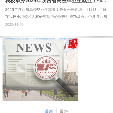
我校举办2025年陕西省高校毕业生就业工作骨干培训班
课堂，通过合作解决当前涉外海商事审判理论研究与司法实践
学、俄罗斯联邦总统直属国民经济与国家行政学院及哈萨克斯
中的难点问题。 刘春颖对我校的精心安排表示感谢，他介绍
坦阿里法拉比国立大学等项目合作院校，开展访学研修与联合
2025年陕西省高校毕业生就业工作骨干培训班于11月3、4日
了青岛海事法院在涉外审判方面的亮点成果，并就推动涉外法
培养。留基委将为录取人员提供一次往返国际旅费及资助期限
在我校雁塔校区人权研究院中心报告厅成功举办。中共陕西省
治实践、完善涉外法治体系以及培养涉外法治人才等方面表达
内的奖学金生活补助。 学校于2024年首次以“全球治理、国际
委教育工委委员、省教育厅副厅长吴振磊、我校副校长孙昊
2025-11-05
了与我校的合作意向。 与会人员围绕涉外法治人才实训渠道
经贸规则与涉外法治创新型人才培养国际合作项目”为题申报
亮、陕西省学生就业与留学服务中心主任相勇出席开训仪式，
共建、师资互聘、外国法查明、智库研究、教学资源开发以及
并成功获批教育部留基委“创新型人才国际合作培养项目”，项
陕西省教育厅学生处处长吕元主持。来自全省96所高校的毕业
信息资料共享等问题进行了深入交流。 座谈之前，刘春颖一
目执行期为3年，年度资助名额为9人。在2025年项目首次实
生就业工作部门负责同志和业务骨干近200人参加培训。 吴振
行参观了我校国家级涉外法治研究基地、中国－中亚法律查明
施过程中，学校高度重视、系统组织、扎实推进各环节工作。
磊表示，全体参训人员要深刻把握本次培训会内涵，深入学习
与研究中心。 青岛海事法院党组成员王爱玲，海商审判庭、
通过七类校内信息平台广泛发布选派通知，实现宣传动员全覆
贯彻习近平总书记关于就业工作的重要指示批示精神，认真贯
董家口法庭、日照法庭相关负责人，以及我校国际法学院（国
盖；主管校领导牵头组织各教学科研单位集中开展项目宣讲与
彻落实教育部和省委、省政府关于高校毕业生就业工作的决策
际仲裁学院）、涉外法治研究中心、人事处、培训中心等单位
答疑，充分调动各单位的积极性与主动性；面向师生举办多轮
部署，强化就业工作队伍建设，持续提升就业工作人员的素质
的相关负责同志参加了座谈会。 （供稿：国际法学院（国际
政策说明与申报辅导会，强化政策解读与材料把关；制定专门
和能力，为实现更充分、更高质量就业奠定坚实的能力基础。
仲裁学院） 撰稿：张超汉 审批：李立）
管理办法，为申请人建立个性化申报档案，实施全流程跟踪指
他强调，要科学研判高校毕业生就业工作面临的形势任务，准
导；积极与外方合作院校沟通，为申请人精准落实研修意向并
确把握促进高质量充分就业的问题难点与发展路径，在矢志不
获取邀请；组织校内专家严格评审，形成以法学为主体、兼顾
渝追赶超越中展现担当作为，自觉将毕业生就业工作置于中国
交叉学科的推荐人员名单。 录取师生纷纷表示，将珍惜学校
式现代化建设和全省高质量发展大局中谋划推进。 教育部高
最新
最热