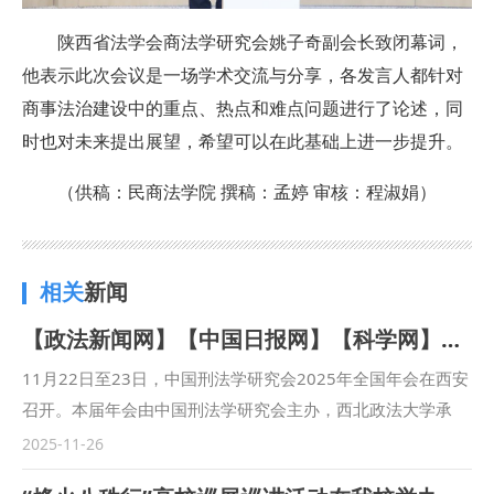
陕西省法学会商法学研究会姚子奇副会长致闭幕词，
他
表示此次会议是一场学术交流与分享，各发言人都针对
商事法治建设中的重点、热点和难点问题进行了论述，同
时也对未来提出展望，希望可以在此基础上进一步提升。
（供稿：民商法学院 撰稿：孟婷 审核：程淑娟）
相关
新闻
【政法新闻网】【中国日报网】【科学网】【陕西农村网】【秦闻】【三秦网】【群众新闻】【中华网】【华商报】【华商网】中国刑法学研究会2025年全国年会在西安召开
11月22日至23日，中国刑法学研究会2025年全国年会在西安
召开。本届年会由中国刑法学研究会主办，西北政法大学承
办。会议深入学习贯彻习近平法治思想，学习贯彻党的二十届
2025-11-26
四中全会精神和中央全面依法治国工作会议精神，以“高质量