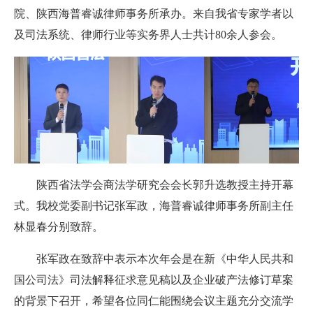
院、陕西海普睿诚律师事务所承办。来自我省专家
学者
以
及司法系统、律师行业等实务界人士共计80余人参会。
陕西省法学会商法学研究会会长郭升选教授主持开幕
式。
我校
党委副书记张军政
，
海普睿诚律师事务所副主任
林显春分别致辞。
张军政在致辞中
表示
本次年会是在新《
中华人民共和
国公司法
》司法解释征求意见稿以及企业破产法修订草案
的背景下召开，希望各位同仁能围绕会议主题充分交流学