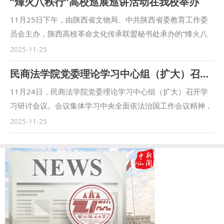
“烽火八秩行”高校巡展巡讲活动在我校举办
发展、高水平安全的刑法保障”为主题，围绕我国刑法学发展
中的重大理论和实践问题展开深入研讨。来自国内刑事法学界
11月25日下午，由陕西省文物局、中共陕西省委教育工作委
的专家学者及实务界代表等近五百人出席本届年会。 开幕式
员会主办，陕西高校革命文化传承联盟秘书处承办的“烽火八
上，“人民教育家”、中国刑法学研究会名誉会长高铭暄作书面
秩行”——纪念中国人民抗日战争暨世界反西斯战争胜利80周
2025-11-25
讲话。全国人大常委会法制工作委员会副主任雷建斌，最高人
年高校巡展巡讲活动在我校满天星报告厅举行。 活动中，来
民商法学院党委理论学习中心组（扩大）召开集体学习会议
民法院党组成员、副院长沈亮，最高人民检察院党组成员、副
自西安事变纪念馆，延安凤凰山革命旧址管理处，延安鲁艺文
检察长葛晓燕，中国法学会副会长赵昌华，陕西省委常委、省
化中心、延安文艺纪念馆，延安杨家岭革命旧址管理处，安吴
11月24日，民商法学院党委理论学习中心组（扩大）召开学
委政法委书记刘强，西北政法大学党委书记赵万东致辞。西北
青训班纪念馆，延安革命纪念馆，绥德革命纪念馆和八路军西
习研讨会议。会议集体学习中央全面依法治国工作会议精神，
政法大学党委副书记、校长范九利出席开幕式。中国刑法学研
安办事处纪念馆的宣讲人依次登台，他们以“史料+故事+情
传达学习11月19日校党委理论学习中心组（扩大）会议精
2025-11-25
究会副会长、中国政法大学教授曲新久作学会年度工作报告。
景”的创新形式，带领师生穿越烽火岁月，重温那段救亡图存
神。学院班子成员、党委委员、支部书记、行政人员、辅导员
中国刑法学研究会会长、上海市高级人民法院党组书记、院长
的壮阔史诗。 情景讲述《历史在这里转折》借沉浸式讲述重
参加，学院党委书记朱茂主持会议。 会议强调，习近平总书
贾宇主持开幕式。 本次年会共设立“数字安全刑法保障体系建
现西安事变等关键历史事件，让师生直观感受共产党人在民族
记的重要指示，充分肯定党的十八大以来法治中国建设取得的
构研究”“新时期社会治理与刑事对策研究”“民营经济发展的刑
危亡时的担当；红色故事《国际主义战士白求恩》深情讲述了
历史性成就，对建设更加完善的中国特色社会主义法治体系、
法保护研究”“涉外刑事法治问题研究”“刑法理论前沿问题研
这位异国医者不远万里奔赴中国抗战前线，用生命践行人道主
建设更高水平的社会主义法治国家提出明确要求，进一步明确
究”五个平行论坛，并聚焦“高质量发展、高水平安全的刑法保
义的事迹，诠释“毫不利己、专门利人”的崇高境界；情景讲述
了全面依法治国的战略性、全局性、方向性问题，深化了对社
障”主题开设研究生论坛。 “十四五”期间，中国刑法学研究会
《民间传说奏响胜利号角催生民族经典新歌剧》，聚焦1945
会主义法治建设的规律性认识，为新征程上推进全面依法治国