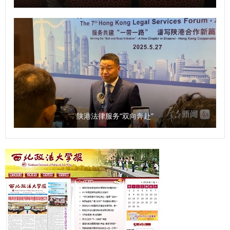
m 【陕西农村网】中国刑法学研究会2025年全国年会在西安
爱国情、强国志、报国行融入日常学习生活，在新时代新征程
召开https://www.sxncb.com/2025-
中勇担使命、砥砺前行，用青春笔墨书写属于这一代人的华彩
11/25/content_11424906.html 【秦闻】中国刑法学研究会
篇章，为实现中华民族伟大复兴的中国梦贡献西法大青春力
2025年全国年会在西安召开
量。 党委宣传部、学工部（学生处）相关负责人及各学院350
https://qinwen.sanqin.com/app/template/displayTemplate
余名师生代表参加活动。 （供稿：党委宣传部 撰稿：潘明路
/news/newsDetail/7130/11424910.html?isShare=true 【三
审核：燕福民）
秦网】中国刑法学研究会2025年全国年会在西安召开
https://www.sanqin.com/2025-
陕港法律服务“双向奔赴”
11/25/content_11424905.html 【群众新闻】中国刑法学研
究会2025年全国年会在西安召开
https://xzzsx.sxdaily.com.cn/app/template/displayTemplat
e/news/newsDetail/7357/11424935.html?isShare=true
【中华网】中国刑法学研究会2025年全国年会在西安召开
https://m.business.china.com/toutiao/13004642/2025112
5/49020521.html 【华商报】中国刑法学研究会2025年全国
年会在西安召开