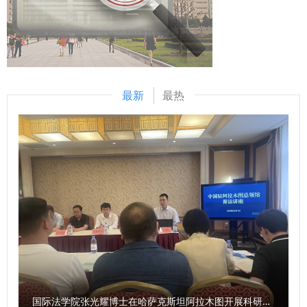
以习近平法治思想为引领，紧扣中央法治工作要求交出亮眼答
年延安，还原鲁艺师生在艰苦条件下，挖掘民间文化打造《白
指明了前进方向。 会议要求，全院师生要迅速把思想和行动
卷。2021年底完成换届后，各项工作高效推进。学术上修
毛女》等经典，展现革命文艺的强大力量；红色故事《延安窑
统一到习近平总书记重要指示精神和校党委部署要求上来，深
订“马工程刑法学教材”，连续举办五届实务刑法论坛，第五期
洞有马列主义》带领师生走进陕北黄土高原上的普通窑洞，共
入学习践行习近平法治思想，牢牢坚持党的绝对领导，在中国
在线参与达65万人，推动刑法学自主知识体系构建。立法司法
同见证了中国共产党人实事求是、独立自主的思想觉醒，正如
特色社会主义法治道路越走越宽广中坚定道路自信、法治自
层面，为刑法修正案（十二）草案建言，针对醉驾、帮信罪等
窑洞里的灯光照亮了民族复兴的道路；红色故事《抉择——夏
信，坚定拥护“两个确立”、坚决做到“两个维护”。要学深悟透
最新
最热
提出建议获司法机关采纳，相关调研报告获中央领导批示。国
似萍四姐弟的延安之路》通过一个家庭的选择，展现进步青年
习近平法治思想丰富发展的最新成果，抓实走深学习宣传贯
际上与韩、德等国深化刑法研讨，国内以高铭暄学术馆为平台
奔赴革命圣地的执着，凸显延安精神的感召力；《一部启迪后
彻，切实把学习成果体现到教学科研中。要将学习贯彻会议精
搭建交流桥梁，为推进中国式现代化刑事法治建设提供有力支
人的经典之作》深度解读《论共产党员的修养》，探寻其中党
神与学院中心工作紧密结合，与学校法治人才培养大局紧密结
撑。（高博） 【政法新闻网】中国刑法学研究会2025年全国
性密码，说明其为何成为共产党人锤炼党性的必修读本；红色
合，优化人才培养体系，将“德法兼修”贯穿始终，健全服务大
年会在西安召开https://www.xbfzb.com/2025-
歌曲《郝家桥来了习书记》旋律悠扬，重温习近平总书记对郝
局的科研创新体系，完善知行合一的实践育人体系。 （供
11/25/content_11424286.html 【中国日报网】中国刑法学
家桥的关怀，诠释“以人民为中心”的发展思想与艰苦奋斗传
稿：民商法学院 撰稿：丁磊 审核：朱茂）
研究会2025年全国年会在西安召开 共探刑法保障新路径
统；红色故事《生命在理想中闪光》讲述了罗锦文烈士将个人
https://shx.chinadaily.com.cn/a/202511/25/WS69251f7ca
理想融入革命洪流，以平凡生命绽放非凡光芒的动人篇章。
310942cc4993296.html 【科学网】中国刑法学研究会2025
活动最后，全场师生起立齐声高唱《歌唱祖国》，将现场气氛
年全国年会在西安召开
推向高潮。此次巡讲不仅是一堂生动的“大思政课”，更是一次
https://news.sciencenet.cn/htmlnews/2025/11/555839.sht
深刻的精神洗礼。同学们纷纷表示，将以此次活动为契机，把
国际法学院张光耀博士在哈萨克斯坦阿拉木图开展科研与社会服务活动