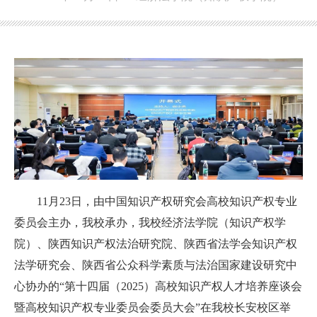
11
月2
3
日，由中国知识产权研究会高校知识产权专业
委员
会
主办，
我校承办，我校
经济法学院（知识产权学
院）
、
陕西知识产权法治研究院
、
陕西省法学会知识产权
法学研究会
、
陕西省公众科学素质与法治国家建设研究中
心协办的“第十
四
届（202
5
）高校知识产权人才培养
座谈会
暨高校知识产权专业委员会委员大会
”在
我校长安校区
举