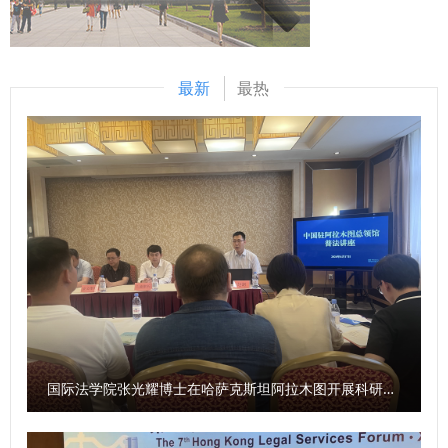
梁静怡等8名成员组成。 本次赛事中，参赛队员的精彩表现充
分展示了我校代表队优异的外语运用能力、扎实的法律专业能
力，体现了我校实践教学与协同培养创新成效。比赛进一步提
最新
最热
升了我校学生对国际法领域模拟法庭竞赛的参与水平和对国际
人道法知识的理解，对于促进国际人道法知识的传播、国际法
争端解决人才的培养，推动我校涉外法治人才的培养工作具有
重要意义。 （供稿：国际法学院（国际仲裁学院）撰稿：徐
建平 审核：李立）
国际法学院张光耀博士在哈萨克斯坦阿拉木图开展科研与社会服务活动