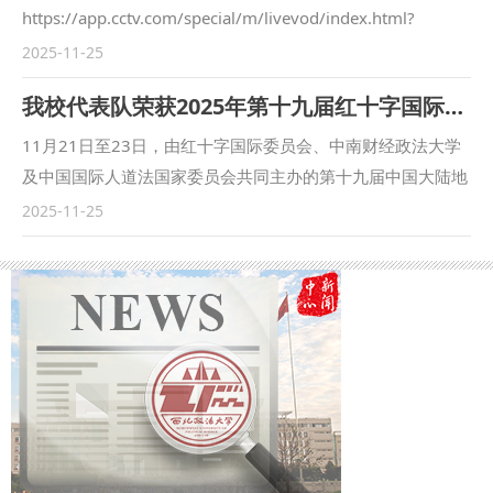
现出高度的社会责任感。为激励先进，西安市卫生健康委员会
https://app.cctv.com/special/m/livevod/index.html?
和西安市红十字会授予我校“2024年度西安市团体献血先进单
guid=91ffe7d2406b458c96d24294589c53a7&vtype=2&vs
2025-11-25
位”荣誉。 此次表彰，是对学校的主动作为与师生爱心奉献的
etId=C10318 [共同关注]真相来了：“千亩辣子可免费采摘”？
我校代表队荣获2025年第十九届红十字国际人道法模拟法庭竞赛三等奖
充分肯定。未来，我校将再接再厉，持续发扬救死扶伤、无私
谣言！造谣者被行政拘留7日并赔偿5000元 1:12
奉献的精神，为推进“健康西安”建设贡献力量。 （供稿：门诊
https://app.cctv.com/special/m/livevod/index.html?
11月21日至23日，由红十字国际委员会、中南财经政法大学
部 撰稿：王新阳 审核：翁晓磊）
guid=f09bb353de15476a81a2d9c0ac4c4159&vtype=2&vs
及中国国际人道法国家委员会共同主办的第十九届中国大陆地
etId=C10318
区红十字国际人道法模拟法庭竞赛在中南财经政法大学举行。
2025-11-25
本次大赛汇集74所国内知名高校参与，我校代表队最终荣获全
国三等奖。 红十字国际人道法模拟法庭竞赛是由红十字国际
委员会主办的模拟法庭赛事，旨在推广人道法知识的教育与传
播、探究人道法的深层内涵，是国际模拟法庭中最具影响力的
赛事之一。该赛事会围绕全球时事热点精心设计虚拟案例，模
拟国际刑事法院的预审阶段，全程采用英文撰写书状和口头庭
辩，不仅考验参赛者的法律专业知识，也锻炼其国际视野和语
言能力。 我校代表队由国际法学院（国际仲裁学院）负责组
织，由潘俊武和徐建平任指导老师，徐建平任教练，王湘渝、