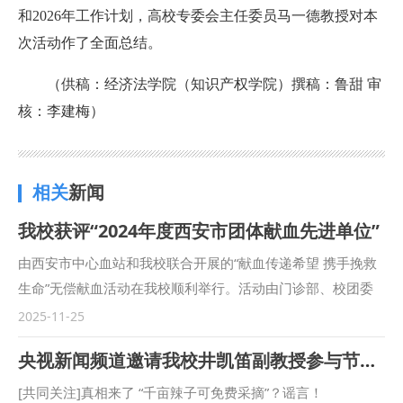
和2026年工作计划，高校专委会主任委员马一德教授对本
次活动作了全面总结。
（供稿：
经济法学院（知识产权学院）
撰稿：鲁甜 审
核：李建梅）
相关
新闻
我校获评“2024年度西安市团体献血先进单位”
由西安市中心血站和我校联合开展的“献血传递希望 携手挽救
生命”无偿献血活动在我校顺利举行。活动由门诊部、校团委
牵头负责，校红十字志愿者协会协办。 自《中华人民共和国
2025-11-25
献血法》颁布实施以来，学校始终积极响应国家号召，在无偿
央视新闻频道邀请我校井凯笛副教授参与节目录制
献血中发挥了重要的示范作用。广大师生以热血传递大爱，积
极参与无偿献血公益事业，用实际行动诠释无私奉献精神，展
[共同关注]真相来了 “千亩辣子可免费采摘”？谣言！