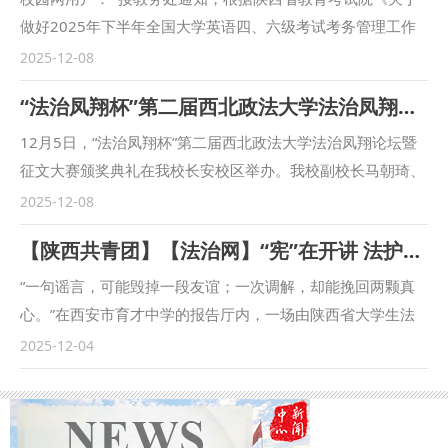
做好2025年下半年全国大学英语四、六级考试考务管理工作
的通知》（陕试社考〔2025〕8号）的要求，在全国大学英语
2025-12-08
四、六级考试期间将暂时关闭我校雁塔校区和长安校区的校园
“法治凤翔杯”第二届西北政法大学法治凤翔论坛暨征文大赛颁奖典礼举办
网。 校园网关闭时间：2025年12月13日（星期六）9:00—
18:00。关闭期间对广大师生造成不便敬请谅解。 长安、雁塔
12月5日，“法治凤翔杯”第二届西北政法大学法治凤翔论坛暨
两校区图书馆校内借书还书、一卡通食堂消费业务不受影响；
征文大赛颁奖典礼在我校长安校区举办。我校副校长马朝琦、
长安校区教师公寓有线网络及雁塔校区家属区有线网络不受影
凤翔区委常委、政法委书记、凤翔区法学会会长谭锋出席活
2025-12-08
响。 特此公告！ 信息网络中心 2025年12月8日
动。本次活动由宝鸡市凤翔区法学会、我校刑事法学院主办，
​【陕西共青团】【法治网】“宪”在开讲 法护青春 | 西北政法大学调解服务中心开展宪法日校际普法实践
我校刑事法律科学研究中心、刑事辩护高级研究院、企业合规
研究院承办，《法学实践论丛》编辑部协办。 马朝琦向与会
“一句谣言，可能毁掉一段友谊；一次调解，却能挽回两颗真
嘉宾致以诚挚问候。他表示，本届法治凤翔杯的参赛作品皆紧
心。”在西安市育才中学的报告厅内，一场由陕西省大学生法
扣时代主题，充分展现了当代法学人的责任担当与专业素养，
治宣讲团——枫桥经验法治宣讲分团带来的情景剧《玩笑的边
2025-12-04
未来，学校将进一步加强法治人才培养，为推动法治中国建设
界》，让在场师生屏息凝神、掌声频频。 为深入践行习近平
贡献力量。 谭锋表示，学校与地方合作以来，在人才培养、
法治思想，贯彻“八五”普法规划对青少年法治教育的重点部
智库共建等方面取得扎实成效，期待未来以法治实践和基层治
署，推动“枫桥经验”向校园延伸，在共青团西北政法大学委员