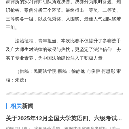
家律所的实习律师组队角逐决赛。决赛分为限时答题、知
识抢答、案例分析三个环节。最终得出一等奖、二等奖、
三等奖各一组，以及优秀奖、入围奖、最佳人气团队奖若
干组。
法治征程，青年担当。本次比赛不仅提升了参赛选手
及广大师生对法律的敬畏与热忱，更坚定了法治信仰，夯
实了专业素养，为中国法治建设注入了积极力量。
（供稿：民商法学院 撰稿：徐静逸 向俊伊 何思彤 审
核：朱茂）
相关
新闻
关于2025年12月全国大学英语四、六级考试期间关闭校园网的公告
校园网用户： 接教务处通知，根据陕西省教育考试院《关于