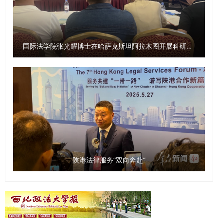
说明调解具备的“省时、免费、灵活”等特点，引导学生形成“遇
事找法、化解靠调”的理性认知。 活动最后，会场全体师生共
同诵读宪法条文，在庄严氛围中巩固宪法意识、弘扬法治精
神。 本次宣讲活动是高校与中学携手深化青少年法治教育的
国际法学院张光耀博士在哈萨克斯坦阿拉木图开展科研与社会服务活动
一次有益实践，也是“枫桥经验”融入校园治理的生动体现。西
北政法大学调解服务中心及陕西省大学生法治宣讲团枫桥经验
法治宣讲分团将继续开展系列普法行动，推动法治教育走进更
多学校与社区，以青春之力传播法治声音，护航青少年在法治
蓝天下茁壮成长，为法治社会建设注入持久而温暖的年轻力
量。 【陕西共青团】“宪”在开讲 法护青春 | 西北政法大学调
解服务中心开展宪法日校际普法实践
https://www.sxgqt.org.cn/home/news/info.html?
陕港法律服务“双向奔赴”
id=356357 【法治网】陕西省大学生法治宣讲团赴西安市育
才中学开展法治宣讲活动
http://www.legaldaily.com.cn/fxjy/content/2025-
12/04/content_9301219.html