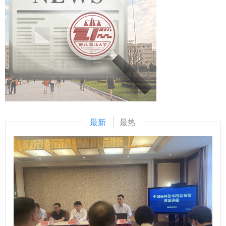
理为焦点，推动社会治理研究实现精准对接，在法治轨道上互
会的统一安排部署下，西北政法大学调解服务中心值第十二个
学互鉴、共同发展。 二十一名入围选手依次进行现场答辩。
国家宪法日来临之际，携陕西省大学生法治宣讲团枫桥经验法
我校刑事法律科学研究中心主任、《法律科学》副主编、《法
治宣讲分团，于12月3日赴西安市育才中学举办了一场别开生
学实践论丛》编辑部学术顾问付玉明与高等教育研究所研究
面的法治宣讲校际交流活动。活动以“情景剧展演+互动问答
员、《法学教育研究》副主编、《法学实践论丛》编辑部学术
+专题宣讲”的多元形式展开，将法治知识融入生动叙事，引导
顾问余涛作为评委代表进行点评。 教务处副处长、《法学实
中学生在体验中感知法治、在生活中运用法治。 情景剧《玩
践论丛》编辑部指导教师王鹏飞宣读获奖名单。与会嘉宾为获
笑的边界》，真实再现了校园中因言语不当引发的矛盾纠纷。
奖选手颁奖并合影留念。 刑事法学院院长、博士生导师冯卫
宣讲团成员通过层层递进的剧情和富有张力的表演，直观呈现
国教授发表闭幕式致辞，号召青年学者们保持学术热情，关注
了谣言传播对人际关系的伤害，以及通过调解实现和解的过
最新
最热
现实问题，为法治建设贡献青春力量。 （供稿：刑事法学院
程。剧中“道歉与握手”的温情场景，深深打动了在场师生，也
撰稿：刘雨鑫 审核：孙学龙）
传递出“依法调解、以和化争”的法治智慧。 在互动交流环节，
同学们围绕“身边小纠纷如何妥善处理”“调解协议有什么效
力”等问题踊跃提问，宣讲团成员结合实例耐心解答，并赠送
法治主题文创书签，鼓励大家积极学法、主动用法。 专题宣
讲环节，宣讲团成员以《民法典》为依据，系统阐述调解服务
的功能与流程。通过对比诉讼、私了与专业调解的差异，生动