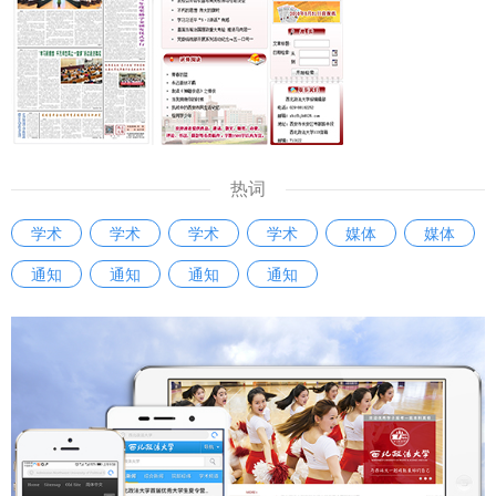
意识。 问：《条例》出台将产生哪些积极影响？ 马朝琦：
队伍建设的有力举措，也是推动广大干部大学习、大练兵、大
《条例》将会在三个方面产生积极影响。 一是进一步完善我
比武的重要手段，为全体科级干部搭建了学习、交流和展示的
省哲学社会科学发展的体制机制，推动系统运行高效顺畅。
舞台，全面检验了科级干部的理论素养、专业能力与综合素
《条例》坚持党的全面领导推动哲学社会科学工作的根本要
质，有效激发了广大干部干事创业、争先创优的工作热情。
求，进一步理顺我省哲学社会科学工作的领导体制和运行机
参赛选手汤强说：“此次科级干部素质能力大赛，对我而言是
制，有利于相关部门在推动哲学社会科学工作高质量发展中凝
一次难得的能力锻炼与自我审视契机。让我清晰看到了自己的
热词
聚共识、汇聚智慧、积聚合力。 二是进一步明确我省哲学社
知识盲区和能力短板。我将以此次比赛为新起点，立足工作实
学术
学术
学术
学术
媒体
媒体
会科学发展的基本方位，推动工作实施增效提质。《条例》坚
际查漏补缺，加强学习、努力工作，以更好的精神状态和能力
持立足陕西实际形成陕西标识的重要要求，通过明确优化学
通知
通知
通知
通知
水平履职尽责。” “我深深感受到，这不仅仅是一场比赛，更是
科、激励创新、人才发展和聚焦特色等规定，进一步厘明我省
一面审视自身不足的‘镜子’，一个锤炼过硬本领的‘熔炉’。让我
哲学社会科学学科体系、学术体系、话语体系的布局重点和方
更加明确了作为一名科级干部所肩负的责任与使命，激励我未
位导向，利于党校、社会科学院、高等学校等哲学社会科学机
来要立足本职岗位，不断提升服务师生、推动发展的能力与水
构和工作者坚定立场、明确主业、创新成果。 三是进一步激
平。”参赛选手刘俊洁说。 本次比赛通过“以赛促学、以赛促
发我省哲学社会科学发展的巨大潜能，推动成果产出精彩纷
训、以赛提能”的创新形式，有效激发了年轻干部干事创业的
呈。《条例》通过明确实施机制、普及职责、社会支持和宣传
激情，提高了干部的业务能力和综合素质。学校将以本次比赛
发布等规定，进一步厘定我省哲学社会科学成果发布、交流活
为新的起点，构建常态化干部比赛培训机制，推动干部素质能