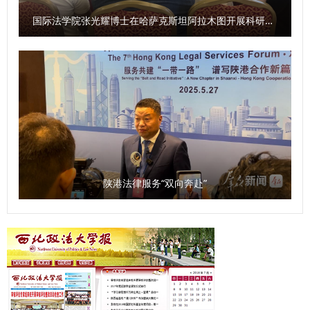
非洲研究院、北大法宝西安分公司等单位的主要负责人和学生
围绕地方经济社会发展，在课题发布、学术研究方面聚焦延安
手通过随机抽题的方式，围绕模拟设置的各类问题提出解决思
国际法学院张光耀博士在哈萨克斯坦阿拉木图开展科研与社会服务活动
共计140余人参加会议。 （供稿：刑事法学院 撰稿：高晓伟
精神、照金精神、西迁精神开展工作；将聚焦陕西社会科学有
路和具体举措，充分展现了学校科级干部良好的工作作风和过
审核：孙学龙）
生力量，组建社科大军，不断扩大陕西省哲学社会科学研究中
硬的素质能力。经过三个环节的激烈角逐，最终，李伟弟、刘
心的学术影响力，建设服务地方经济社会发展的高端新型智
洋荣获一等奖，崔梁凡等4位同志荣获二等奖，邵大壮等6位同
库，为地方经济社会发展贡献力量。 问：《条例》规定，本
志荣获三等奖，吴亢等10位同志荣获优秀奖。 9月30日，大
省加强哲学社会科学科研诚信工作，建立健全教育引导、监督
赛颁奖仪式在长安校区校务楼二楼报告厅举行。校党委副书记
惩治职责明确、高效协同的科研诚信管理体系。您如何看待这
郭武军作总结讲话。他强调，全体科级干部要进一步强化理论
一规定？ 袁祖社：学术诚信是十分关键的问题，是学术研究
学习，提高系统学习与思考的能力；要树立正确的政绩观，把
的根本。学者在进行学术研究过程中，必须增强学术自律。学
服务师生作为成长根基与价值追求；要以“务实、担当、创
陕港法律服务“双向奔赴”
术诚信的问题目前不仅存在于大学，也存在于一些研究机构。
新”的优良作风，认真履职尽责，为推动学校事业高质量发展
建立健全科研诚信管理制度是十分必要的。 同时，知识产权
贡献力量。 参赛选手潘龙说，“能在强手如林的比赛中获奖，
问题也应该得到重视。《条例》的出台释放了信号，即哲学社
我倍感荣幸。这次经历让我深刻体会到，‘能写、会说、善思、
会科学研究成果的权益需要被重视。如果学者的知识产权无法
肯干’不仅是比赛要求，更是做好教学管理服务工作的基石。我
得到有效保护，必然会滋生造假现象。应该明确学术成果归
将把这份收获带回一线，继续当好连接师生、保障教学的‘螺丝
属、使用权限、收益分配等标准，加强对学术期刊、数据库平
钉’，在平凡的岗位上为学校事业发展贡献自己全部的力量”。
台的监管，避免变相侵占作者权益，引导社科工作者增强维权
以赛提能，锻造素质过硬干部队伍 本次比赛是加强学校干部