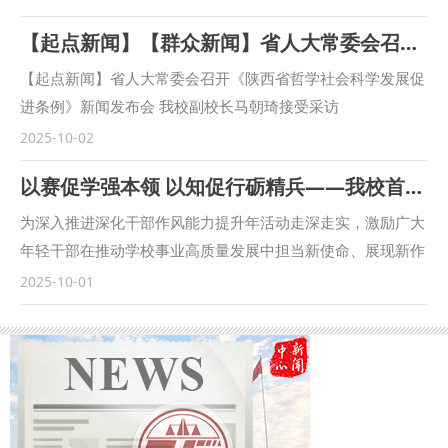
察院教育培训处负责人陈文龙，西安市长安区人民检察院副检
【起点新闻】【群众新闻】省人大常委会召开《陕西省哲学社会科学发展促进条例》新闻发布会 我校副校长马朝琦接受采访
察长王蕾等出席会议。我校校长范九利出席会议并致辞，副校
长马朝琦主持会议。 范九利表示，涉外检察工作是国家涉外
【起点新闻】省人大常委会召开《陕西省哲学社会科学发展促
法治工作的重要方面，近年来，学校与各级检察机关深化交
进条例》新闻发布会 我校副校长马朝琦接受采访
流，不断拓展合作领域、合作范围，围绕中国检察学自主知识
https://qidian.sxtvs.com/timing/share/content/10654306
2025-10-02
体系构建、检察课题研究、检校人才互派交流、学生实习实训
陕西省十四届人大常委会第十八次会议审议通过《陕西省哲学
以赛促学强本领 以知促行砺精兵——我校首届科级干部素质能力大赛圆满落幕
等方面开展了卓有成效的合作。在最高人民检察院国际合作局
社会科学发展促进条例》（以下简称《条例》），《条例》于
指导下，我校成立的“涉外刑事法治与国别检察司法研究中
9月底正式公布。 日前，西北政法大学副校长、二级教授马朝
为深入推进深化干部作风能力提升年活动走深走实，激励广大
心”各项工作稳步推进，已在区域国别检察研究、国际刑事司
琦，陕西省哲学社会科学研究中心执行主任、陕西师范大学马
年轻干部在推动学校事业高质量发展中担当新使命、展现新作
法协助、多语种法律数据库建设等方面取得一定成果。下一
克思主义学部部长袁祖社接受记者采访，对《条例》进行解
为，9月18日—30日，学校举办了首届科级干部素质能力大
2025-10-01
步，将高质量推进涉外检察工作，依托中心进一步整合全校资
读。 问：根据《条例》，哲学社会科学机构应当加强延安精
赛。 以赛促学，理论武装强底气 本次比赛是学校首次举办干
源，推动学校专家学者与检察实务专家的交流互动，建立常态
神、照金精神、西迁精神等伟大精神阐释研究。加强秦岭文
部素质能力大赛，面向全校正科级干部开放报名，共有119名
化研究协作机制，围绕涉外检察基础性理论和实践难题开展联
化、黄河文化、长城文化、关中文化、黄土文化、汉水文化等
科级干部积极报名参赛。聚焦“能写、会说、善思、肯干”的干
合攻关，共同打造服务国家战略的涉外检察智库。 刘志远表
中华优秀传统文化阐释研究。这条中对于伟大精神等的列举，
部核心素质能力要求，大赛设置了应知应会、公文写作和情景
示，最高人民检察院对涉外检察工作高度重视，西北政法大学
主要依据什么？对于相关研究有哪些促进作用？ 马朝琦：延
模拟展示三个模块的比赛。 应知应会通过笔试方式进行，主
始终心怀“国之大者”，在涉外法治领域取得了突出的成绩。涉
安精神、照金精神、西迁精神，都是源发于陕西、彰显于陕
要考察科级干部对马克思主义理论和党的路线方针政策、习近