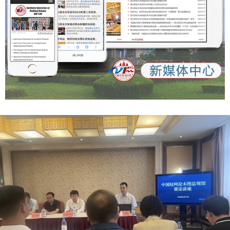
动和社会参与的工作方式和脉络结构，利于激励人才和研究成
力与学校事业高质量发展同频共振，为加快推进高水平大学建
果在为祖国、为人民立德立言中成就自我、实现价值。（群众
设贡献新的力量。 （供稿：党委组织部 撰稿：严芳 李月胤 审
新闻记者 王姿颐） 【群众新闻】 《陕西省哲学社会科学发展
核：李君）
促进条例》解读
https://xzzsx.sxdaily.com.cn/app/template/displayTemplat
e/news/newsDetail/18499/11357072.html?isShare=true