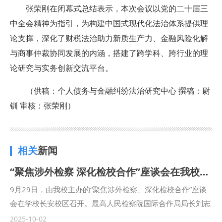
张荣刚在闭幕式总结表示，本次会议以党的二十届三
中全会精神为指引，为构建中国式现代化法治体系提供理
论支撑，深化了财税法治助力新质生产力、金融风险化解
与商事仲裁协同发展的内涵，搭建了跨学科、跨行业的理
论研究与实务创新交流平台。
（供稿：个人债务与金融纠纷法治研究中心 撰稿：尉
钏 审核：张荣刚）
相关
新闻
“聚焦涉外检察 深化检校合作”座谈会在我校召开
9月29日，由我校主办的“聚焦涉外检察、深化检校合作”座谈
会在学校长安校区召开。最高人民检察院国际合作局局长刘志
远，陕西省人民检察院十一检察部主任李向锋，西安市人民检
2025-10-02