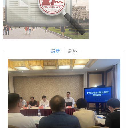
外刑事法治与国别检察司法研究中心先后配合完成中国—东盟
西、实践于陕西的中国共产党人的伟大精神，三种精神同时位
平新时代中国特色社会主义思想、党内法规以及有关政策文件
检察总长网站建设，编译东盟国家《刑法典》《刑事诉讼法
列2021年国庆节前夕中央宣传部梳理并正式公布的第一批中
的熟悉掌握情况。公文写作通过机试方式进行，旨在考察科级
典》等二十余部法典等，在服务检察国际交流与合作方面发挥
国共产党人精神谱系（共46种）。 《条例》特别列举这些伟
干部的应急处突本领、组织协调能力和写作能力。通过“线上
了积极作用。下一步，希望学校进一步聚焦涉外检察工作，高
大精神，有利于我省广大社科工作者赓续红色血脉，传承红色
+线下”相结合的方式掀起比拼热潮，引导广大年轻干部不断深
质效做好智库服务，统筹好校内各部门、各研究机构的科研力
基因，发扬革命先辈们的光荣传统和优良作风，在有效宣传、
化党的创新理论学习，持续提升业务素质能力，切实将学习成
量形成研究特色，同时，进一步整合涉外检察实务人才，围绕
研究、践行延安精神等党的宝贵精神财富的基础上，立足我省
果和工作成效转化为推动事业发展的强大动力。 “本次比赛不
最新
最热
涉外检察人才培养工作搭建平台。 刘志远与我校刑事法学院
丰富的文化资源、鲜明的研究特色、深厚的学术积淀，坚定信
仅是素质能力的大练兵，更是思想的大练兵、作风的大练兵。
院长冯卫国共同签署科研项目委托书 马朝琦宣布西北政法大
心、鼓足干劲、激发活力、释放潜能，更加专注于陕西高质量
通过此次比赛，我们进一步强化了政治理论素养、夯实了业务
学涉外刑事法治与国别检察司法中心网站正式上线，由中心和
发展和国家重大战略需求，继往开来、扎实工作、锐意进取，
本领、增强了学习意识。下一步，我们将以此次比赛作为契
西北政法大学湾区研究院共同研发的“全球法律数据库”正式进
不断谱写文化强省建设的华美篇章。 问：《条例》对新型智
机，调准学习发展的坐标轴，提升争先创优的责任心，提高干
入试运行阶段。 学校发展规划与学科建设处、教务处、科研
库建设作出了相关规定，请问陕西省哲学社会科学研究中心将
事创业的加速度，力争在工作岗位上努力拼搏、再创佳
处、国际交流与合作处、经济学院、刑事法学院、民商法学
如何贯彻《条例》，建强新型智库平台？ 袁祖社：陕西省哲
绩！”参赛选手李伟弟说。 以赛强技，擂台比武砺精兵 自大赛
院、经济法学院（知识产权学院）、国际法学院（国际仲裁学
学社会科学研究中心由省教育厅、陕西师范大学共同建设，依
启动以来，学校党委高度重视，加强组织领导，精心部署推
院）、国家安全学院（反恐怖主义法学院）、公安学院（公共
托陕西师范大学学科优势，汇聚全省哲学社会科学力量，开展
动，形成了广大干部积极参与的良好局面。在9月29日—30日
安全法学院）、外国语学院、图书馆以及涉外刑事法治与国别
有组织的哲学社会科学研究。2025年，陕西省哲学社会科学
举行的情景模拟展示比赛中，全体在校校领导、有关职能部门
检察司法研究中心、中亚法律查明中心、涉外法治研究中心、
研究中心将贯彻落实《条例》，按照上级主管部门要求，紧紧
负责人担任大赛评委，全程参加了比赛。 比赛现场，107名选