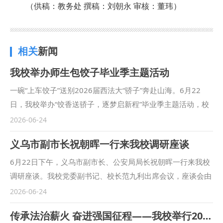
（供稿：教务处 撰稿：刘朝永 审核：董玮）
相关
新闻
我校举办师生包饺子毕业季主题活动
一碗“上车饺子”送别2026届西法大“骄子”奔赴山海。6月22
日，我校举办“饺香送骄子，逐梦启新程”毕业季主题活动，校
党委书记赵万东、校党委副书记郭武军出席活动，各学院师生
2026-06-24
代表共计80余人参加。 活动期间，赵万东与现场师生亲切交
义乌市副市长祝朝晖一行来我校调研座谈
流，询问了解学生毕业去向和人生规划，并为2026届西法
大“骄子”送上毕业祝福。 一句句关切的话语，一份份不舍的牵
6月22日下午，义乌市副市长、公安局局长祝朝晖一行来我校
挂。在烟火氤氲的温馨氛围中，师生一同围坐餐桌，品尝亲手
调研座谈。我校党委副书记、校长范九利出席会议，座谈会由
包制的“骄子饺”。 此次活动由党委学工部和后勤保障处主办。
校党委委员、副校长马朝琦主持。 座谈会上，范九利代表学
2026-06-24
毕业生们纷纷表示，此次活动温情满满，大家在欢声笑语中重
校对祝朝晖一行的到访表示热烈欢迎。他指出，2019年10月
传承法治薪火 奋进强国征程——我校举行2026届毕业典礼暨学位授予仪式
温了同窗情谊、感受到了母校的深切关怀。今后将怀揣这份青
27日，学校与义乌市政府合作共建了西北政法大学义乌研究