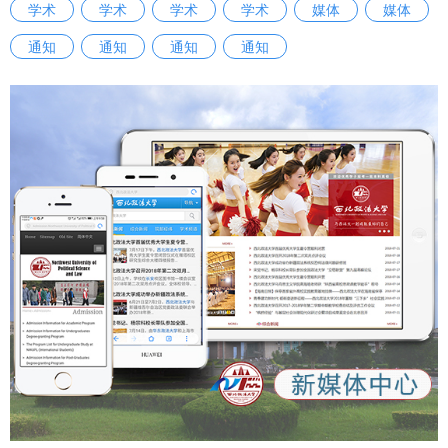
学术
学术
学术
学术
媒体
媒体
分享心声：“特别感谢国家资助政策、学校无微不至的帮助，
通知
通知
通知
通知
还有父母毫无保留的付出，让我能够心无旁骛完成学业。”她
承诺今后会带着这份温暖前行，踏实奋斗，用行动回报所有善
意。 朴素真挚的一番对话，道尽家校同心育人的温情，在场
师生无不动容，更让感恩奋进的力量直抵人心。 1999级校
友、西藏日报社编委、对外传播中心主任李成业作为校友代表
发言。他结合自身扎根边疆、深耕新闻宣传战线的奋斗经历，
鼓励大家把个人理想融入时代发展，把青春奋斗融入家国大
局，做心中有光、肩上有责、行有力量的新时代青年。 行政
法学院（纪检监察学院）副院长、教学名师杜国强教授寄语全
体毕业生，他希望同学们保持踏实钻研的初心，守住做人做事
的底线，以专业学识为底气，以法治理想为指引，脚踏实地稳
步前行，在各自的领域发光发热。 岁月流转，师恩绵长。学
子们成长的背后，凝聚着全校各岗位教职工的悉心守护与默默
耕耘。本次典礼还邀请与同学们生活息息相关的各部门教职工
代表到场，共赴毕业之约、送上美好祝愿。毕业生代表手捧鲜