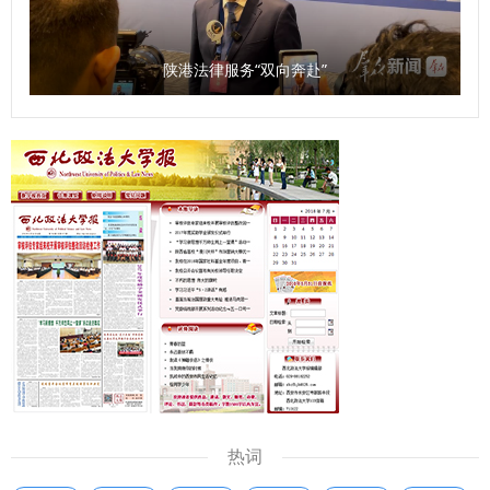
《西北政法大学关于表彰2026届优秀毕业生的决定》，校党
委委员、副校长孙昊亮宣读《西北政法大学关于2026届学生
陕港法律服务“双向奔赴”
毕业资格及学位授予的决定》。学校授予哲学与社会发展学院
戴琇萍等279名毕业生和经济学院周振华等31名内地生源赴疆
赴藏学生“优秀毕业生”荣誉称号。校领导为“优秀毕业生”代表
颁发荣誉证书。 数载求学路，一生校友情。现场分享环节温
情涌动，毕业生代表们依次登台，共叙同窗情谊，分享校园岁
月的收获、成长与感悟。 2026届研究生代表法治学院 法律硕
士教育学院李宁宁发言，分享自己在校淬炼法治本领、参与法
律援助，选择服务基层边疆的成长历程；2026届本科生代表
新闻传播学院周甜甜回顾自己的求学成长之路，她感恩母校的
关怀与帮助，立志以微光传递温暖，笃行实干、不负母校栽
培。 本次毕业典礼特别设置家长访谈环节，周甜甜的父母专
程到场，见证女儿的高光时刻。“我们一直相信读书能改变命
运，再苦再难也要供她读书。”周甜甜的父母坦言，多年省吃
热词
俭用全力支持女儿求学，从小教育她常怀感恩之心。周甜甜也