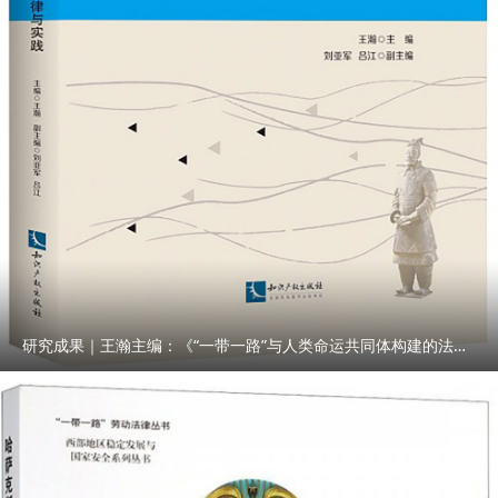
研究成果｜王瀚主编：《“一带一路”与人类命运共同体构建的法律与实践》