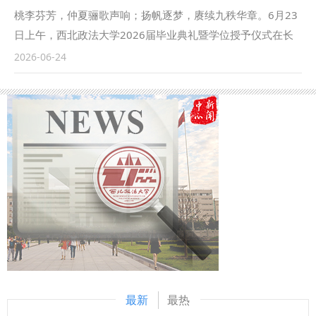
春暖意与母校期许，笃行实干、奋勇向前。 （供稿：党委学
院。多年来，学校与义乌市各实务部门紧密协作，在国家安全
桃李芬芳，仲夏骊歌声响；扬帆逐梦，赓续九秩华章。6月23
工部 撰稿：余瑞 审核：蒋国纲）
与反恐、基层社会治理、“一带一路”国际贸易及涉外法治等领
日上午，西北政法大学2026届毕业典礼暨学位授予仪式在长
域取得了丰硕成果。他表示，希望双方以此次调研为契机，进
安校区隆重举行。2026届28名博士研究生、1685名硕士研究
2026-06-24
一步深化校地合作，推动义乌研究院建设提质增效，更好推广
生、3062名本科生齐聚天平楼广场，在师长亲友的共同见证
和践行总书记重要批示精神，为全国基层安全治理和涉外法治
下迎来属于自己的闪耀时刻，开启人生新的篇章。 校党委书
建设贡献“高校智慧”与“义乌样板”。 我校义乌研究院执行院长
记赵万东，校党委副书记、校长范九利，校学位评定委员会主
穆兴天汇报了研究院近期工作进展。他介绍，研究院自成立以
席、校学术委员会主任韩松出席典礼。全体校领导和校党委委
来，深入浙江省各地市特别是义乌市各部门开展调研，总结实
员，全体学位评定委员会老师、各职能部门负责人，各学院党
践经验、破解治理难题，为党政职能部门提供了有力的智力支
政负责人，全体辅导员，2026届毕业生家长代表、优秀校友
持和决策依据，取得了一系列阶段性成果。 祝朝晖在讲话中
代表参加典礼。 典礼仪式由新闻传播学院（艺术学院）教师
表示，义乌研究院的设立是校地合作的创新实践。他指出，希
张卓、民商法学院2026届本科毕业生刘博洋共同主持。 典礼
望双方进一步发挥各自优势，使义乌研究院成果质效越做越
在庄严的国歌声中拉开帷幕。 赵万东代表全体教职员工向毕
实，合作领域越拓越宽，品牌效用越做越大，推动理论成果转
业生致以热烈祝贺，向辛勤奉献的师长亲友致以衷心感谢。赵
化，更好服务国家战略和社会治理大局。 在自由交流环节，
万东以“做有温度的西法大人”为题致辞。他谈到，西法大人的
双方围绕校地战略合作深化、义乌研究院建设发展、课题研究
温度可以概括为“炽热”与“温润”两个关键词：“炽热”是根植心底
最新
最热
推进、人才培养等议题进行了深入交流。马朝琦在总结讲话中
的浓厚家国情怀，一代代西法大学子投身法律援助、涉外法治