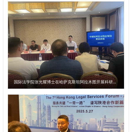
表示，此次调研座谈进一步增进了双方的了解与互信，为下一
建设、基层边疆服务，把个人理想融入国家发展的宏大征程，
阶段深化合作奠定了坚实基础。研究院将持续强化内涵建设，
与时代同频共振；“温润”是向内沉淀，包容、自信、自律的柔
提升成果质效，深化校地融合，打造优质平台，紧密对接义乌
软本心，他叮嘱毕业生要学会接纳缺憾、包容暂时的平凡，用
市经济社会发展需求，产出更多高水平成果。 义乌市委政法
内心的温润柔软直面人生风雨。“同学们，西法大永远是你们
委常务副书记刘洪强、公安局党委委员副局长朱智琴、公安局
坚强的后盾，带着炽热的家国情怀和温润的本心之暖，勇敢地
党委委员政工室主任杨将来、公安局办公室主任金斌斌、市委
追梦吧！”他动情地说。 校长范九利以“携‘生顶冷倔’之气，赴
政法委办公室干部王育霖等参加座谈。我校继续教育学院、义
人生万里新程”为题，结合老秦人“生顶冷倔”特质寄语2026届
乌研究院、哲学与社会发展学院等单位负责人及专家学者参加
毕业生。他表示，要做法治中国建设的“生力军”，在法治建设
座谈。 会前，祝朝晖一行参观了我校国家安全学院（反恐怖
一线经风雨、见世面、壮筋骨、长才干，让所学知识转化为服
主义法学院）和习近平法治思想“三进”成果展室。 （供稿：义
务国家和社会的真招实策；要成为事业和家庭的“顶梁柱”，在
国际法学院张光耀博士在哈萨克斯坦阿拉木图开展科研与社会服务活动
乌研究院 撰稿：李岚林 审核：马朝琦）
不断解决实际问题中成为事业中坚力量，建设好自己的幸福家
庭，顶起属于青年一代的社会责任；要在时代浪潮中坐得
住“冷板凳”，沉下心来做事，不忘初心、久久为功，做无愧于
时代、无愧于自己的西法大人；要保持能干事创业的“倔劲
儿”，在自己选择的赛道上坚定不移走下去，从小事做起，把
难事干成，成就自己，赢得未来。 校党委副书记郭武军宣读