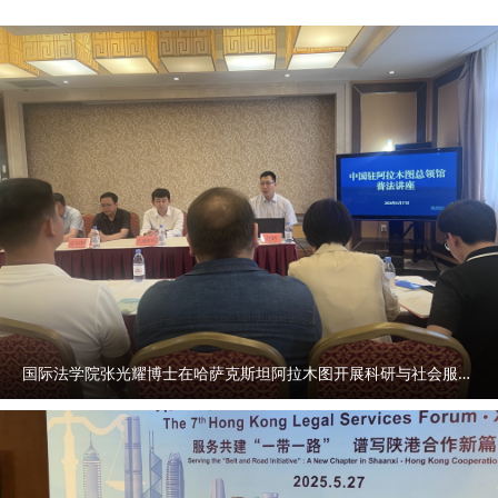
花依次上前，向他们致以最真挚的谢意。 随后，民商法学
院、公安学院（公共安全法学院）毕业生代表向母校赠送纪念
礼物，传递全体毕业生对母校的眷恋与祝福。赵万东、韩松代
表学校接受礼物。 “祝大家毕业快乐！”话音落地，礼炮声响，
缤纷彩雾携着盛夏的朝气腾空漫卷，铺展成一幅绚烂动人的青
春长卷，彩色气球满载理想缓缓上升，祝愿所有西法大学子乘
风破浪，奔赴锦绣前程。 在学位授予仪式上，导师们依次为
在校毕业生拨穗正冠、颁发学位证书。 典礼尾声，全场师生
齐声唱响校歌。熟悉的旋律萦绕天平楼广场，化作奔赴四方的
出征号角。祝愿2026届毕业生于广阔天地绽放青春光彩，以
实干担当绘就人生华章，在中国式现代化建设新征程上步履不
停、行稳致远，让西法大熠熠生辉，薪火相传。 （供稿：党
国际法学院张光耀博士在哈萨克斯坦阿拉木图开展科研与社会服务活动
委宣传部 撰稿：段蓓蕾 审核：宋白）