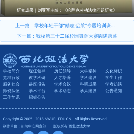
研究成果｜刘亚军主编：《哈萨克劳动法律问题研究》
上一篇：
学校年轻干部“励志·启航”专题培训班正式开班
下一篇：
我校第三十二届校园舞蹈大赛圆满落幕
学校简介
现任领导
历任领导
大学精神
文化标识
党群行政
教学科研
人才培养
学科建设
学生工作
服务社会
讲座报告
学术会议
科研成果
学者访谈
师资队伍
学术平台
学术动态
学风建设
公告通知
工作简讯
招标公告
Copyright © 2005 - 2018 NWUPL.EDU.CN All Rights Reserved.
制作单位：新闻中心网宣部 版权所有 西北政法大学