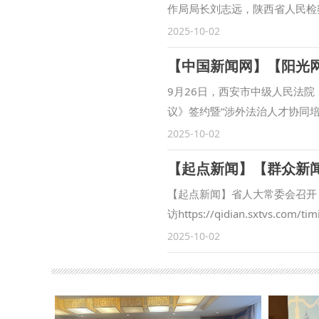
作局局长刘志远，陕西省人民检
安市长安区人民检察院副检察长
2025-10-02
范九利表示，涉外检察工作是国
展合作领域、合作范围，围绕中
训等方面开展了卓有成效的合作
9月26日，西安市中级人民法
察司法研究中心”各项工作稳步
议》签约暨“涉外法治人才协同
方面取得一定成果。下一步，将
记、校长范九利出席会议并致辞
2025-10-02
与检察实务专家的交流互动，建
曼慧与西北政法大学副校长张荣
共同打造服务国家战略的涉外检
院党组书记、院长赵雷首先致辞
大学始终心怀“国之大者”，在
沿，涉外司法审判工作面临新任
【起点新闻】省人大常委会召开
合完成中国—东盟检察总长网站
代课题，立足全国大局，树立世
访https://qidian.sxtvs.
检察国际交流与合作方面发挥了
务区）建设高质量发展，营造市
过《陕西省哲学社会科学发展促
2025-10-02
务，统筹好校内各部门、各研究
审判的国际形象，事关国家法治
法大学副校长、二级教授马朝琦
外检察人才培养工作搭建平台。
院校携手、深化合作，加大涉外
袁祖社接受记者采访，对《条例
北政法大学涉外刑事法治与国别
法审判事业源源不断注入动能，
金精神、西迁精神等伟大精神阐
的“全球法律数据库”正式进入
国法院涉外审判人才的大队伍中
化等中华优秀传统文化阐释研究