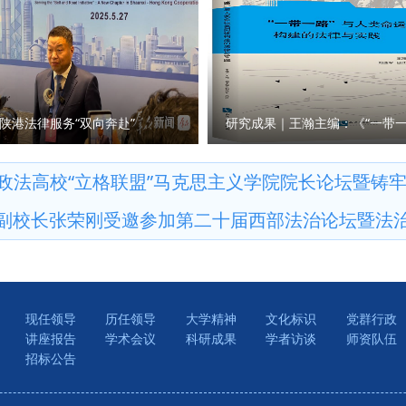
商法学院、经济法学院（知识产权学院）、国际法学院（国际仲裁学
篇章。 西北政法大学党委副书记、校长范九利在致辞中表示，陕西
精神、西迁精神，都是源发于陕西、彰显于陕西、实践于陕西的中国
）、公安学院（公共安全法学院）、外国语学院、图书馆以及涉外刑
枢纽，在国家开放与法治建设中肩负重任。西北政法大学作为法治人才
2021年国庆节前夕中央宣传部梳理并正式公布的第一批中国共产党
律查明中心、涉外法治研究中心、非洲研究院、北大法宝西安分公司
，依托高校的学术积淀和西安中院的司法实践沃土，紧扣陕西开放型
别列举这些伟大精神，有利于我省广大社科工作者赓续红色血脉，传承
参加会议。 （供稿：刑事法学院 撰稿：高晓伟 审核：孙学龙）
补，深度融合，积极推行“法官+学者”双导师制，在创新培养模式、
和优良作风，在有效宣传、研究、践行延安精神等党的宝贵精神财富
究、拓展国际合作五个方面重点推进，让协同培养基地成为集人才培
鲜明的研究特色、深厚的学术积淀，坚定信心、鼓足干劲、激发活力
陕港法律服务“双向奔赴”
体的示范平台，为国家高水平开放和民族复兴贡献法治力量。 会议
和国家重大战略需求，继往开来、扎实工作、锐意进取，不断谱写文
强高校与法院涉外法治人才双向交流与合作，实现资源共享，培养复
对新型智库建设作出了相关规定，请问陕西省哲学社会科学研究中心
高校“立格联盟”马克思主义学院院长论坛暨铸牢中华民族
通过共建协同培养基地、开展理论与实践互补交流等合作方式，加强
？ 袁祖社：陕西省哲学社会科学研究中心由省教育厅、陕西师范大
副校长张荣刚受邀参加第二十届西部法治论坛暨法
、理论研究、学术交流、智库共享等方面开展院校合作。举办“西安
，汇聚全省哲学社会科学力量，开展有组织的哲学社会科学研究。20
外法治人才订单式培养，搭建法学理论与司法实务调研平台，开展联
贯彻落实《条例》，按照上级主管部门要求，紧紧围绕地方经济社会
验和典型司法判例，利用双方外事交流平台，讲好中国涉外法治故事
安精神、照金精神、西迁精神开展工作；将聚焦陕西社会科学有生力
地参观了西安法院法官干警交流平台，并围绕“涉外法治人才培养”主
社会科学研究中心的学术影响力，建设服务地方经济社会发展的高端
安中院介绍了涉外案件审理及涉外法治人才培养工作情况，来自西北
现任领导
历任领导
大学精神
文化标识
党群行政
量。 问：《条例》规定，本省加强哲学社会科学科研诚信工作，建
讲座报告
学术会议
科研成果
学者访谈
师资队伍
员会、西安市律师协会以及莲湖区人民法院、雁塔区人民法院的同志
效协同的科研诚信管理体系。您如何看待这一规定？ 袁祖社：学术
招标公告
人才培养的意见建议等方面进行了交流发言，凝聚了智慧，达成了共
本。学者在进行学术研究过程中，必须增强学术自律。学术诚信的问
治建设需求，注重协同配合，坚持审判一线实践锻炼，不断强化教育
究机构。建立健全科研诚信管理制度是十分必要的。 同时，知识产