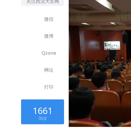
关注西法大官网
微信
微博
Qzone
网址
打印
1661
阅读