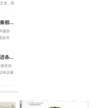
文龙，西
持会议。
，不断拓
【中国新闻网】【阳光网】【人民周刊网】【今日头条】【起点新闻】【三秦都市报】西安市中级人民法院与西北政法大学联合建立涉外法治人才协同培养基地
生实习实
与国别检
共建协
库建设等
委副书
专家学者
职委员张
合攻关，
 西安中
【起点新闻】【群众新闻】省人大常委会召开《陕西省哲学社会科学发展促进条例》新闻发布会 我校副校长马朝琦接受采访
西北政法
的新前
心先后配
代化的时
琦接受采
，在服务
（中央法
次会议审议通
智库服
事关司法
，西北政
，围绕涉
大学再次
学部部长
琦宣布西
为涉外司
精神、照
研发
流，在全
、汉水文
与合作
写涉外司
些促进作