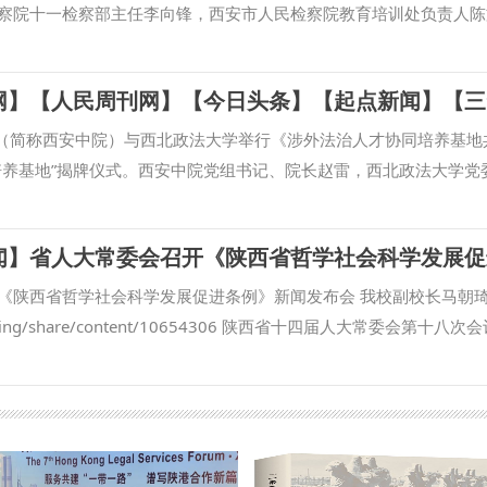
察院十一检察部主任李向锋，西安市人民检察院教育培训处负责人陈
王蕾等出席会议。我校校长范九利出席会议并致辞，副校长马朝琦主
家涉外法治工作的重要方面，近年来，学校与各级检察机关深化交流
国检察学自主知识体系构建、检察课题研究、检校人才互派交流、学
。在最高人民检察院国际合作局指导下，我校成立的“涉外刑事法治
院（简称西安中院）与西北政法大学举行《涉外法治人才协同培养基地
推进，已在区域国别检察研究、国际刑事司法协助、多语种法律数据
培养基地”揭牌仪式。西安中院党组书记、院长赵雷，西北政法大学党
高质量推进涉外检察工作，依托中心进一步整合全校资源，推动学校
，共同为“涉外法治人才协同培养基地”揭牌。西安中院审判委员会专
立常态化研究协作机制，围绕涉外检察基础性理论和实践难题开展联
刚签署《涉外法治人才协同培养基地共建协议》（简称《协议》）。
察智库。 刘志远表示，最高人民检察院对涉外检察工作高度重视，
。他指出，西安作为“一带一路”重要节点城市，成为内陆型对外开放
涉外法治领域取得了突出的成绩。涉外刑事法治与国别检察司法研究中
务新要求。西安法院必须紧扣以审判工作现代化支撑和服务中国式现
《陕西省哲学社会科学发展促进条例》新闻发布会 我校副校长马朝
建设，编译东盟国家《刑法典》《刑事诉讼法典》等二十余部法典等
界眼光，打开国际视野，为推动“一带一路”国际商事法律服务示范区
com/timing/share/content/10654306 陕西省十四届人大常委会第十八
积极作用。下一步，希望学校进一步聚焦涉外检察工作，高质效做好
场化法治化国际化营商环境注入强劲的司法动能。涉外法治人才培养
进条例》（以下简称《条例》），《条例》于9月底正式公布。 日前
机构的科研力量形成研究特色，同时，进一步整合涉外检察实务人才
软实力的构建，是涉外司法审判的基础性工程，西安中院和西北政法
，陕西省哲学社会科学研究中心执行主任、陕西师范大学马克思主义
 刘志远与我校刑事法学院院长冯卫国共同签署科研项目委托书 马朝
领域高层次法治人才培养力度，进一步拓宽涉外法治人才培养路径，
》进行解读。 问：根据《条例》，哲学社会科学机构应当加强延安
检察司法中心网站正式上线，由中心和西北政法大学湾区研究院共同
努力搭建法学理论与司法实务深度融合的调研平台，加强人才互动交
释研究。加强秦岭文化、黄河文化、长城文化、关中文化、黄土文化
试运行阶段。 学校发展规划与学科建设处、教务处、科研处、国际交流
凸显西安法院的地位作用，在服务高水平对外开放的新征程上奋力谱
。这条中对于伟大精神等的列举，主要依据什么？对于相关研究有哪