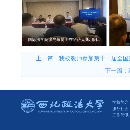
处、经济学院、刑事法学院、民
法审判勇争一流、走在前列的新
用？ 马朝琦：延安精神、照金
家安全学院（反恐怖主义法学院
绸之路起点和“一带一路”核心
的伟大精神，三种精神同时位列
国别检察司法研究中心、中亚法
要阵地，将以此次签约为新起点
系（共46种）。 《条例》特
主要负责人和学生共计140余人
和“一带一路”建设需求，优势互
因，发扬革命先辈们的光荣传统
学、加强师资共建、深化理论研
上，立足我省丰富的文化资源、
国际法学院张光耀博士在哈萨克斯坦阿拉木图开展科研与社会服务活动
研究、社会服务、国际交流于一
能，更加专注于陕西高质量发展
《协议》的主要内容，即以“加
设的华美篇章。 问：《条例》
上一篇：
我校教师参加第十一届全国政法
质涉外法治人才”为合作总则，
彻《条例》，建强新型智库平台
下一篇：
院之间的良性互动，从人才培养
设，依托陕西师范大学学科优势
讲堂”和专家学术交流，开展涉
陕西省哲学社会科学研究中心将
学术研究，共同总结法治实践经
课题发布、学术研究方面聚焦延
暨揭牌仪式结束后，与会代表实
社科大军，不断扩大陕西省哲学
深入的座谈交流。座谈会上，西
学校简介
库，为地方经济社会发展贡献力
服务社会
学、西安市司法局、西安仲裁委
育引导、监督惩治职责明确、高
工作简讯
法律服务的工作经验、涉外法治
分关键的问题，是学术研究的根
后，西安法院将紧扣国家涉外法
仅存在于大学，也存在于一些研