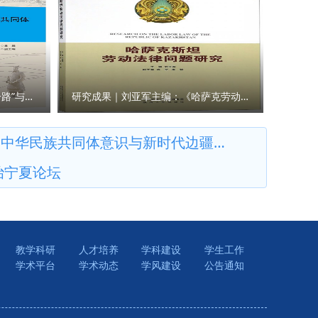
院）、国
作为古丝
共产党人
事法治与
培养的重
人精神谱
等单位的
经济
红色基
强化实践教
的基础
养、科学
、释放潜
研究成果｜王瀚主编：《“一带一路”与人类命运共同体构建的法律与实践》
研究成果｜刘亚军主编：《哈萨克劳动法律问题研究》
介绍了
化强省建
合型高素
将如何贯
共同体意识与新时代边疆治理学术研讨会
学校与法
学共同建
治宁夏论坛
法院法官
25年，
合调研和
发展，在
。 签约
量，组建
题开展了
新型智
政法大
教学科研
人才培养
学科建设
学生工作
立健全教
学术平台
学术动态
学风建设
公告通知
围绕涉外
诚信是十
识。今
题目前不
培训阵地
权问题也